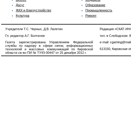
Досуг
Образование
ЖКХ и благоустройство
Промышленность
Культура
Ремонт
Учредители Т.С. Черных, Д.В. Лалетин
Редакция «СКАТ-И
Гл. редактор А.Г. Болтачев
тел. в Слободском: 
Газета зарегистрирована Управлением Федеральной
e-mail: cgaming@mail
службы по надзору в сфере связи, информационных
613150, Кировская об
технологий и массовых коммуникаций по Кировской
области св-во ПИ № ТУ43-00447 от 25 декабря 2012 г.