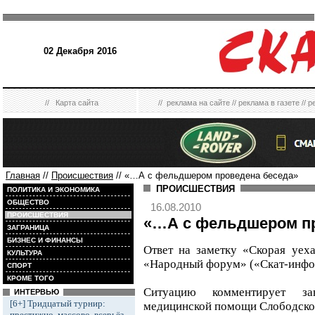
02 Декабря 2016
//
Карта сайта
//
реклама на сайте
//
реклама в газете
//
р
Главная
//
Происшествия
// «…А с фельдшером проведена беседа»
ПРОИСШЕСТВИЯ
ПОЛИТИКА И ЭКОНОМИКА
ОБЩЕСТВО
16.08.2010
ПРОИСШЕСТВИЯ
«…А с фельдшером пр
ЗАГРАНИЦА
БИЗНЕС И ФИНАНСЫ
Ответ на заметку «Скорая уех
КУЛЬТУРА
«Народный форум» («Скат-инфо»
СПОРТ
КРОМЕ ТОГО
Ситуацию комментирует за
ИНТЕРВЬЮ
[6+] Тридцатый турнир:
медицинской помощи Слободско
престижно, массово, всерьёз