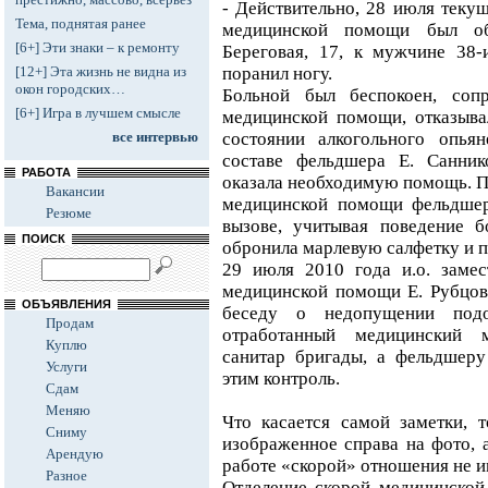
- Действительно, 28 июля текущ
Тема, поднятая ранее
медицинской помощи был об
[6+] Эти знаки – к ремонту
Береговая, 17, к мужчине 38-
[12+] Эта жизнь не видна из
поранил ногу.
окон городских…
Больной был беспокоен, соп
[6+] Игра в лучшем смысле
медицинской помощи, отказывал
все интервью
состоянии алкогольного опья
составе фельдшера Е. Санни
РАБОТА
оказала необходимую помощь. П
Вакансии
медицинской помощи фельдшер
Резюме
вызове, учитывая поведение б
ПОИСК
обронила марлевую салфетку и п
29 июля 2010 года и.о. замес
медицинской помощи Е. Рубцов
ОБЪЯВЛЕНИЯ
беседу о недопущении подо
Продам
отработанный медицинский м
Куплю
санитар бригады, а фельдшеру
Услуги
этим контроль.
Сдам
Меняю
Что касается самой заметки, т
Сниму
изображенное справа на фото, а
Арендую
работе «скорой» отношения не и
Разное
Отделение скорой медицинской