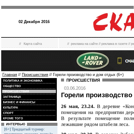
02 Декабря 2016
//
Карта сайта
//
реклама на сайте
//
реклама в газете
//
р
Главная
//
Происшествия
// Горели производство и дом отдых (6+)
ПРОИСШЕСТВИЯ
ПОЛИТИКА И ЭКОНОМИКА
ОБЩЕСТВО
03.06.2016
ПРОИСШЕСТВИЯ
Горели производство 
ЗАГРАНИЦА
БИЗНЕС И ФИНАНСЫ
26 мая, 23.24.
В деревне «Кон
КУЛЬТУРА
помещения на предприятии дер
СПОРТ
В результате помещение полн
КРОМЕ ТОГО
лежавшие рядом штабеля леса.
ИНТЕРВЬЮ
[6+] Тридцатый турнир:
престижно, массово, всерьёз