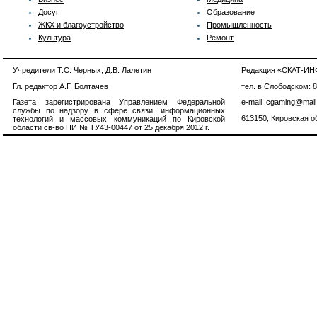
Досуг
Образование
ЖКХ и благоустройство
Промышленность
Культура
Ремонт
Учредители Т.С. Черных, Д.В. Лалетин
Редакция «СКАТ-И
Гл. редактор А.Г. Болтачев
тел. в Слободском: 
Газета зарегистрирована Управлением Федеральной
e-mail: cgaming@mail
службы по надзору в сфере связи, информационных
613150, Кировская об
технологий и массовых коммуникаций по Кировской
области св-во ПИ № ТУ43-00447 от 25 декабря 2012 г.