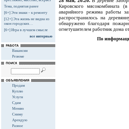
28 мая, 20.20.
В деревне Забор
Кировского мясокомбината (в
Тема, поднятая ранее
аварийного режима работы заг
[6+] Эти знаки – к ремонту
распространилось на деревянн
[12+] Эта жизнь не видна из
обнаружено благодаря пожарн
окон городских…
огнетушителем работник дома о
[6+] Игра в лучшем смысле
все интервью
По информац
РАБОТА
Вакансии
Резюме
ПОИСК
ОБЪЯВЛЕНИЯ
Продам
Куплю
Услуги
Сдам
Меняю
Сниму
Арендую
Разное