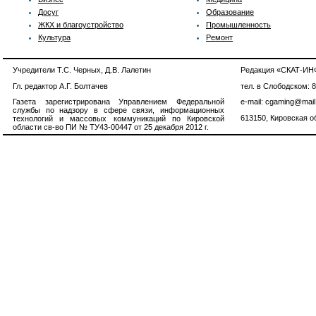
Досуг
Образование
ЖКХ и благоустройство
Промышленность
Культура
Ремонт
Учредители Т.С. Черных, Д.В. Лалетин
Редакция «СКАТ-И
Гл. редактор А.Г. Болтачев
тел. в Слободском: 
Газета зарегистрирована Управлением Федеральной
e-mail: cgaming@mail
службы по надзору в сфере связи, информационных
613150, Кировская об
технологий и массовых коммуникаций по Кировской
области св-во ПИ № ТУ43-00447 от 25 декабря 2012 г.