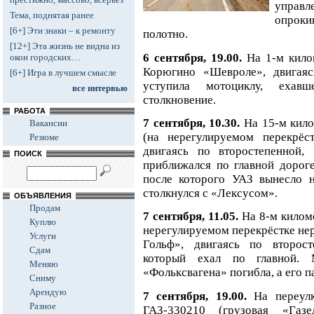
управ
Тема, поднятая ранее
опрок
[6+] Эти знаки – к ремонту
полотно.
[12+] Эта жизнь не видна из
6 сентября, 19.00.
На 1-м кило
окон городских…
Корюгино «Шевроле», двигаяс
[6+] Игра в лучшем смысле
уступила мотоциклу, ехав
все интервью
столкновение.
РАБОТА
7 сентября, 10.30.
На 15-м кило
Вакансии
(на нерегулируемом перекрёс
Резюме
двигаясь по второстепенной,
ПОИСК
приближался по главной дороге
после которого УАЗ вынесло н
столкнулся с «Лексусом».
ОБЪЯВЛЕНИЯ
Продам
7 сентября, 11.05.
На 8-м килом
Куплю
нерегулируемом перекрёстке не
Услуги
Гольф», двигаясь по второст
Сдам
который ехал по главной. 
Меняю
«Фольксвагена» погибла, а его 
Сниму
Арендую
7 сентября, 19.00.
На переул
Разное
ГАЗ-330210 (грузовая «Газе