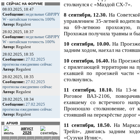
столкнулся с «Маздой СХ-7».
СЕЙЧАС НА ФОРУМЕ
08.03.2025, 18:47
8 сентября, 12.30.
На Советско
Сообщение:
недельные GBPJPY
W - китайская точность 100%
управлением 35-летней водитель
Автор:
Regulest
на 69-летнюю прохожую, п
28.02.2025, 18:37
Прохожая получила травмы и бы
Сообщение:
недельные GBPJPY
W - китайская точность 100%
10 сентября, 10.00.
На Проезже
Автор:
Regulest
задним ходом, наехал на стоявш
28.02.2025, 18:35
Сообщение:
27.02.2025
10 сентября, 16.40.
На Проезжей
прогнозы ежедневно сейчас
с прилегающей территории на п
Автор:
Regulest
ехавшей по проезжей части «
28.02.2025, 18:35
столкнулись.
Сообщение:
27.02.2025
прогнозы ежедневно сейчас
11 сентября, 18.10.
На 13-м 
Автор:
Regulest
Роговое ВАЗ-2106, поворачи
28.02.2025, 18:34
ехавшему со встречного напр
Сообщение:
27.02.2025
Произошло столкновение, от 
прогнозы ежедневно сейчас
стоявший на перекрёстке дорог
Автор:
Regulest
АРХИВ
11 сентября, 18.50.
На Маркса
август
Трейл», двигаясь задним ход
2026
«Сузуки Игнис».
пон
втр
срд
чет
пят
суб
вск