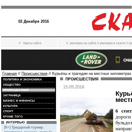
02 Декабря 2016
//
Карта сайта
//
реклама на сайте
//
реклама в газете
//
р
Главная
//
Происшествия
// Курьёзы и трагедии на местных километрах 
ПРОИСШЕСТВИЯ
ПОЛИТИКА И ЭКОНОМИКА
ОБЩЕСТВО
15.09.2016
ПРОИСШЕСТВИЯ
Кур
ЗАГРАНИЦА
мест
БИЗНЕС И ФИНАНСЫ
КУЛЬТУРА
6 сент
СПОРТ
дороги
КРОМЕ ТОГО
бульд
ИНТЕРВЬЮ
[6+] Тридцатый турнир:
направ
престижно, массово, всерьёз