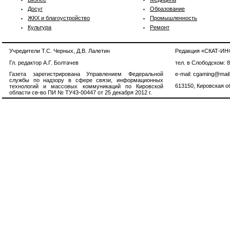
Досуг
Образование
ЖКХ и благоустройство
Промышленность
Культура
Ремонт
Учредители Т.С. Черных, Д.В. Лалетин
Редакция «СКАТ-И
Гл. редактор А.Г. Болтачев
тел. в Слободском: 
Газета зарегистрирована Управлением Федеральной
e-mail: cgaming@mail
службы по надзору в сфере связи, информационных
613150, Кировская об
технологий и массовых коммуникаций по Кировской
области св-во ПИ № ТУ43-00447 от 25 декабря 2012 г.