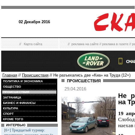
02 Декабря 2016
//
Карта сайта
//
реклама на сайте
//
реклама в газете
//
р
Главная
//
Происшествия
// Не разъехались две «Киа» на Труда (12+)
ПРОИСШЕСТВИЯ
ПОЛИТИКА И ЭКОНОМИКА
ОБЩЕСТВО
29.04.2016
ПРОИСШЕСТВИЯ
Не р
ЗАГРАНИЦА
на Тр
БИЗНЕС И ФИНАНСЫ
КУЛЬТУРА
19 апр
СПОРТ
Слобо
КРОМЕ ТОГО
наехав 
ИНТЕРВЬЮ
[6+] Тридцатый турнир:
престижно, массово, всерьёз