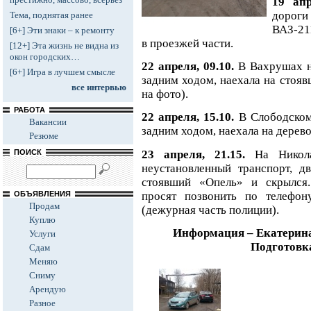
19 апр
дороги
Тема, поднятая ранее
ВАЗ-21
[6+] Эти знаки – к ремонту
в проезжей части.
[12+] Эта жизнь не видна из
окон городских…
22 апреля, 09.10.
В Вахрушах н
[6+] Игра в лучшем смысле
задним ходом, наехала на стоя
все интервью
на фото).
РАБОТА
22 апреля, 15.10.
В Слободском
Вакансии
задним ходом, наехала на дерево
Резюме
23 апреля, 21.15.
На Никола
ПОИСК
неустановленный транспорт, д
стоявший «Опель» и скрылся.
просят позвонить по телефон
ОБЪЯВЛЕНИЯ
Продам
(дежурная часть полиции).
Куплю
Информация – Екатерин
Услуги
Подготовк
Сдам
Меняю
Сниму
Арендую
Разное