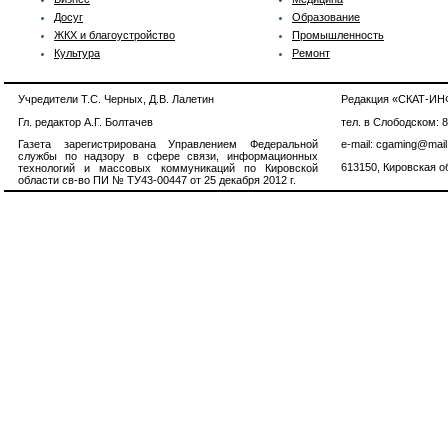
Досуг
Образование
ЖКХ и благоустройство
Промышленность
Культура
Ремонт
Учредители Т.С. Черных, Д.В. Лалетин
Редакция «СКАТ-И
Гл. редактор А.Г. Болтачев
тел. в Слободском: 
Газета зарегистрирована Управлением Федеральной
e-mail: cgaming@mail
службы по надзору в сфере связи, информационных
613150, Кировская об
технологий и массовых коммуникаций по Кировской
области св-во ПИ № ТУ43-00447 от 25 декабря 2012 г.