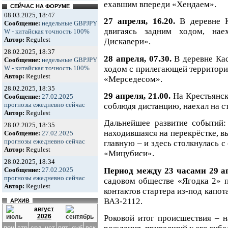
ехавшим впереди «Хендаем».
СЕЙЧАС НА ФОРУМЕ
08.03.2025, 18:47
27 апреля, 16.20.
В деревне 
Сообщение:
недельные GBPJPY
двигаясь задним ходом, на
W - китайская точность 100%
Автор:
Regulest
Дискавери».
28.02.2025, 18:37
28 апреля, 07.30.
В деревне Ка
Сообщение:
недельные GBPJPY
ходом с прилегающей территории
W - китайская точность 100%
Автор:
Regulest
«Мерседесом».
28.02.2025, 18:35
29 апреля, 21.00.
На Крестьянск
Сообщение:
27.02.2025
прогнозы ежедневно сейчас
соблюдя дистанцию, наехал на 
Автор:
Regulest
Дальнейшее развитие событий:
28.02.2025, 18:35
находившаяся на перекрёстке, в
Сообщение:
27.02.2025
прогнозы ежедневно сейчас
главную – и здесь столкнулась с
Автор:
Regulest
«Мицубиси».
28.02.2025, 18:34
Период между 23 часами 29 а
Сообщение:
27.02.2025
прогнозы ежедневно сейчас
садовом обществе «Ягодка 2» п
Автор:
Regulest
контактов стартера из-под капот
ВАЗ-2112.
АРХИВ
август
2026
Роковой итог происшествия – 
пон
втр
срд
чет
пят
суб
вск