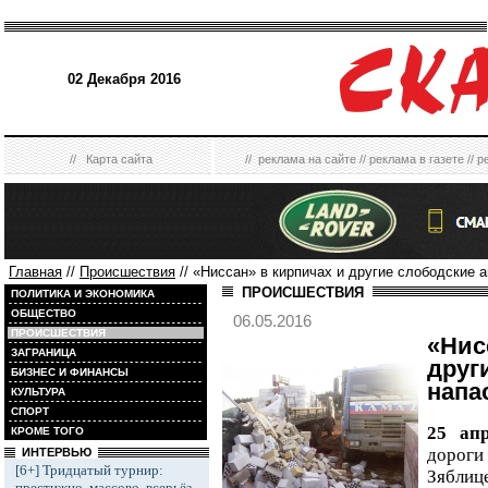
02 Декабря 2016
//
Карта сайта
//
реклама на сайте
//
реклама в газете
//
р
Главная
//
Происшествия
// «Ниссан» в кирпичах и другие слободские а
ПРОИСШЕСТВИЯ
ПОЛИТИКА И ЭКОНОМИКА
ОБЩЕСТВО
06.05.2016
ПРОИСШЕСТВИЯ
«Ни
ЗАГРАНИЦА
друг
БИЗНЕС И ФИНАНСЫ
напас
КУЛЬТУРА
СПОРТ
25 апр
КРОМЕ ТОГО
дорог
ИНТЕРВЬЮ
[6+] Тридцатый турнир:
Зяблиц
престижно, массово, всерьёз