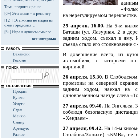
данны
Тема, поднятая ранее
«Фольк
[6+] Эти знаки – к ремонту
на нерегулируемом перекрёстке.
[12+] Эта жизнь не видна из
25 апреля, 16.00.
На 5-м кило
окон городских…
Баташи (ул. Лазурная, 2 в дер
[6+] Игра в лучшем смысле
задним ходом, съехал в яму. 
все интервью
съезда стало его столкновение 
РАБОТА
В довершение всего, из кузо
Вакансии
автомобиля, с которыми он 
Резюме
кирпичей.
ПОИСК
26 апреля, 15.30.
В Слободском
промзоны на северной окраине
ОБЪЯВЛЕНИЯ
задним ходом, наехал на с
Продам
одновременном наезде слева «Т
Куплю
Услуги
27 апреля, 09.40.
На Энгельса, 
Сдам
соблюдя безопасную дистанци
Меняю
«Хендаем».
Сниму
27 апреля, 09.42.
На 14-м килом
Арендую
Столбово/Зонихи) «БМВ», не с
Разное