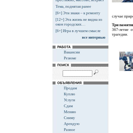
Тема, поднятая ранее
[6+] Эти знаки – к ремонту
случае прир
[12+] Эта жизнь не видна из
окон городских…
Три памятн
367-летие 
[6+] Игра в лучшем смысле
трагедии.
все интервью
РАБОТА
Вакансии
Резюме
ПОИСК
ОБЪЯВЛЕНИЯ
Продам
Куплю
Услуги
Сдам
Меняю
Сниму
Арендую
Разное