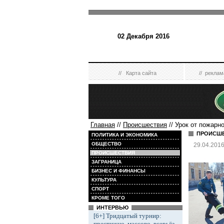
02 Декабря 2016
//
Карта сайта
//
реклам
Главная
//
Происшествия
// Урок от пожарно
ПРОИСШ
ПОЛИТИКА И ЭКОНОМИКА
ОБЩЕСТВО
29.04.201
ПРОИСШЕСТВИЯ
ЗАГРАНИЦА
БИЗНЕС И ФИНАНСЫ
КУЛЬТУРА
СПОРТ
КРОМЕ ТОГО
ИНТЕРВЬЮ
[6+] Тридцатый турнир:
престижно, массово, всерьёз