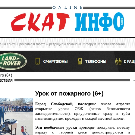
а на сайте
//
реклама в газете
//
редакция
//
вакансии
//
форум
//
блоги слобожан
го (6+)
ЕСТВИЯ
6
Урок от пожарного (6+)
Город Слободской, последние числа апреля:
открытые уроки ОБЖ (основ безопасности
жизнедеятельности), приуроченные сразу к трём
памятным датам, проходят в каждой местной школе.
Эти необычные уроки
проводят пожарные, потому
наряду с теорией здесь демонстрируются и