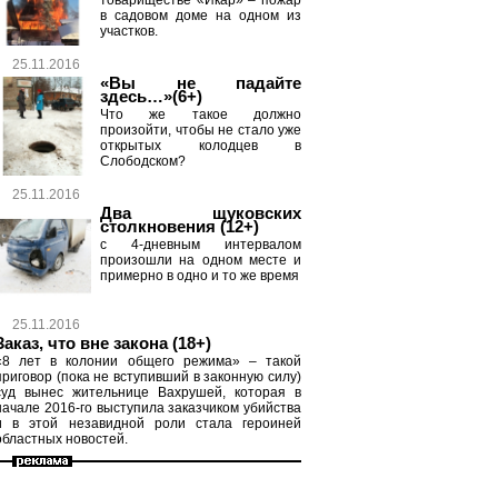
товариществе «Икар» – пожар
в садовом доме на одном из
участков.
25.11.2016
«Вы не падайте
здесь…»(6+)
Что же такое должно
произойти, чтобы не стало уже
открытых колодцев в
Слободском?
25.11.2016
Два щуковских
столкновения (12+)
с 4-дневным интервалом
произошли на одном месте и
примерно в одно и то же время
25.11.2016
Заказ, что вне закона (18+)
«8 лет в колонии общего режима» – такой
приговор (пока не вступивший в законную силу)
суд вынес жительнице Вахрушей, которая в
начале 2016-го выступила заказчиком убийства
и в этой незавидной роли стала героиней
областных новостей.