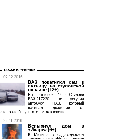
ТАКЖЕ В РУБРИКЕ
02.12.2016
ВАЗ покатился сам в
пятницу на стуловской
окраине (12+)
На Трактовой, 44 в Стулово
ВАЗ-217230 не уступил
автобусу ПАЗ, который
начинал движение от
остановки. Результате – столкновение.
25.11.2016
Вспыхнул дом в
«Икаре» (6+)
В Митино в садоводческом