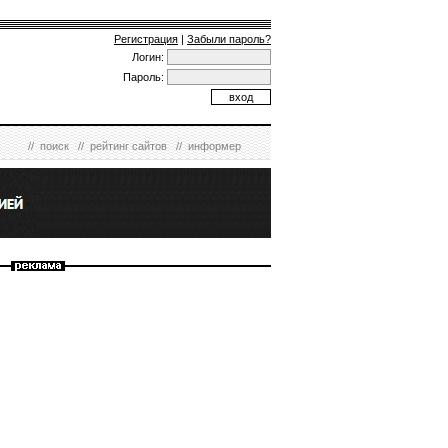
Регистрация
|
Забыли пароль?
Логин:
Пароль:
//
поиск
//
рейтинг сайтов
//
информер