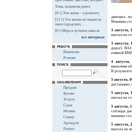
Тема, поднятая ранее
[6+] Эти знаки – к ремонту
двигаясь п
[12+] Эта жизнь не видна из
Машины сто
окон городских…
3 августа, 
[6+] Игра в лучшем смысле
наехал на с
все интервью
3 августа, 1
РАБОТА
дорог) ВАЗ
Вакансии
главной БМВ
Резюме
4 августа,
ПОИСК
выполняя об
В результат
5 августа, 0
ОБЪЯВЛЕНИЯ
дистанцию, 
Продам
5 августа, 
Куплю
наехал на с
Услуги
Сдам
5 августа, 1
соблюдя дис
Меняю
машины стол
Сниму
Арендую
5 августа, 2
Разное
выехал на в