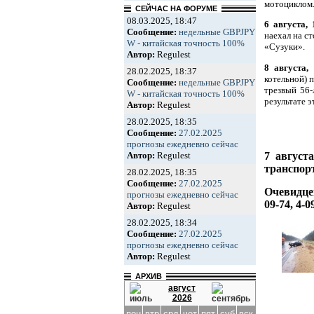
мотоциклом
СЕЙЧАС НА ФОРУМЕ
08.03.2025, 18:47
6 августа, 
Сообщение:
недельные GBPJPY
наехал на с
W - китайская точность 100%
«Сузуки».
Автор:
Regulest
8 августа,
28.02.2025, 18:37
котельной) 
Сообщение:
недельные GBPJPY
трезвый 56-
W - китайская точность 100%
результате 
Автор:
Regulest
28.02.2025, 18:35
Сообщение:
27.02.2025
прогнозы ежедневно сейчас
7 августа
Автор:
Regulest
транспор
28.02.2025, 18:35
Сообщение:
27.02.2025
Очевидце
прогнозы ежедневно сейчас
09-74, 4-
Автор:
Regulest
28.02.2025, 18:34
Сообщение:
27.02.2025
прогнозы ежедневно сейчас
Автор:
Regulest
АРХИВ
август
2026
пон
втр
срд
чет
пят
суб
вск