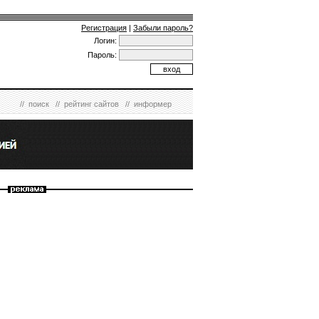
Регистрация
|
Забыли пароль?
Логин:
Пароль:
//
поиск
//
рейтинг сайтов
//
информер