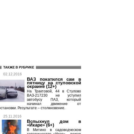
ТАКЖЕ В РУБРИКЕ
02.12.2016
ВАЗ покатился сам в
пятницу на стуловской
окраине (12+)
На Трактовой, 44 в Стулово
ВАЗ-217230 не уступил
автобусу ПАЗ, который
начинал движение от
остановки. Результате – столкновение.
25.11.2016
Вспыхнул дом в
«Икаре» (6+)
В Митино в садоводческом