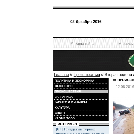
02 Декабря 2016
//
Карта сайта
//
реклам
Главная
//
Происшествия
// Вторая неделя 
ПРОИСШ
ПОЛИТИКА И ЭКОНОМИКА
ОБЩЕСТВО
12.08.201
ПРОИСШЕСТВИЯ
ЗАГРАНИЦА
БИЗНЕС И ФИНАНСЫ
КУЛЬТУРА
СПОРТ
КРОМЕ ТОГО
ИНТЕРВЬЮ
[6+] Тридцатый турнир:
престижно, массово, всерьёз