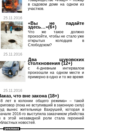
товариществе «Икар» – пожар
в садовом доме на одном из
участков.
25.11.2016
«Вы не падайте
здесь…»(6+)
Что же такое должно
произойти, чтобы не стало уже
открытых колодцев в
Слободском?
25.11.2016
Два щуковских
столкновения (12+)
с 4-дневным интервалом
произошли на одном месте и
примерно в одно и то же время
25.11.2016
Заказ, что вне закона (18+)
«8 лет в колонии общего режима» – такой
приговор (пока не вступивший в законную силу)
суд вынес жительнице Вахрушей, которая в
начале 2016-го выступила заказчиком убийства
и в этой незавидной роли стала героиней
областных новостей.