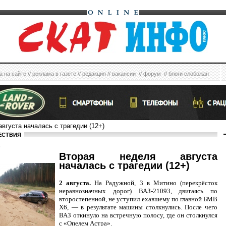
а на сайте
//
реклама в газете
//
редакция
//
вакансии
//
форум
//
блоги слобожан
августа началась с трагедии (12+)
ЕСТВИЯ
6
Вторая неделя августа
началась с трагедии (12+)
2 августа.
На Радужной, 3 в Митино (перекрёсток
неравнозначных дорог) ВАЗ-21093, двигаясь по
второстепенной, не уступил ехавшему по главной БМВ
Х6, — в результате машины столкнулись. После чего
ВАЗ откинуло на встречную полосу, где он столкнулся
с «Опелем Астра».