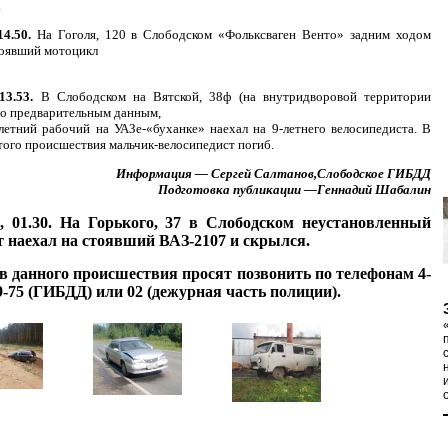
.
14.50.
На Гоголя, 120 в Слободском «Фольксваген Венто» задним ходом
тоявший мотоцикл
 13.53.
В Слободском на Вятской, 38ф (на внутридворовой территории
по предварительным данным,
летний рабочий на УАЗе-«буханке» наехал на 9-летнего велосипедиста. В
этого происшествия мальчик-велосипедист погиб.
Информация — Сергей Салтанов,Слободское ГИБДД
Подготовка публикации —Геннадий Шабалин
, 01.30.
На Горького, 37 в Слободском неустановленный
т наехал на стоявший ВАЗ-2107 и скрылся.
в данного происшествия просят позвонить по телефонам 4-
09-75 (ГИБДД) или 02 (дежурная часть полиции).