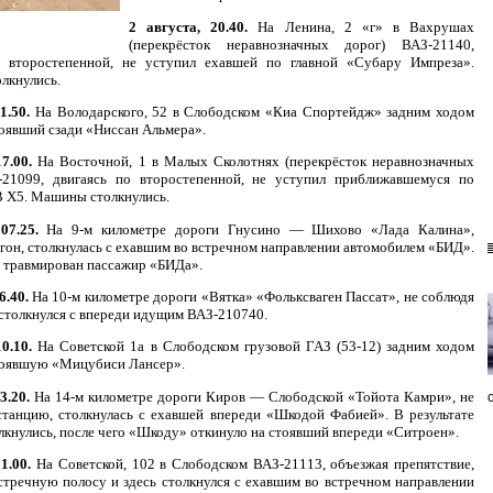
2 августа, 20.40.
На Ленина, 2 «г» в Вахрушах
(перекрёсток неравнозначных дорог) ВАЗ-21140,
о второстепенной, не уступил ехавшей по главной «Субару Импреза».
лкнулись.
11.50.
На Володарского, 52 в Слободском «Киа Спортейдж» задним ходом
тоявший сзади «Ниссан Альмера».
7.00.
На Восточной, 1 в Малых Сколотнях (перекрёсток неравнозначных
-21099, двигаясь по второстепенной, не уступил приближавшемуся по
 Х5. Машины столкнулись.
 07.25.
На 9-м километре дороги Гнусино — Шихово «Лада Калина»,
гон, столкнулась с ехавшим во встречном направлении автомобилем «БИД».
е травмирован пассажир «БИДа».
6.40.
На 10-м километре дороги «Вятка» «Фольксваген Пассат», не соблюдя
столкнулся с впереди идущим ВАЗ-210740.
10.10.
На Советской 1а в Слободском грузовой ГАЗ (53-12) задним ходом
тоявшую «Мицубиси ­Лансер».
3.20.
На 14-м километре дороги Киров — Слободской «Тойота Камри», не
танцию, столкнулась с ехавшей впереди «Шкодой Фабией». В результате
кнулись, после чего «Шкоду» откинуло на стоявший впереди «Ситроен».
1.00.
На Советской, 102 в Слободском ВАЗ-21113, объезжая препятствие,
стречную полосу и здесь столкнулся с ехавшим во встречном направлении