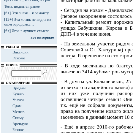
некоторые работы на колокольне 
Тема, поднятая ранее
- Сегодня на новом - Даниловск
[6+] Эти знаки – к ремонту
(первое захоронение состоялось 
[12+] Эта жизнь не видна из
- Капитальный ремонт дорожно
окон городских…
улицах Бабушкина, Кирова и Б
[6+] Игра в лучшем смысле
ДЭП-4 в течение июня.
все интервью
- На земельном участке рядом 
РАБОТА
Советской и Ст. Халтурина) пре
Вакансии
центра. Разрешение на его строи
Резюме
- В ходе месячника по благоу
ПОИСК
вывезено 3414 кубометров мусор
- В дом на ул. Большевиков, 25
ОБЪЯВЛЕНИЯ
из ветхого и аварийного жилья) 
Продам
из них уже получили распор
Куплю
оставшиеся четыре семьи? Они
Услуги
т.к. ещё не собрали документы
Сдам
право на получение нового жиль
Меняю
заселились в данный момент 18 
Сниму
Арендую
- Ещё в апреле 2010-го рабоча
Разное
населению города: какую зве