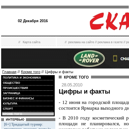
02 Декабря 2016
//
Карта сайта
//
реклама на сайте
//
реклама в газете
//
р
Главная
//
Кроме того
// Цифры и факты
КРОМЕ ТОГО
ПОЛИТИКА И ЭКОНОМИКА
ОБЩЕСТВО
28.05.2010
ПРОИСШЕСТВИЯ
Цифры и факты
ЗАГРАНИЦА
БИЗНЕС И ФИНАНСЫ
- 12 июня на городской площад
КУЛЬТУРА
состоится Ярмарка выходного дн
СПОРТ
КРОМЕ ТОГО
- В 2010 году косметический р
ИНТЕРВЬЮ
площади не планировался, н
[6+] Тридцатый турнир:
престижно, массово, всерьёз