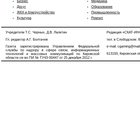
Бизнес
Медицина
Досуг
Образование
ЖКХ и благоустройство
Промышленность
Культура
Ремонт
Учредители Т.С. Черных, Д.В. Лалетин
Редакция «СКАТ-И
Гл. редактор А.Г. Болтачев
тел. в Слободском: 
Газета зарегистрирована Управлением Федеральной
e-mail: cgaming@mail
службы по надзору в сфере связи, информационных
613150, Кировская об
технологий и массовых коммуникаций по Кировской
области св-во ПИ № ТУ43-00447 от 25 декабря 2012 г.