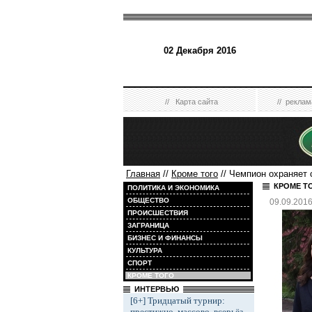
02 Декабря 2016
//
Карта сайта
//
реклам
Главная
//
Кроме того
// Чемпион охраняет 
КРОМЕ Т
ПОЛИТИКА И ЭКОНОМИКА
ОБЩЕСТВО
09.09.201
ПРОИСШЕСТВИЯ
ЗАГРАНИЦА
БИЗНЕС И ФИНАНСЫ
КУЛЬТУРА
СПОРТ
КРОМЕ ТОГО
ИНТЕРВЬЮ
[6+] Тридцатый турнир:
престижно, массово, всерьёз