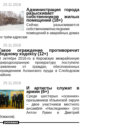
25.11.2016
Администрация города
разыскивает
собственников жилых
помещений (18+)
Сейчас разыскиваются
собственники/наследники
помещений в аварийных домах
по трём адресам:
25.11.2016
Такое ограждение противоречит
Водному кодексу (12+)
В октябре 2016-го в Кировскую межрайонную
природоохранную прокуратуру поступило
заявление от граждан, обеспокоенных
ограждением Азланского пруда в Слободском
районе.
25.11.2016
И артисты служат в
армии (6+)
Среди шестерых «осенних»
призывников Ильинской округи
– двое участников местного
ансамбля «Наследники» (это
Антон Лукин и Дмитрий
Османов).