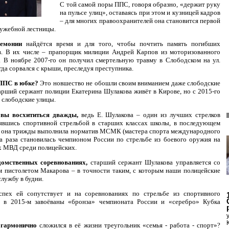
С той самой поры ППС, говоря образно, «держит руку
на пульсе улиц», оставаясь при этом и кузницей кадров
– для многих правоохранителей она становится первой
ужебной лестницы.
ремонии
найдётся время и для того, чтобы почтить память погибших
в. В их числе – прапорщик милиции Андрей Карпов из моторизованного
 В ноябре 2007-го он получил смертельную травму в Слободском на ул.
огда сорвался с крыши, преследуя преступника.
ППС в юбке?
Это новшество не обошли своим вниманием даже слободские
арший сержант полиции Екатерина Шулакова живёт в Кирове, но с 2015-го
 слободские улицы.
овы восхититься дважды,
ведь Е. Шулакова – один из лучших стрелков
нявшись спортивной стрельбой в старших классах школы, в последующем
и она трижды выполнила норматив МСМК (мастера спорта международного
ва раза становилась чемпионом России по стрельбе из боевого оружия на
х МВД среди полицейских.
домственных соревнованиях,
старший сержант Шулакова управляется со
 пистолетом Макарова – в точности таким, с которым наши полицейские
службу в будни.
спех ей сопутствует и на соревнованиях по стрельбе из спортивного
– в 2015-м завоёваны «бронза» чемпионата России и «серебро» Кубка
 гармонично
сложился в её жизни треугольник «семья - работа - спорт»?