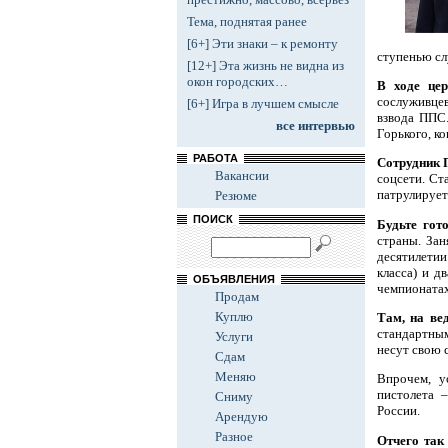
Тема, поднятая ранее
[6+] Эти знаки – к ремонту
ступенью сл
[12+] Эта жизнь не видна из
окон городских…
В ходе це
сослуживце
[6+] Игра в лучшем смысле
взвода ППС.
все интервью
Горького, к
РАБОТА
Сотрудник 
Вакансии
соцсети. Ст
патрулирует
Резюме
ПОИСК
Будьте гот
страны. За
десятилети
класса) и д
ОБЪЯВЛЕНИЯ
чемпионата
Продам
Куплю
Там, на ве
стандартным
Услуги
несут свою 
Сдам
Меняю
Впрочем, у
пистолета 
Сниму
России.
Арендую
Разное
Отчего так