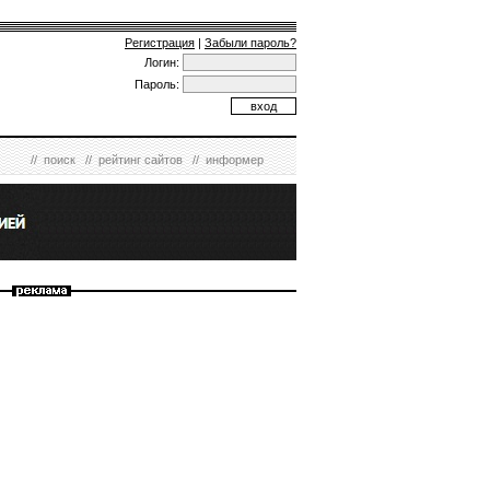
Регистрация
|
Забыли пароль?
Логин:
Пароль:
//
поиск
//
рейтинг сайтов
//
информер