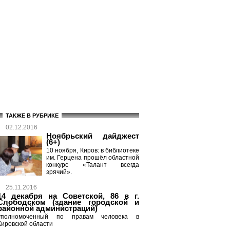
ТАКЖЕ В РУБРИКЕ
02.12.2016
Ноябрьский дайджест
(6+)
10 ноября, Киров: в библиотеке
им. Герцена прошёл областной
конкурс «Талант всегда
зрячий».
25.11.2016
14 декабря на Советской, 86 в г.
Слободском (здание городской и
районной администраций)
уполномоченный по правам человека в
Кировской области