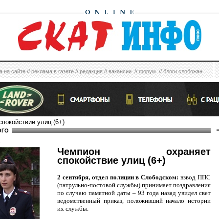
а на сайте
//
реклама в газете
//
редакция
//
вакансии
//
форум
//
блоги слобожан
спокойствие улиц (6+)
ОГО
6
Чемпион охраняет
спокойствие улиц (6+)
2 сентября, отдел полиции в Слободском:
взвод ППС
(патрульно-постовой службы) принимает поздравления
по случаю памятной даты – 93 года назад увидел свет
ведомственный приказ, положивший начало истории
их службы.