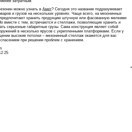
 менее затратным.
мезонин можно узнать в
Амет
? Сегодня это название подразумевает
оваров и грузов на нескольких уровнях. Чаще всего, на мезонинных
предпочитают хранить продукцию штучную или фасованную мелкими
Но вместе с тем, встречаются и стеллажи, позволяющие хранить и
ать серьезные габаритные грузы. Сама конструкция являет собой
оружений в несколько ярусов с укрепленными платформами. Если у
щении высокие потолки – мезонинный стеллаж окажется для вас
спасением при решении проблем с хранением.
n
12:25