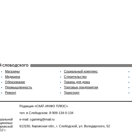
ИЙ СЛОБОДСКОГО
Магазины
Социальный комплекс
Медицина
Строительство
Образование
Товары для дома
Промышленность
Торговые предприятия
Ремонт
Транспорт
Редакция «СКАТ-ИНФО ПЛЮС»
тел. в Слободском: 8-909-134-0-134
ральной
e-mail: cgaming@mail.ru
ционных
613150, Кировская обл., г. Слободской, ул. Володарского, 52
ровской
2 г.