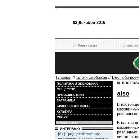
02 Декабря 2016
//
Карта сайта
//
реклам
Главная
//
Блоги слобожан
//
Блог обо все
БЛОГ ОБ
ПОЛИТИКА И ЭКОНОМИКА
ОБЩЕСТВО
also
— 
ПРОИСШЕСТВИЯ
ЗАГРАНИЦА
В настояще
БИЗНЕС И ФИНАНСЫ
мезонинных
КУЛЬТУРА
различных 
СПОРТ
В настояще
КРОМЕ ТОГО
мезонинных
ИНТЕРВЬЮ
различных 
[6+] Тридцатый турнир:
число вход
престижно, массово, всерьёз