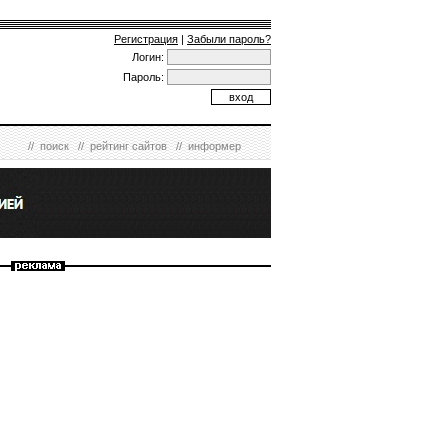
Регистрация
|
Забыли пароль?
Логин:
Пароль:
//
поиск
//
рейтинг сайтов
//
информер