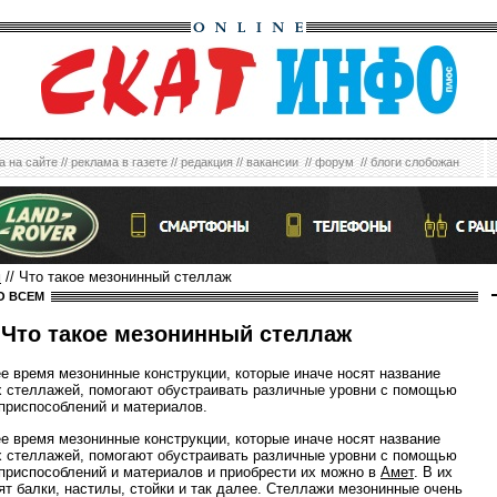
а на сайте
//
реклама в газете
//
редакция
//
вакансии
//
форум
//
блоги слобожан
м
// Что такое мезонинный стеллаж
О ВСЕМ
Что такое мезонинный стеллаж
е время мезонинные конструкции, которые иначе носят название
 стеллажей, помогают обустраивать различные уровни с помощью
приспособлений и материалов.
е время мезонинные конструкции, которые иначе носят название
 стеллажей, помогают обустраивать различные уровни с помощью
приспособлений и материалов и приобрести их можно в
Амет
. В их
ят балки, настилы, стойки и так далее. Стеллажи мезонинные очень