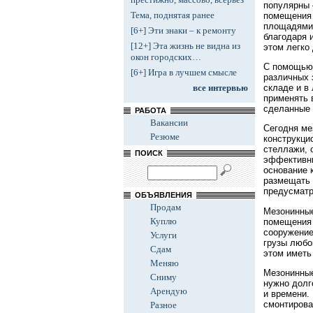
популярны 
Тема, поднятая ранее
помещения 
площадями.
[6+] Эти знаки – к ремонту
благодаря 
[12+] Эта жизнь не видна из
этом легко 
окон городских…
С помощью 
[6+] Игра в лучшем смысле
различных 
складе и в
все интервью
применять 
сделанные 
РАБОТА
Вакансии
Сегодня ме
Резюме
конструкци
стеллажи, 
ПОИСК
эффективны
основание 
размещать 
предусматр
ОБЪЯВЛЕНИЯ
Продам
Мезонинные
Куплю
помещения 
сооружение
Услуги
грузы любо
Сдам
этом иметь
Меняю
Мезонинные
Сниму
нужно долг
Арендую
и времени.
смонтирова
Разное