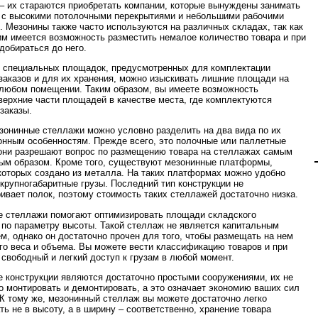
– их стараются приобретать компании, которые вынуждены занимать
с высокими потолочными перекрытиями и небольшими рабочими
 Мезонины также часто используются на различных складах, так как
им имеется возможность разместить немалое количество товара и при
добираться до него.
специальных площадок, предусмотренных для комплектации
заказов и для их хранения, можно изыскивать лишние площади на
 любом помещении. Таким образом, вы имеете возможность
верхние части площадей в качестве места, где комплектуются
заказы.
зонинные стеллажи можно условно разделить на два вида по их
онным особенностям. Прежде всего, это полочные или паллетные
они разрешают вопрос по размещению товара на стеллажах самым
м образом. Кроме того, существуют мезонинные платформы,
которых создано из металла. На таких платформах можно удобно
крупногабаритные грузы. Последний тип конструкции не
ивает полок, поэтому стоимость таких стеллажей достаточно низка.
 стеллажи помогают оптимизировать площади складского
по параметру высоты. Такой стеллаж не является капитальным
м, однако он достаточно прочен для того, чтобы размещать на нем
го веса и объема. Вы можете вести классификацию товаров и при
 свободный и легкий доступ к грузам в любой момент.
 конструкции являются достаточно простыми сооружениями, их не
о монтировать и демонтировать, а это означает экономию ваших сил
 К тому же, мезонинный стеллаж вы можете достаточно легко
ть не в высоту, а в ширину – соответственно, хранение товара