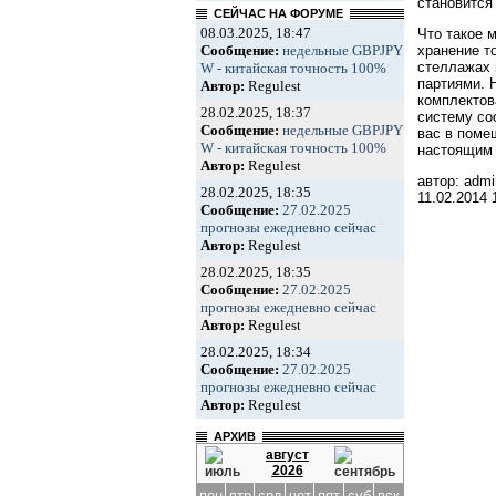
становится
СЕЙЧАС НА ФОРУМЕ
08.03.2025, 18:47
Что такое 
Сообщение:
недельные GBPJPY
хранение т
стеллажах 
W - китайская точность 100%
партиями. 
Автор:
Regulest
комплектов
28.02.2025, 18:37
систему со
Сообщение:
недельные GBPJPY
вас в поме
W - китайская точность 100%
настоящим 
Автор:
Regulest
автор: admi
28.02.2025, 18:35
11.02.2014
Сообщение:
27.02.2025
прогнозы ежедневно сейчас
Автор:
Regulest
28.02.2025, 18:35
Сообщение:
27.02.2025
прогнозы ежедневно сейчас
Автор:
Regulest
28.02.2025, 18:34
Сообщение:
27.02.2025
прогнозы ежедневно сейчас
Автор:
Regulest
АРХИВ
август
2026
пон
втр
срд
чет
пят
суб
вск