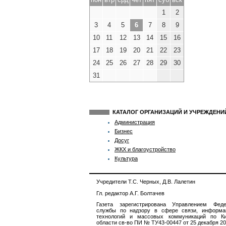
1
2
3
4
5
6
7
8
9
10
11
12
13
14
15
16
17
18
19
20
21
22
23
24
25
26
27
28
29
30
31
КАТАЛОГ ОРГАНИЗАЦИЙ И УЧРЕЖДЕН
Администрация
Бизнес
Досуг
ЖКХ и благоустройство
Культура
Учредители Т.С. Черных, Д.В. Лалетин
Гл. редактор А.Г. Болтачев
Газета зарегистрирована Управлением Феде
службы по надзору в сфере связи, информа
технологий и массовых коммуникаций по Ки
области св-во ПИ № ТУ43-00447 от 25 декабря 201