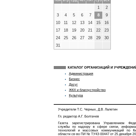
1
2
3
4
5
6
7
8
9
10
11
12
13
14
15
16
17
18
19
20
21
22
23
24
25
26
27
28
29
30
31
КАТАЛОГ ОРГАНИЗАЦИЙ И УЧРЕЖДЕН
Администрация
Бизнес
Досуг
ЖКХ и благоустройство
Культура
Учредители Т.С. Черных, Д.В. Лалетин
Гл. редактор А.Г. Болтачев
Газета зарегистрирована Управлением Феде
службы по надзору в сфере связи, информа
технологий и массовых коммуникаций по Ки
области св-во ПИ № ТУ43-00447 от 25 декабря 201