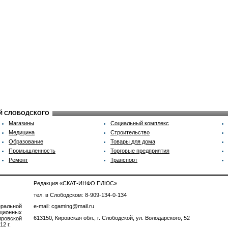
ИЙ СЛОБОДСКОГО
Магазины
Социальный комплекс
Медицина
Строительство
Образование
Товары для дома
Промышленность
Торговые предприятия
Ремонт
Транспорт
Редакция «СКАТ-ИНФО ПЛЮС»
тел. в Слободском: 8-909-134-0-134
ральной
e-mail: cgaming@mail.ru
ционных
613150, Кировская обл., г. Слободской, ул. Володарского, 52
ровской
2 г.