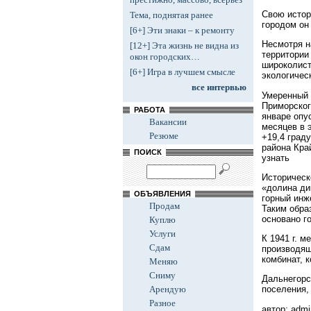
Свою истор
Тема, поднятая ранее
городом он
[6+] Эти знаки – к ремонту
Несмотря н
[12+] Эта жизнь не видна из
территории
окон городских…
широколист
[6+] Игра в лучшем смысле
экологическ
все интервью
Умеренный 
Приморског
РАБОТА
январе опу
Вакансии
месяцев в 
Резюме
+19,4 град
района Кра
ПОИСК
узнать
Историческ
«долина ди
ОБЪЯВЛЕНИЯ
горный инж
Продам
Таким обра
основано г
Куплю
Услуги
К 1941 г. 
Сдам
производящ
комбинат, 
Меняю
Сниму
Дальнегорс
Арендую
поселения,
Разное
автор: admi