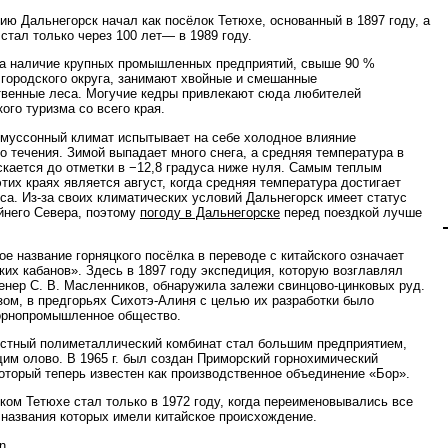
ию Дальнегорск начал как посёлок Тетюхе, основанный в 1897 году, а
 стал только через 100 лет— в 1989 году.
а наличие крупных промышленных предприятий, свыше 90 %
 городского округа, занимают хвойные и смешанные
венные леса. Могучие кедры привлекают сюда любителей
ого туризма со всего края.
муссонный климат испытывает на себе холодное влияние
о течения. Зимой выпадает много снега, а средняя температура в
скается до отметки в −12,8 градуса ниже нуля. Самым теплым
этих краях является август, когда средняя температура достигает
уса. Из-за своих климатических условий Дальнегорск имеет статус
йнего Севера, поэтому
погоду в Дальнегорске
перед поездкой лучше
ое название горняцкого посёлка в переводе с китайского означает
ких кабанов». Здесь в 1897 году экспедиция, которую возглавлял
енер С. В. Масленников, обнаружила залежи свинцово-цинковых руд.
зом, в предгорьях Сихотэ-Алиня с целью их разработки было
орнопромышленное общество.
местный полиметаллический комбинат стал большим предприятием,
им олово. В 1965 г. был создан Приморский горнохимический
который теперь известен как производственное объединение «Бор».
ком Тетюхе стал только в 1972 году, когда переименовывались все
 названия которых имели китайское происхождение.
n