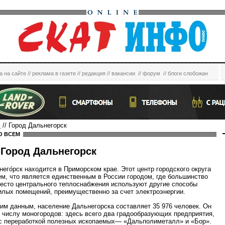
а на сайте
//
реклама в газете
//
редакция
//
вакансии
//
форум
//
блоги слобожан
м
// Город Дальнегорск
О ВСЕМ
Город Дальнегорск
него́рск находится в Приморском крае. Этот центр городского округа
ем, что является единственным в России городом, где большинство
есто центрального теплоснабжения используют другие способы
илых помещений, преимущественно за счет электроэнергии.
им данным, население Дальнегорска составляет 35 976 человек. Он
к числу моногородов: здесь всего два градообразующих предприятия,
с переработкой полезных ископаемых— «Дальполиметалл» и «Бор».