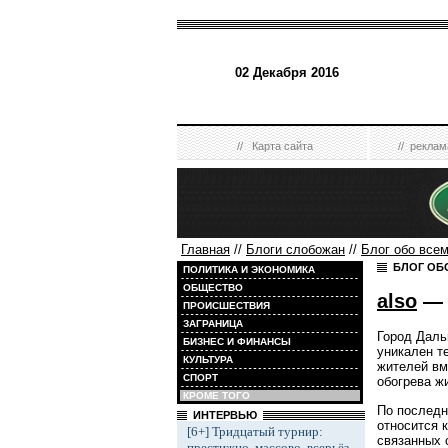
02 Декабря 2016
//
Карта сайта
//
реклам
Главная
//
Блоги слобожан
//
Блог обо все
БЛОГ ОБ
ПОЛИТИКА И ЭКОНОМИКА
ОБЩЕСТВО
also
— 
ПРОИСШЕСТВИЯ
ЗАГРАНИЦА
Город Даль
БИЗНЕС И ФИНАНСЫ
уникален т
КУЛЬТУРА
жителей вм
СПОРТ
обогрева ж
КРОМЕ ТОГО
По последн
ИНТЕРВЬЮ
относится 
[6+] Тридцатый турнир:
связанных 
престижно, массово, всерьёз