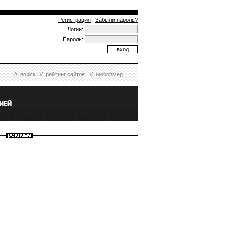
Регистрация
|
Забыли пароль?
Логин:
Пароль:
//
поиск
//
рейтинг сайтов
//
информер