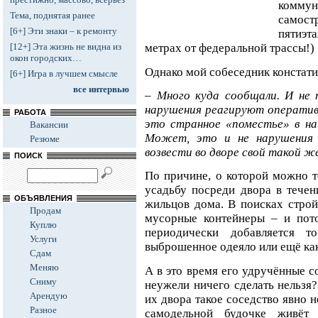
коммун
Тема, поднятая ранее
само
[6+] Эти знаки – к ремонту
пятиэ
[12+] Эта жизнь не видна из
метрах от федеральной трассы!)
окон городских…
Однако мой собеседник констати
[6+] Игра в лучшем смысле
все интервью
– Много куда сообщали. И не 
нарушения реагируют оперативн
РАБОТА
это странное «поместье» в на
Вакансии
Может, это и не нарушения 
Резюме
возвести во дворе свой такой ж
ПОИСК
По причине, о которой можно т
усадьбу посреди двора в течен
ОБЪЯВЛЕНИЯ
жильцов дома. В поисках стро
Продам
мусорные контейнеры – и пот
Куплю
периодически добавляется т
Услуги
выброшенное одеяло или ещё как
Сдам
Меняю
А в это время его удручённые с
Сниму
неужели ничего сделать нельзя?
Арендую
их двора такое соседство явно 
Разное
самодельной будочке живёт