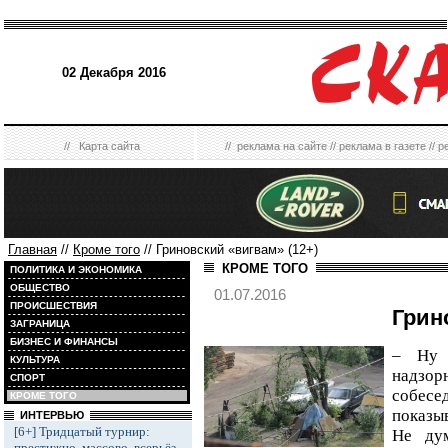
02 Декабря 2016
//
Карта сайта
//
реклама на сайте
//
реклама в газете
//
р
Главная
//
Кроме того
// Гриновский «вигвам» (12+)
КРОМЕ ТОГО
ПОЛИТИКА И ЭКОНОМИКА
ОБЩЕСТВО
01.07.2016
ПРОИСШЕСТВИЯ
Грин
ЗАГРАНИЦА
БИЗНЕС И ФИНАНСЫ
– Ну 
КУЛЬТУРА
надз
СПОРТ
собес
КРОМЕ ТОГО
показыв
ИНТЕРВЬЮ
[6+] Тридцатый турнир:
Не ду
престижно, массово, всерьёз