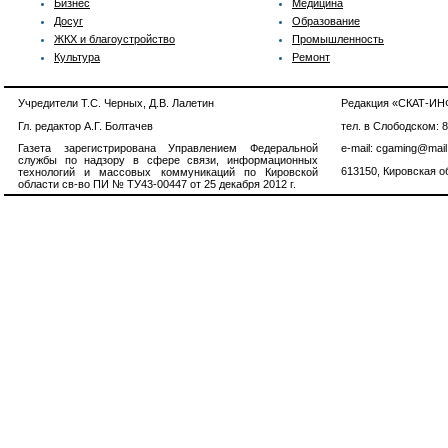
Бизнес
Медицина
Досуг
Образование
ЖКХ и благоустройство
Промышленность
Культура
Ремонт
Учредители Т.С. Черных, Д.В. Лалетин
Редакция «СКАТ-И
Гл. редактор А.Г. Болтачев
тел. в Слободском: 
Газета зарегистрирована Управлением Федеральной
e-mail: cgaming@mail
службы по надзору в сфере связи, информационных
613150, Кировская об
технологий и массовых коммуникаций по Кировской
области св-во ПИ № ТУ43-00447 от 25 декабря 2012 г.