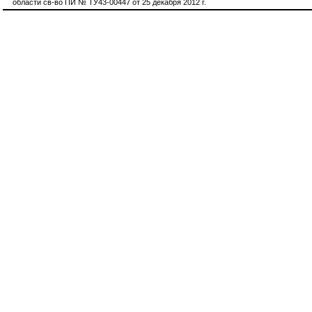
области св-во ПИ № ТУ43-00447 от 25 декабря 2012 г.