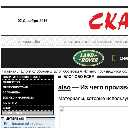
02 Декабря 2016
//
Карта сайта
//
реклама на сайте
//
реклама в газете
//
р
Главная
//
Блоги слобожан
//
Блог обо всем
// Из чего производится о
БЛОГ ОБО ВСЕМ
ПОЛИТИКА И ЭКОНОМИКА
ОБЩЕСТВО
also
— Из чего произ
ПРОИСШЕСТВИЯ
ЗАГРАНИЦА
Материалы, которые использу
БИЗНЕС И ФИНАНСЫ
КУЛЬТУРА
СПОРТ
КРОМЕ ТОГО
ИНТЕРВЬЮ
[6+] Тридцатый турнир:
престижно, массово, всерьёз