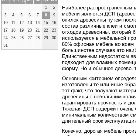
Наиболее распространенным 
1
2
мебели является ДСП (древес
3
4
5
6
7
8
9
опилок древесины путем посл
10
11
12
13
14
15
16
состав различные клеи и смо
17
18
19
20
21
22
23
отходов древесины, который б
используется в мебельной пр
24
25
26
27
28
29
30
80% офисная мебель во всем 
31
большинстве случаев это наи
Единственным недостатком явл
подходит для влажных помещен
форму. Но и обычное дерево, т
Основным критерием определен
изготовлены те или иные обра
тот факт, что получают мате
древесины с небольшим колич
гарантировать прочность и до
Тяжелая ДСП содержит очень 
минимальным количеством смо
длительный срок эксплуатаци
Конечно, дорогая мебель прои