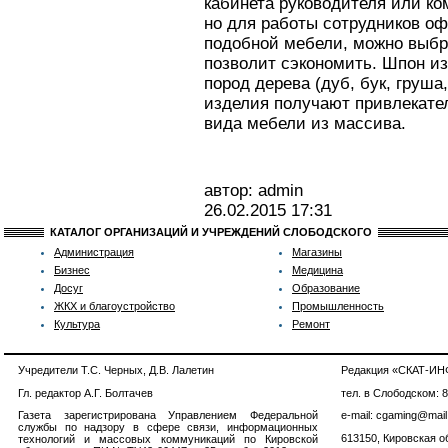
кабинета руководителя или ко
но для работы сотрудников оф
подобной мебели, можно выбр
позволит сэкономить. Шпон из
пород дерева (дуб, бук, груша
изделия получают привлекате
вида мебели из массива.
автор: admin
26.02.2015
17:31
КАТАЛОГ ОРГАНИЗАЦИЙ И УЧРЕЖДЕНИЙ СЛОБОДСКОГО
Администрация
Магазины
Бизнес
Медицина
Досуг
Образование
ЖКХ и благоустройство
Промышленность
Культура
Ремонт
Учредители Т.С. Черных, Д.В. Лалетин
Редакция «СКАТ-И
Гл. редактор А.Г. Болтачев
тел. в Слободском: 
Газета зарегистрирована Управлением Федеральной
e-mail: cgaming@mail
службы по надзору в сфере связи, информационных
613150, Кировская об
технологий и массовых коммуникаций по Кировской