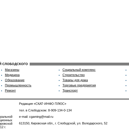
ИЙ СЛОБОДСКОГО
Магазины
Социальный комплекс
Медицина
Строительство
Образование
Товары для дома
Промышленность
Торговые предприятия
Ремонт
Транспорт
Редакция «СКАТ-ИНФО ПЛЮС»
тел. в Слободском: 8-909-134-0-134
ральной
e-mail: cgaming@mail.ru
ционных
613150, Кировская обл., г. Слободской, ул. Володарского, 52
ровской
2 г.