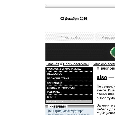
02 Декабря 2016
//
Карта сайта
//
реклам
Главная
//
Блоги слобожан
//
Блог обо все
БЛОГ ОБ
ПОЛИТИКА И ЭКОНОМИКА
ОБЩЕСТВО
also
— 
ПРОИСШЕСТВИЯ
ЗАГРАНИЦА
Не секрет, 
БИЗНЕС И ФИНАНСЫ
тумбе. Име
КУЛЬТУРА
стойку или
СПОРТ
выбор тумб
КРОМЕ ТОГО
Загляните 
ИНТЕРВЬЮ
мебели для
[6+] Тридцатый турнир:
функционал
престижно, массово, всерьёз