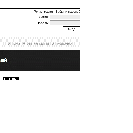
Регистрация
|
Забыли пароль?
Логин:
Пароль:
//
поиск
//
рейтинг сайтов
//
информер