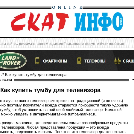
а на сайте
//
реклама в газете
//
редакция
//
вакансии
//
форум
//
блоги слобожан
м
// Как купить тумбу для телевизора
О ВСЕМ
Как купить тумбу для телевизора
что лучше всего телевизор смотрится на традиционной (и не очень)
нно поэтому покупатели всегда стараются приобрести такую удобную
 тумбу, чтоб установить на ней свой любимый телевизор. Большой
 можно увидеть в интернет-магазине tumba-market.ru.
в раздел магазина, где представлены самые разнообразные предметы
 телевизоров. Любая представлена продукция – это всегда
ьность, надежность и стиль. Понятно, что телевизор должен стоять