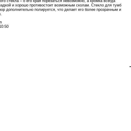
го стекла – о его края порезаться невозможно, а кромка всегда
ладкой и хорошо противостоит возможным сколам. Стекло для тумб
зор дополнительно полируется, что делает его более прозрачным и
.
n
10:50