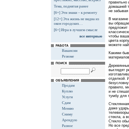
правильно 
Тема, поднятая ранее
домашней т
не забывая
[6+] Эти знаки – к ремонту
В магазине
[12+] Эта жизнь не видна из
вы обращае
окон городских…
предложит 
[6+] Игра в лучшем смысле
классическ
чтобы ваша
все интервью
цвета корп
можете най
РАБОТА
Вакансии
Какими быв
Резюме
материалов
ПОИСК
Деревянные
выглядят р
изготавлив
отделкой. 
ОБЪЯВЛЕНИЯ
безусловну
Продам
правило, м
Куплю
и не спешат
тумбу для 
Услуги
Сдам
Стеклянная
даже удары
Меняю
телевизоры
Сниму
стекла, а 
Арендую
Стекло обы
Но все пре
Разное