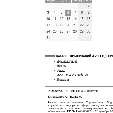
1
2
3
4
5
6
7
8
9
10
11
12
13
14
15
16
17
18
19
20
21
22
23
24
25
26
27
28
29
30
31
КАТАЛОГ ОРГАНИЗАЦИЙ И УЧРЕЖДЕН
Администрация
Бизнес
Досуг
ЖКХ и благоустройство
Культура
Учредители Т.С. Черных, Д.В. Лалетин
Гл. редактор А.Г. Болтачев
Газета зарегистрирована Управлением Феде
службы по надзору в сфере связи, информа
технологий и массовых коммуникаций по Ки
области св-во ПИ № ТУ43-00447 от 25 декабря 201