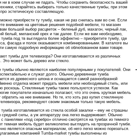
и ни в коем случае не падать. Чтобы сохранить безопасность вашей
ехники, старайтесь выбирать только качественные тумбы, при этом
 про эстетическую составляющую.
 можно приобрести ту тумбу, какая не раз снилась вам во сне. Если
те внимание на цветовые решения подобной мебели, то магазин
вам большой выбор расцветок – беленый дуб, махагон, черный лак,
ий белый, миланский орех и так далее. Если же вам необходимо,
 тумба под тв выглядела более эффектно – приобретите тумбу, где
уса, фасада и полок оказываются комбинированными. В каталоге вы
ти самую подробную информацию об облюбованном вами товаре.
ают тумбы для телевизора? Они изготавливаются из различных
. Это может быть дерево или стекло.
 тумбы обычно являются наиболее популярными у покупателей. Они
еспектабельно и служат долго. Обычно деревянная тумба
ается из древесного шпона и оснащается самой разнообразной
Именно отделка может придать мебели или необходимый стиль, или
ю роскошь. Стеклянные тумбы также пользуются успехом. Как
ногие покупатели изначально полагают, что это очень хрупкая мебель
 обратить на нее внимание. Но те, кто хоть раз купил стеклянную
телевизора, рекомендуют своим знакомым только такую мебель.
 тумба изготавливается из стекла особой закалки – ему не страшны
 средней силы, а уж аппаратуру она легко выдерживает. Обычно
 с панелями «под серебро» отлично смотрятся на тумбах из темного
вот темная мебель будет великолепно выглядеть на прозрачной тумбе.
чно является опасным материалом, об него легко можно порезаться.
длагаемые компанией Tumba-market тумбы выполнены из