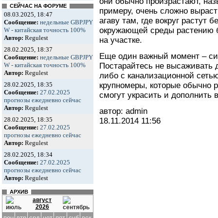
они обычно произрастают, на
СЕЙЧАС НА ФОРУМЕ
примеру, очень сложно выраст
08.03.2025, 18:47
агаву там, где вокруг растут 
Сообщение:
недельные GBPJPY
окружающей среды растению б
W - китайская точность 100%
Автор:
Regulest
на участке.
28.02.2025, 18:37
Еще один важный момент – си
Сообщение:
недельные GBPJPY
Постарайтесь не высаживать 
W - китайская точность 100%
Автор:
Regulest
либо с канализационной сеть
крупномеры, которые обычно 
28.02.2025, 18:35
Сообщение:
27.02.2025
смогут украсить и дополнить
прогнозы ежедневно сейчас
Автор:
Regulest
автор: admin
28.02.2025, 18:35
18.11.2014
11:56
Сообщение:
27.02.2025
прогнозы ежедневно сейчас
Автор:
Regulest
28.02.2025, 18:34
Сообщение:
27.02.2025
прогнозы ежедневно сейчас
Автор:
Regulest
АРХИВ
август
2026
пон
втр
срд
чет
пят
суб
вск