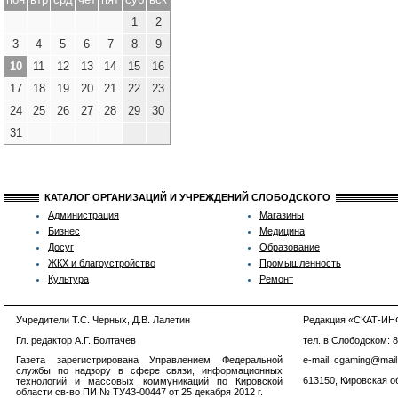
1
2
3
4
5
6
7
8
9
10
11
12
13
14
15
16
17
18
19
20
21
22
23
24
25
26
27
28
29
30
31
КАТАЛОГ ОРГАНИЗАЦИЙ И УЧРЕЖДЕНИЙ СЛОБОДСКОГО
Администрация
Магазины
Бизнес
Медицина
Досуг
Образование
ЖКХ и благоустройство
Промышленность
Культура
Ремонт
Учредители Т.С. Черных, Д.В. Лалетин
Редакция «СКАТ-И
Гл. редактор А.Г. Болтачев
тел. в Слободском: 
Газета зарегистрирована Управлением Федеральной
e-mail: cgaming@mail
службы по надзору в сфере связи, информационных
613150, Кировская об
технологий и массовых коммуникаций по Кировской
области св-во ПИ № ТУ43-00447 от 25 декабря 2012 г.