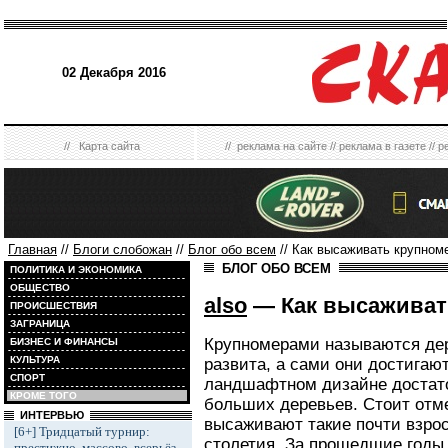
02 Декабря 2016
//
Карта сайта
//
реклама на сайте
//
реклама в газете
//
р
Главная
//
Блоги слобожан
//
Блог обо всем
// Как высаживать крупном
БЛОГ ОБО ВСЕМ
ПОЛИТИКА И ЭКОНОМИКА
ОБЩЕСТВО
also
— Как высаживат
ПРОИСШЕСТВИЯ
ЗАГРАНИЦА
Крупномерами называются дер
БИЗНЕС И ФИНАНСЫ
КУЛЬТУРА
развита, а сами они достигают
СПОРТ
ландшафтном дизайне достато
КРОМЕ ТОГО
больших деревьев. Стоит отме
ИНТЕРВЬЮ
высаживают такие почти взро
[6+] Тридцатый турнир:
столетия. За прошедшие годы 
престижно, массово, всерьёз