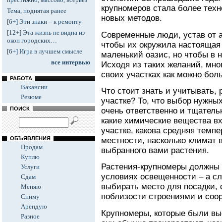
крупномеров стала более тех
Тема, поднятая ранее
новых методов.
[6+] Эти знаки – к ремонту
[12+] Эта жизнь не видна из
Современные люди, устав от 
окон городских…
чтобы их окружила настоящая 
[6+] Игра в лучшем смысле
маленький оазис, но чтобы в 
все интервью
Исходя из таких желаний, мно
своих участках как можно бол
РАБОТА
Вакансии
Что стоит знать и учитывать,
Резюме
участке? То, что выбор нужны
ПОИСК
очень ответственно и тщатель
какие химические вещества вх
участке, какова средняя темп
ОБЪЯВЛЕНИЯ
местности, насколько климат 
Продам
выбранного вами растения.
Куплю
Растения-крупномеры должны 
Услуги
условиях освещенности – а сл
Сдам
выбирать место для посадки,
Меняю
поблизости строениями и соо
Сниму
Арендую
Крупномеры, которые были вы
Разное