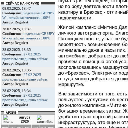
шума. Для тех людей, которые
СЕЙЧАС НА ФОРУМЕ
но по роду деятельности плот
08.03.2025, 18:47
квартиру в Брехово
- отличный
Сообщение:
недельные GBPJPY
недвижимости.
W - китайская точность 100%
Автор:
Regulest
Жилой комплекс «Митино Дал
28.02.2025, 18:37
личного автотранспорта. Благ
Сообщение:
недельные GBPJPY
Пятницком шоссе, у вас не буд
W - китайская точность 100%
Автор:
Regulest
вероятность возникновения б
минимально даже в часы пик. 
28.02.2025, 18:35
Сообщение:
27.02.2025
автомобиля, добраться до лю
прогнозы ежедневно сейчас
проблем с помощью автобуса,
Автор:
Regulest
воспользовавшись маршруткой
28.02.2025, 18:35
до «Брехово». Электрички ход
Сообщение:
27.02.2025
оттуда можно добраться до жи
прогнозы ежедневно сейчас
маршрутке.
Автор:
Regulest
28.02.2025, 18:34
Вне зависимости от того, есть
Сообщение:
27.02.2025
пользуетесь услугами обществ
прогнозы ежедневно сейчас
Автор:
Regulest
до жилого комплекса «Митино 
больших временных затрат.
Ж
АРХИВ
удобство транспортной развяз
август
2026
инфраструктура, это еще и от
пон
втр
срд
чет
пят
суб
вск