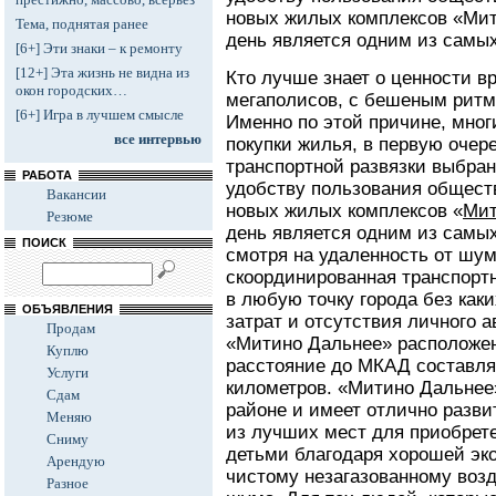
новых жилых комплексов «Мит
Тема, поднятая ранее
день является одним из самы
[6+] Эти знаки – к ремонту
[12+] Эта жизнь не видна из
Кто лучше знает о ценности вр
окон городских…
мегаполисов, с бешеным ритм
[6+] Игра в лучшем смысле
Именно по этой причине, мно
все интервью
покупки жилья, в первую очер
транспортной развязки выбран
РАБОТА
удобству пользования общест
Вакансии
новых жилых комплексов «
Мит
Резюме
день является одним из самы
ПОИСК
смотря на удаленность от шу
скоординированная транспортн
в любую точку города без ка
ОБЪЯВЛЕНИЯ
затрат и отсутствия личного 
Продам
«Митино Дальнее» расположен
Куплю
расстояние до МКАД составля
Услуги
километров. «Митино Дальнее
Сдам
районе и имеет отлично разви
Меняю
из лучших мест для приобрет
Сниму
детьми благодаря хорошей эко
Арендую
чистому незагазованному возд
Разное