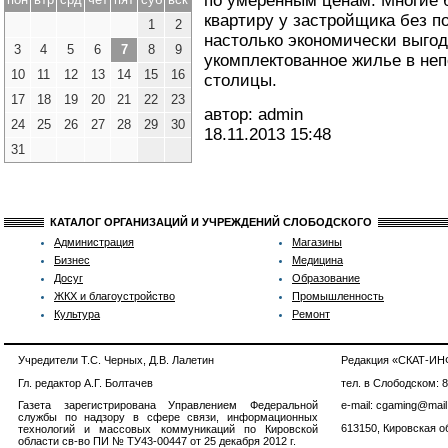
по умеренным ценам. Многие б
квартиру у застройщика без п
1
2
настолько экономически выгод
3
4
5
6
7
8
9
укомплектованное жилье в неп
10
11
12
13
14
15
16
столицы.
17
18
19
20
21
22
23
автор: admin
24
25
26
27
28
29
30
18.11.2013
15:48
31
КАТАЛОГ ОРГАНИЗАЦИЙ И УЧРЕЖДЕНИЙ СЛОБОДСКОГО
Администрация
Магазины
Бизнес
Медицина
Досуг
Образование
ЖКХ и благоустройство
Промышленность
Культура
Ремонт
Учредители Т.С. Черных, Д.В. Лалетин
Редакция «СКАТ-И
Гл. редактор А.Г. Болтачев
тел. в Слободском: 
Газета зарегистрирована Управлением Федеральной
e-mail: cgaming@mail
службы по надзору в сфере связи, информационных
613150, Кировская об
технологий и массовых коммуникаций по Кировской
области св-во ПИ № ТУ43-00447 от 25 декабря 2012 г.