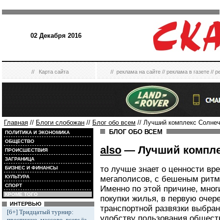
02 Декабря 2016
//
Карта сайта
//
реклама на сайте
//
реклама в газете
//
р
Главная
//
Блоги слобожан
//
Блог обо всем
// Лучший комплекс Солнеч
БЛОГ ОБО ВСЕМ
ПОЛИТИКА И ЭКОНОМИКА
ОБЩЕСТВО
also
— Лучший компле
ПРОИСШЕСТВИЯ
ЗАГРАНИЦА
то лучше знает о ценности вре
БИЗНЕС И ФИНАНСЫ
КУЛЬТУРА
мегаполисов, с бешеным ритм
СПОРТ
Именно по этой причине, мно
КРОМЕ ТОГО
покупки жилья, в первую очер
ИНТЕРВЬЮ
транспортной развязки выбран
[6+] Тридцатый турнир:
удобству пользования общест
престижно, массово, всерьёз