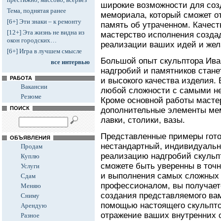
широкие возможности для соз
Тема, поднятая ранее
мемориала, который сможет о
[6+] Эти знаки – к ремонту
память об утраченном. Качес
[12+] Эта жизнь не видна из
мастерство исполнения созда
окон городских…
реализации ваших идей и жел
[6+] Игра в лучшем смысле
Большой опыт скульптора Ива
все интервью
надгробий и памятников стане
РАБОТА
и высокого качества изделия.
Вакансии
любой сложности с самыми н
Резюме
Кроме основной работы масте
ПОИСК
дополнительные элементы мемо
лавки, столики, вазы.
Представленные примеры гото
ОБЪЯВЛЕНИЯ
нестандартный, индивидуальн
Продам
реализацию надгробий скульп
Куплю
сможете быть уверенны в точ
Услуги
и выполнения самых сложных 
Сдам
профессионалом, вы получает
Меняю
создания представляемого ва
Сниму
помощью настоящего скульпто
Арендую
отражение ваших внутренних 
Разное