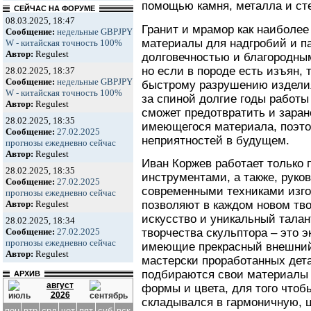
помощью камня, металла и ст
СЕЙЧАС НА ФОРУМЕ
08.03.2025, 18:47
Гранит и мрамор как наиболе
Сообщение:
недельные GBPJPY
материалы для надгробий и п
W - китайская точность 100%
Автор:
Regulest
долговечностью и благородны
но если в породе есть изъян, т
28.02.2025, 18:37
Сообщение:
недельные GBPJPY
быстрому разрушению издели
W - китайская точность 100%
за спиной долгие годы работы
Автор:
Regulest
сможет предотвратить и зара
28.02.2025, 18:35
имеющегося материала, поэт
Сообщение:
27.02.2025
неприятностей в будущем.
прогнозы ежедневно сейчас
Автор:
Regulest
Иван Коржев работает только
28.02.2025, 18:35
инструментами, а также, руко
Сообщение:
27.02.2025
современными техниками изго
прогнозы ежедневно сейчас
позволяют в каждом новом тв
Автор:
Regulest
искусство и уникальный тала
28.02.2025, 18:34
творчества скульптора – это 
Сообщение:
27.02.2025
прогнозы ежедневно сейчас
имеющие прекрасный внешний 
Автор:
Regulest
мастерски проработанных дета
подбираются свои материалы
АРХИВ
август
формы и цвета, для того чтоб
2026
складывался в гармоничную, 
пон
втр
срд
чет
пят
суб
вск