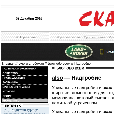
02 Декабря 2016
//
Карта сайта
//
реклама на сайте
//
реклама в газете
//
р
Главная
//
Блоги слобожан
//
Блог обо всем
// Надгробие
БЛОГ ОБО ВСЕМ
ПОЛИТИКА И ЭКОНОМИКА
ОБЩЕСТВО
also
— Надгробие
ПРОИСШЕСТВИЯ
ЗАГРАНИЦА
Уникальные надгробия и экск
БИЗНЕС И ФИНАНСЫ
КУЛЬТУРА
широкие возможности для соз
СПОРТ
мемориала, который сможет о
КРОМЕ ТОГО
память об утраченном.
ИНТЕРВЬЮ
[6+] Тридцатый турнир:
Уникальные надгробия и
экск
престижно, массово, всерьёз