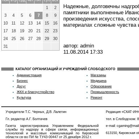
Надежные, долговечны надгроб
1
2
памятники выполненные Иван
3
4
5
6
7
8
9
произведения искусства, спос
10
11
12
13
14
15
16
материалах сложные чувства 
17
18
19
20
21
22
23
24
25
26
27
28
29
30
автор: admin
31
11.08.2014
17:33
КАТАЛОГ ОРГАНИЗАЦИЙ И УЧРЕЖДЕНИЙ СЛОБОДСКОГО
Администрация
Магазины
Бизнес
Медицина
Досуг
Образование
ЖКХ и благоустройство
Промышленность
Культура
Ремонт
Учредители Т.С. Черных, Д.В. Лалетин
Редакция «СКАТ-И
Гл. редактор А.Г. Болтачев
тел. в Слободском: 
Газета зарегистрирована Управлением Федеральной
e-mail: cgaming@mail
службы по надзору в сфере связи, информационных
613150, Кировская об
технологий и массовых коммуникаций по Кировской
области св-во ПИ № ТУ43-00447 от 25 декабря 2012 г.