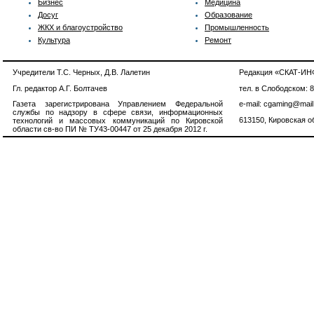
Бизнес
Медицина
Досуг
Образование
ЖКХ и благоустройство
Промышленность
Культура
Ремонт
Учредители Т.С. Черных, Д.В. Лалетин
Редакция «СКАТ-И
Гл. редактор А.Г. Болтачев
тел. в Слободском: 
Газета зарегистрирована Управлением Федеральной
e-mail: cgaming@mail
службы по надзору в сфере связи, информационных
613150, Кировская об
технологий и массовых коммуникаций по Кировской
области св-во ПИ № ТУ43-00447 от 25 декабря 2012 г.