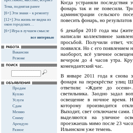
Когда устраняли последствия э
Тема, поднятая ранее
фонарь так и не повесили. Тр
[6+] Эти знаки – к ремонту
администрации сельского пос
[12+] Эта жизнь не видна из
повесить фонарь, но результатов
окон городских…
6 декабря 2010 года мы (жит
[6+] Игра в лучшем смысле
написали коллективное заявле
все интервью
просьбой. Получили ответ, чт
РАБОТА
появился. Но с его появлением н
Вакансии
наоборот, всё уличное освещен
Резюме
вечером до 4 часов утра. Кру
комендантский час.
ПОИСК
В январе 2011 года я снова з
фонаря на перекрёстке улиц Ш
ОБЪЯВЛЕНИЯ
ответили: «Ждите до осени»
Продам
светильника. Заодно задал во
Куплю
освещение в ночное время. Ни
Услуги
которому производится откл
Сдам
Выходит, свет отключаем сами. 
Меняю
выделяются на уличное осв
Сниму
проезжаешь мимо после 23 часов
Арендую
Ильинском уже темень.
Разное