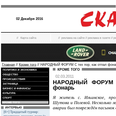
02 Декабря 2016
//
Карта сайта
//
реклама на сайте
//
реклама в газете
//
р
Главная
//
Кроме того
// НАРОДНЫЙ ФОРУМ С тех пор, как отпал фона
КРОМЕ ТОГО
ПОЛИТИКА И ЭКОНОМИКА
ОБЩЕСТВО
02.03.2011
ПРОИСШЕСТВИЯ
НАРОДНЫЙ ФОРУМ С 
ЗАГРАНИЦА
фонарь
БИЗНЕС И ФИНАНСЫ
КУЛЬТУРА
Я житель с. Ильинское, про
СПОРТ
Шутова и Полевой. Несколько л
КРОМЕ ТОГО
аварии был повреждён пасынок 
ИНТЕРВЬЮ
[6+] Тридцатый турнир:
престижно, массово, всерьёз