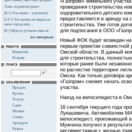
«Газпром» земельного участка
проведения строительства нов
Тема, поднятая ранее
оздоровительного детского ко
[6+] Эти знаки – к ремонту
предоставляется в аренду на с
[12+] Эта жизнь не видна из
строительства. Уже готов дог
окон городских…
для подписания в ООО «Газпр
[6+] Игра в лучшем смысле
все интервью
Новый ФОК будет возведен на 
первым проектом совместной 
РАБОТА
Омской области. В данный мо
Вакансии
для строительства, полностью
Резюме
которые ранее были незаконно
ПОИСК
по расчистке территории легл
Омска. Как только договора а
«Газпром» сможет начать осво
ОБЪЯВЛЕНИЯ
участка.
Продам
Куплю
Наезд на велосипедиста в Ом
Услуги
Сдам
16 сентября текущего года пр
Меняю
Лукашевича. Автомобилем М
Сниму
велосипедист, проезжающий в
Арендую
Мужчина получил в результат
Разное
несовместимые с жизнью трав