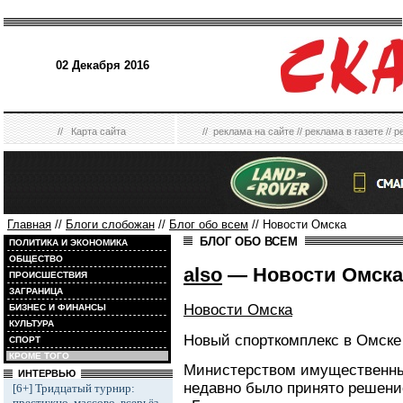
02 Декабря 2016
//
Карта сайта
//
реклама на сайте
//
реклама в газете
//
р
Главная
//
Блоги слобожан
//
Блог обо всем
// Новости Омска
БЛОГ ОБО ВСЕМ
ПОЛИТИКА И ЭКОНОМИКА
ОБЩЕСТВО
also
— Новости Омска
ПРОИСШЕСТВИЯ
ЗАГРАНИЦА
Новости Омска
БИЗНЕС И ФИНАНСЫ
КУЛЬТУРА
Новый спорткомплекс в Омске
СПОРТ
КРОМЕ ТОГО
Министерством имущественны
ИНТЕРВЬЮ
недавно было принято решени
[6+] Тридцатый турнир:
престижно, массово, всерьёз