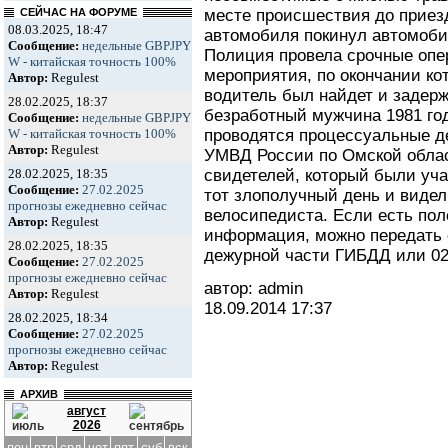
месте происшествия до приез
СЕЙЧАС НА ФОРУМЕ
08.03.2025, 18:47
автомобиля покинул автомобил
Сообщение:
недельные GBPJPY
Полиция провела срочные опе
W - китайская точность 100%
мероприятия, по окончании ко
Автор:
Regulest
водитель был найдет и задерж
28.02.2025, 18:37
безработный мужчина 1981 го
Сообщение:
недельные GBPJPY
проводятся процессуальные д
W - китайская точность 100%
Автор:
Regulest
УМВД России по Омской облас
свидетелей, который были уч
28.02.2025, 18:35
Сообщение:
27.02.2025
тот злополучный день и видел
прогнозы ежедневно сейчас
велосипедиста. Если есть пол
Автор:
Regulest
информация, можно передать 
28.02.2025, 18:35
дежурной части ГИБДД или 02
Сообщение:
27.02.2025
прогнозы ежедневно сейчас
автор: admin
Автор:
Regulest
18.09.2014
17:37
28.02.2025, 18:34
Сообщение:
27.02.2025
прогнозы ежедневно сейчас
Автор:
Regulest
АРХИВ
август
2026
пон
втр
срд
чет
пят
суб
вск