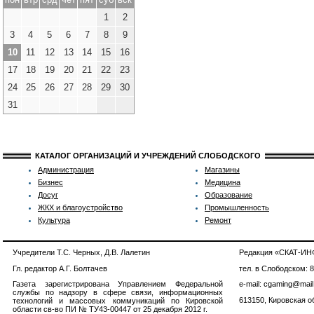
1
2
3
4
5
6
7
8
9
10
11
12
13
14
15
16
17
18
19
20
21
22
23
24
25
26
27
28
29
30
31
КАТАЛОГ ОРГАНИЗАЦИЙ И УЧРЕЖДЕНИЙ СЛОБОДСКОГО
Администрация
Магазины
Бизнес
Медицина
Досуг
Образование
ЖКХ и благоустройство
Промышленность
Культура
Ремонт
Учредители Т.С. Черных, Д.В. Лалетин
Редакция «СКАТ-И
Гл. редактор А.Г. Болтачев
тел. в Слободском: 
Газета зарегистрирована Управлением Федеральной
e-mail: cgaming@mail
службы по надзору в сфере связи, информационных
613150, Кировская об
технологий и массовых коммуникаций по Кировской
области св-во ПИ № ТУ43-00447 от 25 декабря 2012 г.