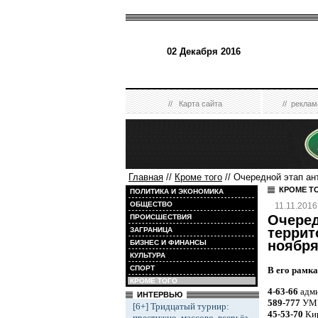
02 Декабря 2016
//
Карта сайта
//
реклам
Главная
//
Кроме того
// Очередной этап ан
КРОМЕ Т
ПОЛИТИКА И ЭКОНОМИКА
ОБЩЕСТВО
11.11.2016
Очере
ПРОИСШЕСТВИЯ
террит
ЗАГРАНИЦА
ноября
БИЗНЕС И ФИНАНСЫ
КУЛЬТУРА
СПОРТ
В его рамка
КРОМЕ ТОГО
4-63-66
адми
ИНТЕРВЬЮ
589-777
УМВ
[6+] Тридцатый турнир:
45-53-70
Кир
престижно, массово, всерьёз