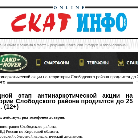
а на сайте
//
реклама в газете
//
редакция
//
вакансии
//
форум
//
блоги слобожан
тинаркотической акции на территории Слободского района продлится до 2
ОГО
дной этап антинаркотической акции на
ории Слободского района продлится до 25
. (12+)
х действует ряд телефонов доверия:
нистрация Слободского района,
Д России по Кировской области,
овский областной наркологический диспансер.