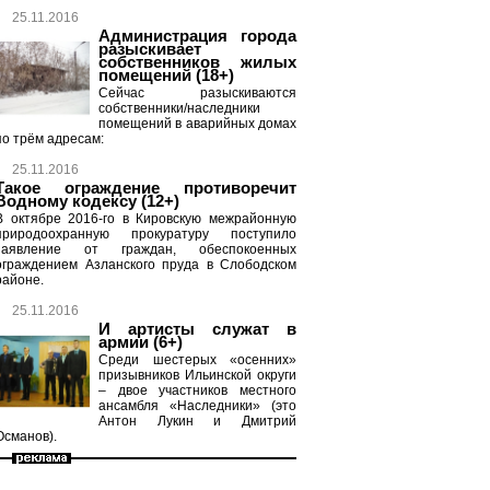
25.11.2016
Администрация города
разыскивает
собственников жилых
помещений (18+)
Сейчас разыскиваются
собственники/наследники
помещений в аварийных домах
по трём адресам:
25.11.2016
Такое ограждение противоречит
Водному кодексу (12+)
В октябре 2016-го в Кировскую межрайонную
природоохранную прокуратуру поступило
заявление от граждан, обеспокоенных
ограждением Азланского пруда в Слободском
районе.
25.11.2016
И артисты служат в
армии (6+)
Среди шестерых «осенних»
призывников Ильинской округи
– двое участников местного
ансамбля «Наследники» (это
Антон Лукин и Дмитрий
Османов).