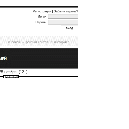
Регистрация
|
Забыли пароль?
Логин:
Пароль:
//
поиск
//
рейтинг сайтов
//
информер
5 ноября. (12+)