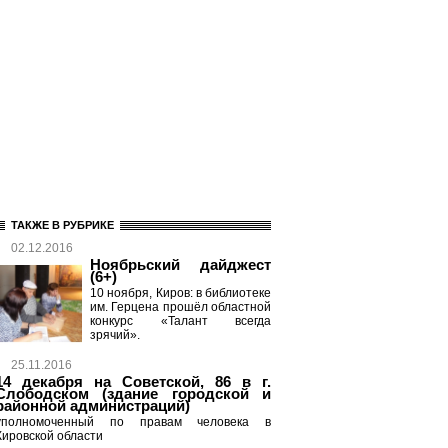
ТАКЖЕ В РУБРИКЕ
02.12.2016
Ноябрьский дайджест
(6+)
10 ноября, Киров: в библиотеке
им. Герцена прошёл областной
конкурс «Талант всегда
зрячий».
25.11.2016
14 декабря на Советской, 86 в г.
Слободском (здание городской и
районной администраций)
уполномоченный по правам человека в
Кировской области