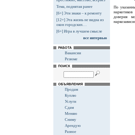
Тема, поднятая ранее
По указанн
наркотиков
[6+] Эти знаки – к ремонту
доверия м
[12+] Эта жизнь не видна из
наркозависи
окон городских…
[6+] Игра в лучшем смысле
все интервью
РАБОТА
Вакансии
Резюме
ПОИСК
ОБЪЯВЛЕНИЯ
Продам
Куплю
Услуги
Сдам
Меняю
Сниму
Арендую
Разное