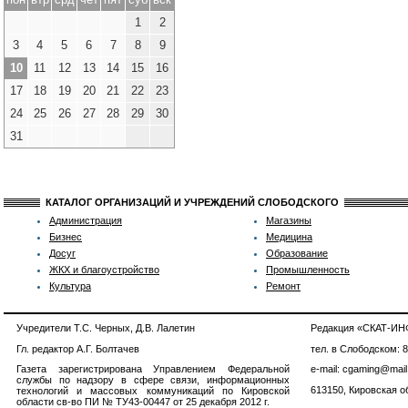
1
2
3
4
5
6
7
8
9
10
11
12
13
14
15
16
17
18
19
20
21
22
23
24
25
26
27
28
29
30
31
КАТАЛОГ ОРГАНИЗАЦИЙ И УЧРЕЖДЕНИЙ СЛОБОДСКОГО
Администрация
Магазины
Бизнес
Медицина
Досуг
Образование
ЖКХ и благоустройство
Промышленность
Культура
Ремонт
Учредители Т.С. Черных, Д.В. Лалетин
Редакция «СКАТ-И
Гл. редактор А.Г. Болтачев
тел. в Слободском: 
Газета зарегистрирована Управлением Федеральной
e-mail: cgaming@mail
службы по надзору в сфере связи, информационных
613150, Кировская об
технологий и массовых коммуникаций по Кировской
области св-во ПИ № ТУ43-00447 от 25 декабря 2012 г.