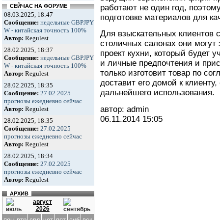
работают не один год, поэтом
СЕЙЧАС НА ФОРУМЕ
08.03.2025, 18:47
подготовке материалов для ка
Сообщение:
недельные GBPJPY
W - китайская точность 100%
Для взыскательных клиентов 
Автор:
Regulest
столичных салонах они могут
28.02.2025, 18:37
проект кухни, который будет 
Сообщение:
недельные GBPJPY
и личные предпочтения и прис
W - китайская точность 100%
только изготовит товар по сог
Автор:
Regulest
доставит его домой к клиенту,
28.02.2025, 18:35
дальнейшего использования.
Сообщение:
27.02.2025
прогнозы ежедневно сейчас
автор: admin
Автор:
Regulest
06.11.2014
15:05
28.02.2025, 18:35
Сообщение:
27.02.2025
прогнозы ежедневно сейчас
Автор:
Regulest
28.02.2025, 18:34
Сообщение:
27.02.2025
прогнозы ежедневно сейчас
Автор:
Regulest
АРХИВ
август
2026
пон
втр
срд
чет
пят
суб
вск