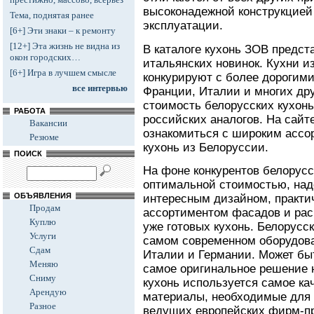
высоконадежной конструкцией
Тема, поднятая ранее
эксплуатации.
[6+] Эти знаки – к ремонту
[12+] Эта жизнь не видна из
В каталоге кухонь ЗОВ предс
окон городских…
итальянских новинок. Кухни и
[6+] Игра в лучшем смысле
конкурируют с более дорогими
все интервью
Франции, Италии и многих дру
стоимость белорусских кухон
РАБОТА
российских аналогов. На сайт
Вакансии
ознакомиться с широким ассо
Резюме
кухонь из Белоруссии.
ПОИСК
На фоне конкурентов белорус
оптимальной стоимостью, на
ОБЪЯВЛЕНИЯ
интересным дизайном, практи
Продам
ассортиментом фасадов и рас
Куплю
уже готовых кухонь. Белорусс
Услуги
самом современном оборудова
Сдам
Италии и Германии. Может бы
Меняю
самое оригинальное решение н
Сниму
кухонь используется самое ка
Арендую
материалы, необходимые для 
Разное
ведущих европейских фирм-п