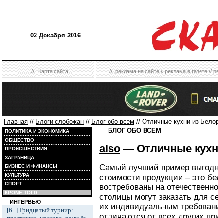
02 Декабря 2016
//
Карта сайта
//
реклама на сайте
//
реклама в газете
//
р
Главная
//
Блоги слобожан
//
Блог обо всем
// Отличные кухни из Бело
БЛОГ ОБО ВСЕМ
ПОЛИТИКА И ЭКОНОМИКА
ОБЩЕСТВО
also
— Отличные кухн
ПРОИСШЕСТВИЯ
ЗАГРАНИЦА
Самый лучший пример выгодно
БИЗНЕС И ФИНАНСЫ
КУЛЬТУРА
стоимости продукции – это бе
СПОРТ
востребованы на отечественно
КРОМЕ ТОГО
столицы могут заказать для 
ИНТЕРВЬЮ
их индивидуальным требован
[6+] Тридцатый турнир:
отличаются от всех других п
престижно, массово, всерьёз