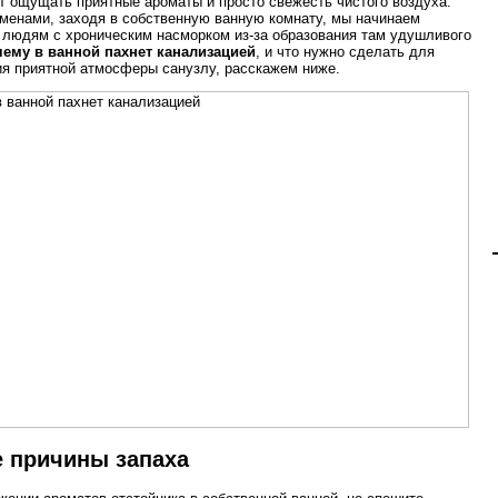
 ощущать приятные ароматы и просто свежесть чистого воздуха.
менами, заходя в собственную ванную комнату, мы начинаем
 людям с хроническим насморком из-за образования там удушливого
ему в ванной пахнет
канализацией
, и что нужно сделать для
я приятной атмосферы санузлу, расскажем ниже.
 причины запаха