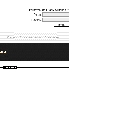
Регистрация
|
Забыли пароль?
Логин:
Пароль:
//
поиск
//
рейтинг сайтов
//
информер