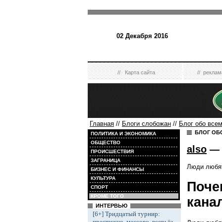
02 Декабря 2016
//
Карта сайта
//
реклам
Главная
//
Блоги слобожан
//
Блог обо все
БЛОГ ОБ
ПОЛИТИКА И ЭКОНОМИКА
ОБЩЕСТВО
also
— 
ПРОИСШЕСТВИЯ
ЗАГРАНИЦА
Люди любят
БИЗНЕС И ФИНАНСЫ
КУЛЬТУРА
Поче
СПОРТ
КРОМЕ ТОГО
кана
ИНТЕРВЬЮ
[6+] Тридцатый турнир:
престижно, массово, всерьёз