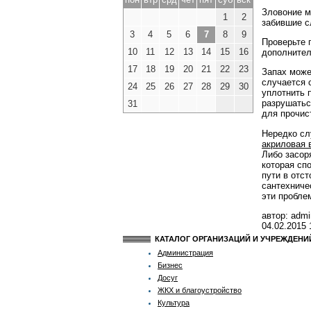
Зловоние м
1
2
забившие с
3
4
5
6
7
8
9
Проверьте 
10
11
12
13
14
15
16
дополнител
17
18
19
20
21
22
23
Запах може
случается 
24
25
26
27
28
29
30
уплотнить 
разрушатьс
31
для прочис
Нередко сл
акриловая 
Либо засор
которая сп
пути в отс
сантехниче
эти пробле
автор: admi
04.02.2015
КАТАЛОГ ОРГАНИЗАЦИЙ И УЧРЕЖДЕН
Администрация
Бизнес
Досуг
ЖКХ и благоустройство
Культура