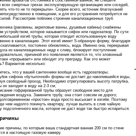
жении ароматов отстойника в собственной ванной, не спешите
о всех смертных грехах эксплуатирующую организацию или соседей,
ять что-то не то перекрыли». Скорее всего, источник благоуханий
непосредственно в помещении, и для его устранения потребуется не
усилий. Рассмотрим поближе строение канализационных труб.
ехника (раковины, акриловые ванны, душевые кабины) снабжены
м устройством, которое называется сифон или гидрозатвор. По сути
 небольшой изгиб трубы, которая отводит использованную воду
венно в канализацию. Этот изгиб имеет S-образную форму, благодаря
 скапливается, постоянно обновляясь, вода. Именно она, перекрывая
духа из канализационных недр к сливу, блокирует поступление
едовательно, причиной его появления является то, что зловонный
-таки «прорывает» или обходит эту преграду. Как это может
ь? Вариантов несколько:
итесь, что у вашей сантехники вообще есть гидрозатворы;
убок сифона «бутылочной» формы не достает до накопившейся воды,
зуя свободный проход. Необходимо отрегулировать высоту патрубка,
ы он заходил в воду на 2-3 см;
исание гофрированной трубы образует свободное место для
ождения воздуха. Замените трубу, она стоит совсем не дорого;
долговременном «простое» вода просто высыхает в изгибе. Поэтому
де чем надолго покинуть квартиру, лучше вылить в слив чайную
у подсолнечного масла, которое не даст воде так быстро испариться.
причины
гие причины, по которым ваша стандартная ванная 200 см по стене
ся в настоящую газовую камеру.