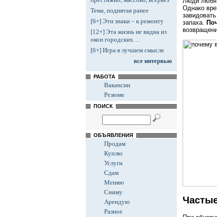
Люди любят
Однако вре
Тема, поднятая ранее
завидовать
[6+] Эти знаки – к ремонту
запаха.
Поч
возвращени
[12+] Эта жизнь не видна из
окон городских…
[6+] Игра в лучшем смысле
все интервью
РАБОТА
Вакансии
Резюме
ПОИСК
ОБЪЯВЛЕНИЯ
Продам
Куплю
Услуги
Сдам
Меняю
Сниму
Частые
Арендую
Разное