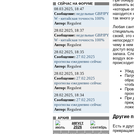
При обнару
СЕЙЧАС НА ФОРУМЕ
обвинять в
08.03.2025, 18:47
«которые оп
Сообщение:
недельные GBPJPY
находится 
так много 
W - китайская точность 100%
Автор:
Regulest
Любая сант
28.02.2025, 18:37
специальны
Сообщение:
недельные GBPJPY
своей, это
W - китайская точность 100%
непосредст
чему в нем
Автор:
Regulest
доступ воз
28.02.2025, 18:35
запаха. Сл
Сообщение:
27.02.2025
воздух все
прогнозы ежедневно сейчас
происходит
Автор:
Regulest
Убед
28.02.2025, 18:35
Патр
Сообщение:
27.02.2025
обра
прогнозы ежедневно сейчас
чтоб
Автор:
Regulest
Пров
прох
28.02.2025, 18:34
При 
Сообщение:
27.02.2025
преж
прогнозы ежедневно сейчас
ложк
Автор:
Regulest
Другие 
АРХИВ
август
Есть и дру
2026
превращает
пон
втр
срд
чет
пят
суб
вск