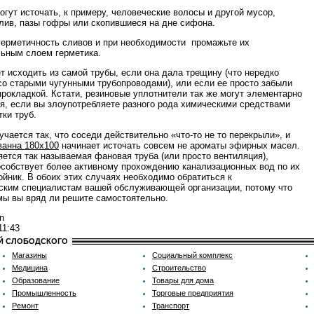
огут источать, к примеру, человеческие волосы и другой мусор,
лив, пазы гофры или скопившиеся на дне сифона.
герметичность сливов и при необходимости промажьте их
ьным слоем герметика.
т исходить из самой трубы, если она дала трещину (что нередко
со старыми чугунными трубопроводами), или если ее просто забыли
прокладкой. Кстати, резиновые уплотнители так же могут элементарно
я, если вы злоупотребляете разного рода химическими средствами
тки труб.
учается так, что соседи действительно «что-то не то перекрыли», и
ванна 180х100
начинает источать совсем не ароматы эфирных масел.
яется так называемая фановая труба (или просто вентиляция),
особствует более активному прохождению канализационных вод по их
тойник. В обоих этих случаях необходимо обратиться к
ским специалистам вашей обслуживающей организации, потому что
мы вы вряд ли решите самостоятельно.
n
11:43
ИЙ СЛОБОДСКОГО
Магазины
Социальный комплекс
Медицина
Строительство
Образование
Товары для дома
Промышленность
Торговые предприятия
Ремонт
Транспорт