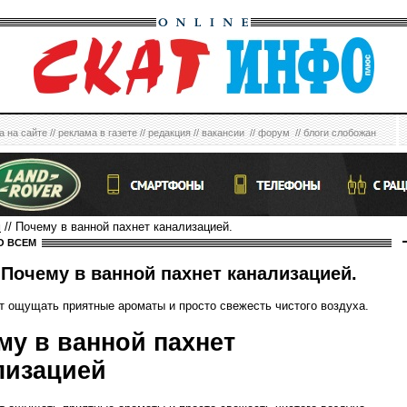
а на сайте
//
реклама в газете
//
редакция
//
вакансии
//
форум
//
блоги слобожан
м
// Почему в ванной пахнет канализацией.
О ВСЕМ
Почему в ванной пахнет канализацией.
 ощущать приятные ароматы и просто свежесть чистого воздуха.
му в ванной пахнет
лизацией