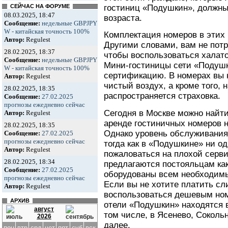
гостиниц «Подушкин», должны
СЕЙЧАС НА ФОРУМЕ
08.03.2025, 18:47
возраста.
Сообщение:
недельные GBPJPY
W - китайская точность 100%
Комплектация номеров в этих 
Автор:
Regulest
Другими словами, вам не потр
28.02.2025, 18:37
чтобы воспользоваться халат
Сообщение:
недельные GBPJPY
Мини-гостиницы сети «Подуш
W - китайская точность 100%
сертификацию. В номерах вы 
Автор:
Regulest
чистый воздух, а кроме того, н
28.02.2025, 18:35
распространяется страховка.
Сообщение:
27.02.2025
прогнозы ежедневно сейчас
Сегодня в Москве можно найт
Автор:
Regulest
аренде гостиничных номеров н
28.02.2025, 18:35
Однако уровень обслуживания
Сообщение:
27.02.2025
прогнозы ежедневно сейчас
тогда как в «Подушкине» ни о
Автор:
Regulest
пожаловаться на плохой серви
28.02.2025, 18:34
предлагаются постояльцам как 
Сообщение:
27.02.2025
оборудованы всем необходимы
прогнозы ежедневно сейчас
Если вы не хотите платить сл
Автор:
Regulest
воспользоваться дешевым ном
АРХИВ
отели «Подушкин» находятся в
август
том числе, в Ясенево, Сокольн
2026
далее.
пон
втр
срд
чет
пят
суб
вск