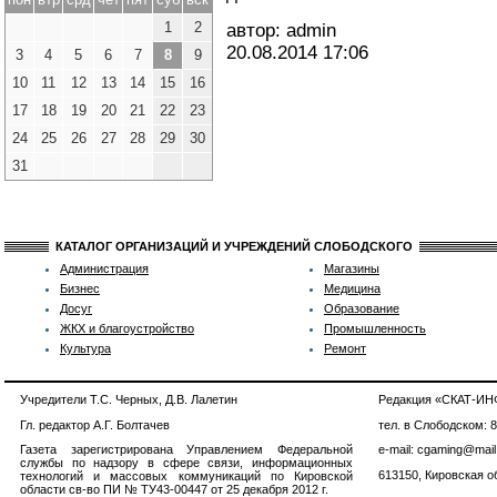
1
2
автор: admin
20.08.2014
17:06
3
4
5
6
7
8
9
10
11
12
13
14
15
16
17
18
19
20
21
22
23
24
25
26
27
28
29
30
31
КАТАЛОГ ОРГАНИЗАЦИЙ И УЧРЕЖДЕНИЙ СЛОБОДСКОГО
Администрация
Магазины
Бизнес
Медицина
Досуг
Образование
ЖКХ и благоустройство
Промышленность
Культура
Ремонт
Учредители Т.С. Черных, Д.В. Лалетин
Редакция «СКАТ-И
Гл. редактор А.Г. Болтачев
тел. в Слободском: 
Газета зарегистрирована Управлением Федеральной
e-mail: cgaming@mail
службы по надзору в сфере связи, информационных
613150, Кировская об
технологий и массовых коммуникаций по Кировской
области св-во ПИ № ТУ43-00447 от 25 декабря 2012 г.