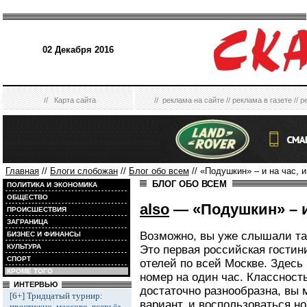
02 Декабря 2016
//
Карта сайта
//
реклама на сайте
//
реклама в газете
//
р
Главная
//
Блоги слобожан
//
Блог обо всем
// «Подушкин» – и на час, и
БЛОГ ОБО ВСЕМ
ПОЛИТИКА И ЭКОНОМИКА
ОБЩЕСТВО
also
— «Подушкин» – и 
ПРОИСШЕСТВИЯ
ЗАГРАНИЦА
Возможно, вы уже слышали та
БИЗНЕС И ФИНАНСЫ
КУЛЬТУРА
Это первая российская гостин
СПОРТ
отелей по всей Москве. Здесь
КРОМЕ ТОГО
номер на один час. Классност
ИНТЕРВЬЮ
достаточно разнообразна, вы
[6+] Тридцатый турнир:
вариант, и воспользоваться н
престижно, массово, всерьёз