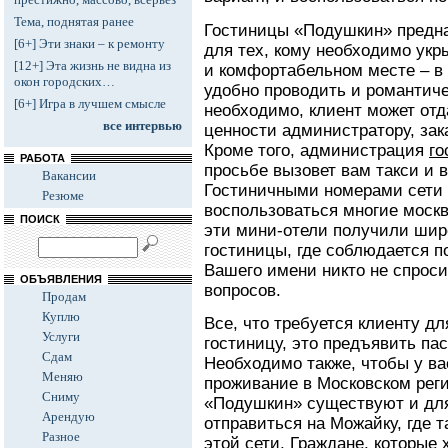
Тема, поднятая ранее
Гостиницы «Подушкин» предна
[6+] Эти знаки – к ремонту
для тех, кому необходимо укр
[12+] Эта жизнь не видна из
и комфортабельном месте – в 
окон городских…
удобно проводить и романтиче
[6+] Игра в лучшем смысле
необходимо, клиент может отд
все интервью
ценности администратору, зак
Кроме того, администрация
го
РАБОТА
просьбе вызовет вам такси и 
Вакансии
Гостиничными номерами сети
Резюме
воспользоваться многие москв
ПОИСК
эти мини-отели получили шир
гостиницы, где соблюдается 
Вашего имени никто не спрос
ОБЪЯВЛЕНИЯ
вопросов.
Продам
Куплю
Все, что требуется клиенту дл
Услуги
гостиницу, это предъявить па
Сдам
Необходимо также, чтобы у ва
Меняю
проживание в Московском рег
Сниму
«Подушкин» существуют и для
Арендую
отправиться на Можайку, где 
Разное
этой сети. Граждане, которые