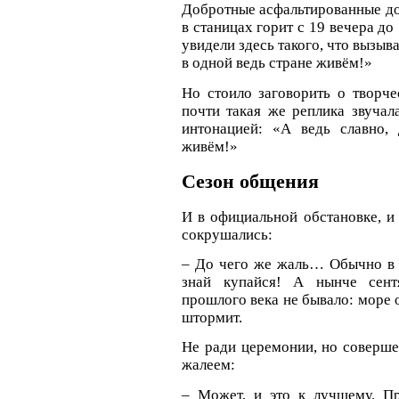
Добротные асфальтированные до
в станицах горит с 19 вечера д
увидели здесь такого, что вызыв
в одной ведь стране живём!»
Но стоило заговорить о творче
почти такая же реплика звучал
интонацией: «А ведь славно,
живём!»
Сезон общения
И в официальной обстановке, и
сокрушались:
– До чего же жаль… Обычно в э
знай купайся! А нынче сент
прошлого века не бывало: море о
штормит.
Не ради церемонии, но соверше
жалеем:
– Может, и это к лучшему. Пр