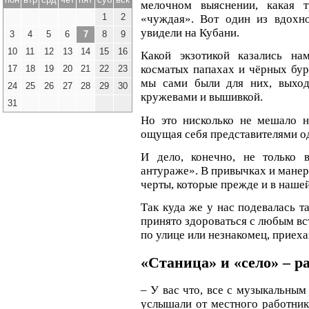
мелочном выяснении, какая 
1
2
«чуждая». Вот один из вдохн
увидели на Кубани.
3
4
5
6
7
8
9
10
11
12
13
14
15
16
Какой экзотикой казались на
косматых папахах и чёрных бурк
17
18
19
20
21
22
23
мы сами были для них, выход
24
25
26
27
28
29
30
кружевами и вышивкой.
31
Но это нисколько не мешало н
ощущая себя представителями од
И дело, конечно, не только
антураже». В привычках и манер
черты, которые прежде и в наш
Так куда же у нас подевалась та
принято здороваться с любым вс
по улице или незнакомец, приех
«Станица» и «село» – р
– У вас что, все с музыкальным
услышали от местного работник