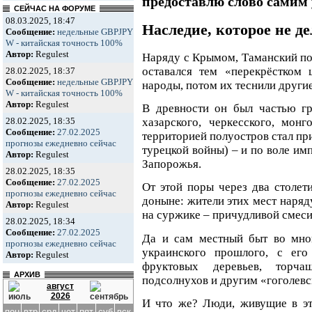
предоставлю слово самим 
СЕЙЧАС НА ФОРУМЕ
08.03.2025, 18:47
Наследие, которое не д
Сообщение:
недельные GBPJPY
W - китайская точность 100%
Автор:
Regulest
Наряду с Крымом, Таманский по
оставался тем «перекрёстком 
28.02.2025, 18:37
Сообщение:
недельные GBPJPY
народы, потом их теснили другие
W - китайская точность 100%
Автор:
Regulest
В древности он был частью гр
28.02.2025, 18:35
хазарского, черкесского, монг
Сообщение:
27.02.2025
территорией полуостров стал при
прогнозы ежедневно сейчас
турецкой войны) – и по воле им
Автор:
Regulest
Запорожья.
28.02.2025, 18:35
Сообщение:
27.02.2025
От этой поры через два столети
прогнозы ежедневно сейчас
доныне: жители этих мест наряд
Автор:
Regulest
на суржике – причудливой смеси
28.02.2025, 18:34
Сообщение:
27.02.2025
Да и сам местный быт во мно
прогнозы ежедневно сейчас
украинского прошлого, с его
Автор:
Regulest
фруктовых деревьев, торча
АРХИВ
подсолнухов и другим «гоголев
август
2026
И что же? Люди, живущие в это
пон
втр
срд
чет
пят
суб
вск