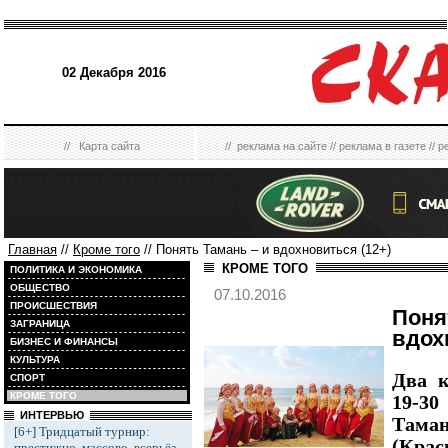
02 Декабря 2016
//
Карта сайта
//
реклама на сайте
//
реклама в газете
//
р
Главная
//
Кроме того
// Понять Тамань – и вдохновиться (12+)
КРОМЕ ТОГО
ПОЛИТИКА И ЭКОНОМИКА
ОБЩЕСТВО
07.10.2016
ПРОИСШЕСТВИЯ
Пон
ЗАГРАНИЦА
вдох
БИЗНЕС И ФИНАНСЫ
КУЛЬТУРА
Два к
СПОРТ
КРОМЕ ТОГО
19-3
ИНТЕРВЬЮ
Там
[6+] Тридцатый турнир:
(Кра
престижно, массово, всерьёз