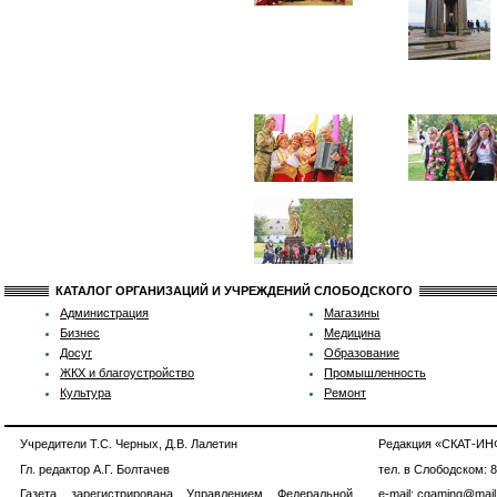
КАТАЛОГ ОРГАНИЗАЦИЙ И УЧРЕЖДЕНИЙ СЛОБОДСКОГО
Администрация
Магазины
Бизнес
Медицина
Досуг
Образование
ЖКХ и благоустройство
Промышленность
Культура
Ремонт
Учредители Т.С. Черных, Д.В. Лалетин
Редакция «СКАТ-И
Гл. редактор А.Г. Болтачев
тел. в Слободском: 
Газета зарегистрирована Управлением Федеральной
e-mail: cgaming@mail