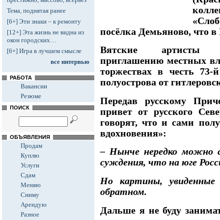
колл
Тема, поднятая ранее
«Сло
[6+] Эти знаки – к ремонту
посёлка Демьяново, что в
[12+] Эта жизнь не видна из
окон городских…
Вятские артисты
[6+] Игра в лучшем смысле
приглашению местных вл
все интервью
торжествах в честь 73-
РАБОТА
полуострова от гитлеровс
Вакансии
Резюме
Передав русскому Прич
ПОИСК
привет от русского Сев
говорят, что и сами пол
вдохновения»:
ОБЪЯВЛЕНИЯ
Продам
– Нынче нередко можно 
Куплю
суждения, что на юге Росси
Услуги
Сдам
Но картины, увиденные
Меняю
обратном.
Сниму
Арендую
Дальше я не буду занима
Разное