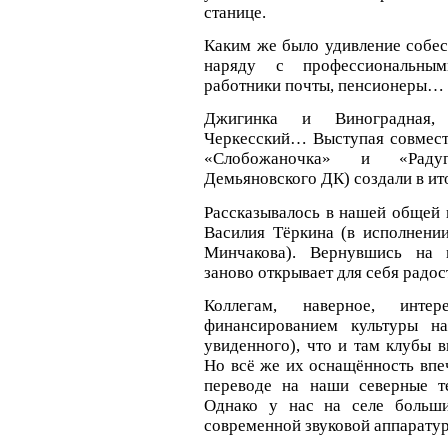
станице.
Каким же было удивление собесе
наряду с профессиональны
работники почты, пенсионеры…
Джигинка и Виноградная,
Черкесский… Выступая совместн
«Слобожаночка» и «Радуг
Демьяновского ДК) создали в ит
Рассказывалось в нашей общей 
Василия Тёркина (в исполнени
Минчакова). Вернувшись на 
заново открывает для себя радо
Коллегам, наверное, инт
финансированием культуры н
увиденного), что и там клубы 
Но всё же их оснащённость впеч
переводе на наши северные т
Однако у нас на селе больши
современной звуковой аппаратур