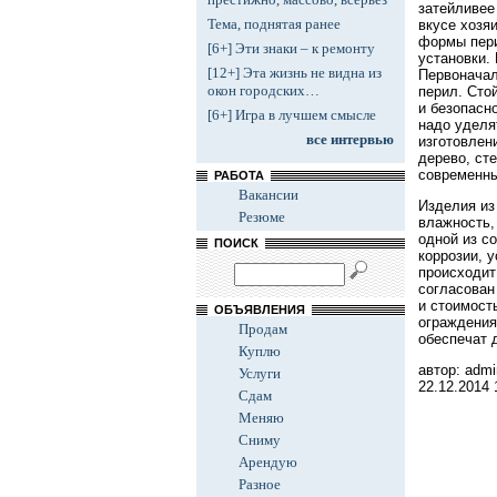
затейливее
Тема, поднятая ранее
вкусе хозя
формы пери
[6+] Эти знаки – к ремонту
установки.
[12+] Эта жизнь не видна из
Первоначал
окон городских…
перил. Сто
и безопасн
[6+] Игра в лучшем смысле
надо уделя
все интервью
изготовлен
дерево, ст
современны
РАБОТА
Вакансии
Изделия из
Резюме
влажность,
одной из с
ПОИСК
коррозии, 
происходит
согласован
и стоимост
ОБЪЯВЛЕНИЯ
ограждения
Продам
обеспечат 
Куплю
автор: admi
Услуги
22.12.2014
Сдам
Меняю
Сниму
Арендую
Разное