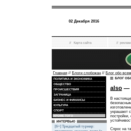
02 Декабря 2016
//
Карта сайта
//
реклам
Главная
//
Блоги слобожан
//
Блог обо все
БЛОГ ОБ
ПОЛИТИКА И ЭКОНОМИКА
ОБЩЕСТВО
also
— 
ПРОИСШЕСТВИЯ
ЗАГРАНИЦА
В настояще
БИЗНЕС И ФИНАНСЫ
безопасным
КУЛЬТУРА
изготовлен
СПОРТ
украшают с
постройки,
КРОМЕ ТОГО
устойчивос
ИНТЕРВЬЮ
[6+] Тридцатый турнир:
Спрос на т
престижно, массово, всерьёз