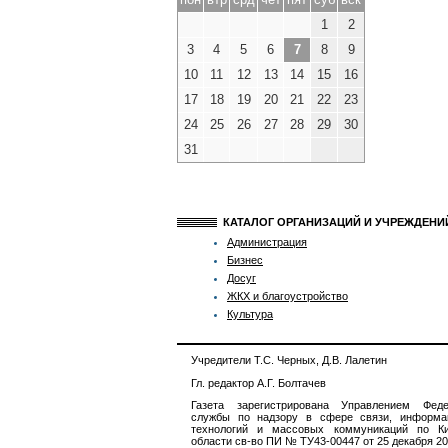
1
2
3
4
5
6
7
8
9
10
11
12
13
14
15
16
17
18
19
20
21
22
23
24
25
26
27
28
29
30
31
КАТАЛОГ ОРГАНИЗАЦИЙ И УЧРЕЖДЕН
Администрация
Бизнес
Досуг
ЖКХ и благоустройство
Культура
Учредители Т.С. Черных, Д.В. Лалетин
Гл. редактор А.Г. Болтачев
Газета зарегистрирована Управлением Феде
службы по надзору в сфере связи, информа
технологий и массовых коммуникаций по Ки
области св-во ПИ № ТУ43-00447 от 25 декабря 201