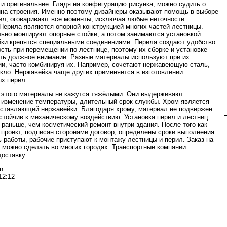
 и оригинальнее. Глядя на конфигурацию рисунка, можно судить о
ина строения. Именно поэтому дизайнеры оказывают помощь в выборе
л, оговаривают все моменты, исключая любые неточности
 Перила являются опорной конструкцией многих частей лестницы.
ьно монтируют опорные стойки, а потом занимаются установкой
йки крепятся специальными соединениями. Перила создают удобство
ость при перемещении по лестнице, поэтому их сборке и установке
ть должное внимание. Разные материалы используют при их
ии, часто комбинируя их. Например, сочетают нержавеющую сталь,
екло. Нержавейка чаще других применяется в изготовлении
х перил.
 этого материалы не кажутся тяжёлыми. Они выдерживают
 изменение температуры, длительный срок службы. Хром является
оставляющей нержавейки. Благодаря хрому, материал не подвержен
устойчив к механическому воздействию. Установка перил и лестниц
 раньше, чем косметический ремонт внутри здания. После того как
 проект, подписан сторонами договор, определены сроки выполнения
ь работы, рабочие приступают к монтажу лестницы и перил. Заказ на
 можно сделать во многих городах. Транспортные компании
доставку.
n
12:12