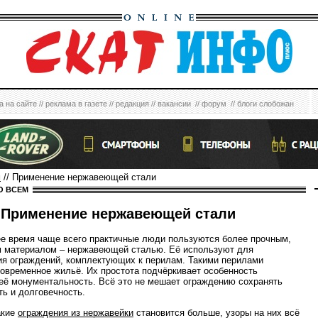
а на сайте
//
реклама в газете
//
редакция
//
вакансии
//
форум
//
блоги слобожан
м
// Применение нержавеющей стали
О ВСЕМ
Применение нержавеющей стали
е время чаще всего практичные люди пользуются более прочным,
 материалом – нержавеющей сталью. Её используют для
ия ограждений, комплектующих к перилам. Такими перилами
овременное жильё. Их простота подчёркивает особенность
 её монументальность. Всё это не мешает ограждению сохранять
ть и долговечность.
акие
ограждения из нержавейки
становится больше, узоры на них всё