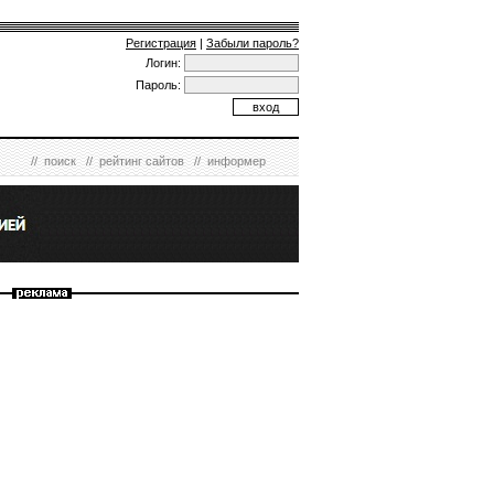
Регистрация
|
Забыли пароль?
Логин:
Пароль:
//
поиск
//
рейтинг сайтов
//
информер