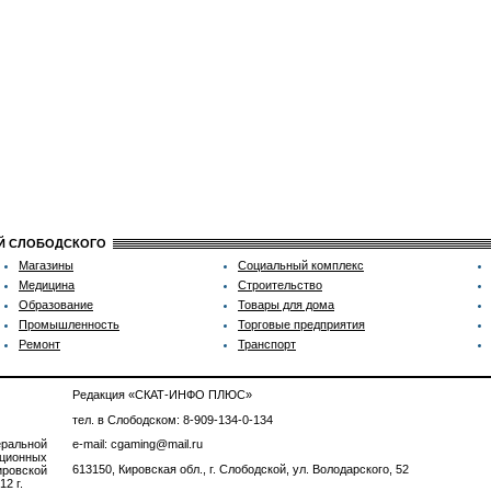
ИЙ СЛОБОДСКОГО
Магазины
Социальный комплекс
Медицина
Строительство
Образование
Товары для дома
Промышленность
Торговые предприятия
Ремонт
Транспорт
Редакция «СКАТ-ИНФО ПЛЮС»
тел. в Слободском: 8-909-134-0-134
ральной
e-mail: cgaming@mail.ru
ционных
613150, Кировская обл., г. Слободской, ул. Володарского, 52
ровской
2 г.