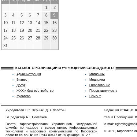
1
2
3
4
5
6
7
8
9
10
11
12
13
14
15
16
17
18
19
20
21
22
23
24
25
26
27
28
29
30
31
КАТАЛОГ ОРГАНИЗАЦИЙ И УЧРЕЖДЕНИЙ СЛОБОДСКОГО
Администрация
Магазины
Бизнес
Медицина
Досуг
Образование
ЖКХ и благоустройство
Промышленность
Культура
Ремонт
Учредители Т.С. Черных, Д.В. Лалетин
Редакция «СКАТ-И
Гл. редактор А.Г. Болтачев
тел. в Слободском: 
Газета зарегистрирована Управлением Федеральной
e-mail: cgaming@mail
службы по надзору в сфере связи, информационных
613150, Кировская об
технологий и массовых коммуникаций по Кировской
области св-во ПИ № ТУ43-00447 от 25 декабря 2012 г.