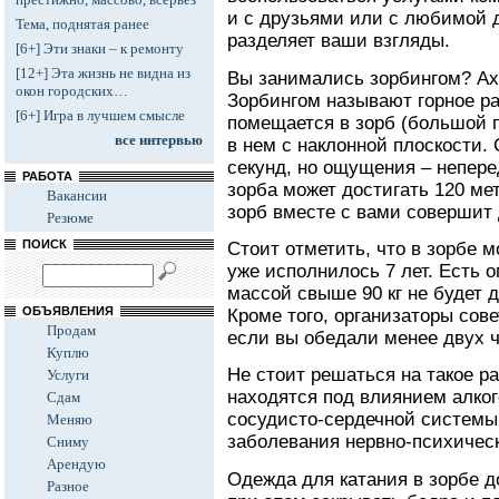
и с друзьями или с любимой д
Тема, поднятая ранее
разделяет ваши взгляды.
[6+] Эти знаки – к ремонту
[12+] Эта жизнь не видна из
Вы занимались зорбингом? Ах, 
окон городских…
Зорбингом называют горное ра
[6+] Игра в лучшем смысле
помещается в зорб (большой 
все интервью
в нем с наклонной плоскости. 
секунд, но ощущения – непер
РАБОТА
зорба может достигать 120 ме
Вакансии
зорб вместе с вами совершит 
Резюме
ПОИСК
Стоит отметить, что в зорбе м
уже исполнилось 7 лет. Есть о
массой свыше 90 кг не будет 
ОБЪЯВЛЕНИЯ
Кроме того, организаторы сов
Продам
если вы обедали менее двух ч
Куплю
Не стоит решаться на такое р
Услуги
находятся под влиянием алко
Сдам
сосудисто-сердечной системы
Меняю
заболевания нервно-психическ
Сниму
Арендую
Одежда для катания в зорбе д
Разное