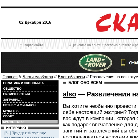
02 Декабря 2016
//
Карта сайта
//
реклама на сайте
//
реклама в газете
//
р
Главная
//
Блоги слобожан
//
Блог обо всем
// Развлечения на ваш вкус
БЛОГ ОБО ВСЕМ
ПОЛИТИКА И ЭКОНОМИКА
ОБЩЕСТВО
also
— Развлечения на
ПРОИСШЕСТВИЯ
ЗАГРАНИЦА
Вы хотите необычно провести 
БИЗНЕС И ФИНАНСЫ
КУЛЬТУРА
себе настоящий экстрим? Тогд
СПОРТ
вас ждут в компании, которая
КРОМЕ ТОГО
как подарок впечатление для 
ИНТЕРВЬЮ
занятий и развлечений вы обяз
[6+] Тридцатый турнир:
воспользоваться услугами ком
престижно, массово, всерьёз