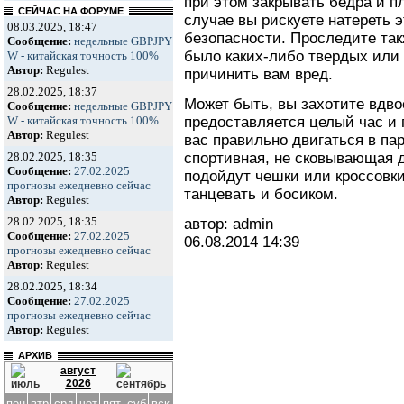
при этом закрывать бедра и п
СЕЙЧАС НА ФОРУМЕ
случае вы рискуете натереть 
08.03.2025, 18:47
безопасности. Проследите так
Сообщение:
недельные GBPJPY
было каких-либо твердых или
W - китайская точность 100%
Автор:
Regulest
причинить вам вред.
28.02.2025, 18:37
Может быть, вы захотите вдво
Сообщение:
недельные GBPJPY
предоставляется целый час и 
W - китайская точность 100%
Автор:
Regulest
вас правильно двигаться в па
спортивная, не сковывающая 
28.02.2025, 18:35
Сообщение:
27.02.2025
подойдут чешки или кроссовки
прогнозы ежедневно сейчас
танцевать и босиком.
Автор:
Regulest
28.02.2025, 18:35
автор: admin
Сообщение:
27.02.2025
06.08.2014
14:39
прогнозы ежедневно сейчас
Автор:
Regulest
28.02.2025, 18:34
Сообщение:
27.02.2025
прогнозы ежедневно сейчас
Автор:
Regulest
АРХИВ
август
2026
пон
втр
срд
чет
пят
суб
вск