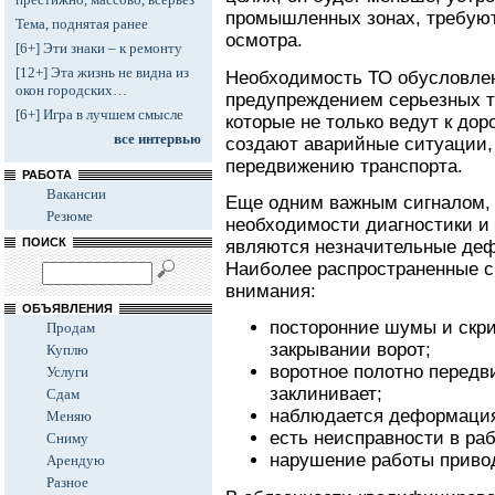
промышленных зонах, требуют
Тема, поднятая ранее
осмотра.
[6+] Эти знаки – к ремонту
[12+] Эта жизнь не видна из
Необходимость ТО обусловлен
окон городских…
предупреждением серьезных т
[6+] Игра в лучшем смысле
которые не только ведут к до
все интервью
создают аварийные ситуации,
передвижению транспорта.
РАБОТА
Вакансии
Еще одним важным сигналом, 
Резюме
необходимости диагностики и
ПОИСК
являются незначительные деф
Наиболее распространенные 
внимания:
ОБЪЯВЛЕНИЯ
посторонние шумы и скри
Продам
закрывании ворот;
Куплю
воротное полотно передв
Услуги
заклинивает;
Сдам
наблюдается деформаци
Меняю
есть неисправности в раб
Сниму
нарушение работы приво
Арендую
Разное