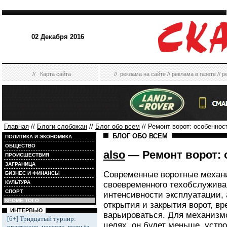
02 Декабря 2016
//
Карта сайта
//
реклама на сайте
//
реклама в газете
//
р
Главная
//
Блоги слобожан
//
Блог обо всем
// Ремонт ворот: особеннос
БЛОГ ОБО ВСЕМ
ПОЛИТИКА И ЭКОНОМИКА
ОБЩЕСТВО
also
— Ремонт ворот: 
ПРОИСШЕСТВИЯ
ЗАГРАНИЦА
Современные воротные механи
БИЗНЕС И ФИНАНСЫ
КУЛЬТУРА
своевременного техобслужива
СПОРТ
интенсивности эксплуатации, 
КРОМЕ ТОГО
открытия и закрытия ворот, в
ИНТЕРВЬЮ
варьироваться. Для механизм
[6+] Тридцатый турнир:
целях, он будет меньше, устр
престижно, массово, всерьёз