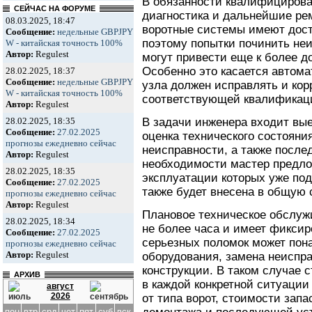
В обязанности квалифицирова
СЕЙЧАС НА ФОРУМЕ
диагностика и дальнейшие ре
08.03.2025, 18:47
воротные системы имеют дост
Сообщение:
недельные GBPJPY
поэтому попытки починить не
W - китайская точность 100%
Автор:
Regulest
могут привести еще к более д
Особенно это касается автома
28.02.2025, 18:37
Сообщение:
недельные GBPJPY
узла должен исправлять и кор
W - китайская точность 100%
соответствующей квалификац
Автор:
Regulest
В задачи инженера входит вые
28.02.2025, 18:35
Сообщение:
27.02.2025
оценка технического состояния
прогнозы ежедневно сейчас
неисправности, а также посл
Автор:
Regulest
необходимости мастер предло
28.02.2025, 18:35
эксплуатации которых уже под
Сообщение:
27.02.2025
также будет внесена в общую 
прогнозы ежедневно сейчас
Автор:
Regulest
Плановое техническое обслужи
28.02.2025, 18:34
не более часа и имеет фиксир
Сообщение:
27.02.2025
серьезных поломок может пон
прогнозы ежедневно сейчас
Автор:
Regulest
оборудования, замена неиспр
конструкции. В таком случае 
АРХИВ
в каждой конкретной ситуации
август
2026
от типа ворот, стоимости зап
пон
втр
срд
чет
пят
суб
вск