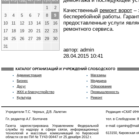
демонтажа и последующей уст
1
2
Качественный
ремонт ворот
– 
3
4
5
6
7
8
9
бесперебойной работы. Гаран
предоставленные услуги явл
10
11
12
13
14
15
16
ремонтного сервиса.
17
18
19
20
21
22
23
24
25
26
27
28
29
30
31
автор: admin
28.04.2015
10:41
КАТАЛОГ ОРГАНИЗАЦИЙ И УЧРЕЖДЕНИЙ СЛОБОДСКОГО
Администрация
Магазины
Бизнес
Медицина
Досуг
Образование
ЖКХ и благоустройство
Промышленность
Культура
Ремонт
Учредители Т.С. Черных, Д.В. Лалетин
Редакция «СКАТ-И
Гл. редактор А.Г. Болтачев
тел. в Слободском: 
Газета зарегистрирована Управлением Федеральной
e-mail: cgaming@mail
службы по надзору в сфере связи, информационных
613150, Кировская об
технологий и массовых коммуникаций по Кировской
области св-во ПИ № ТУ43-00447 от 25 декабря 2012 г.