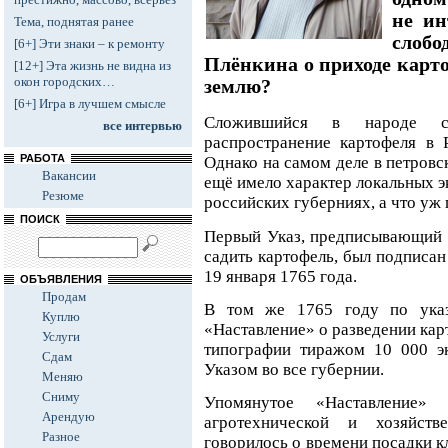
не ин
Тема, поднятая ранее
слоб
[6+] Эти знаки – к ремонту
Плёнкина о приходе карт
[12+] Эта жизнь не видна из
окон городских…
землю?
[6+] Игра в лучшем смысле
Сложившийся в народе ст
все интервью
распространение картофеля в 
РАБОТА
Однако на самом деле в петров
Вакансии
ещё имело характер локальных э
Резюме
российских губерниях, а что уж 
ПОИСК
Первый Указ, предписывающий 
садить картофель, был подписа
19 января 1765 года.
ОБЪЯВЛЕНИЯ
Продам
В том же 1765 году по указ
Куплю
«Наставление» о разведении карт
Услуги
типографии тиражом 10 000 эк
Сдам
Указом во все губернии.
Меняю
Сниму
Упомянутое «Наставление» 
Арендую
агротехнической и хозяйств
Разное
говорилось о времени посадки к