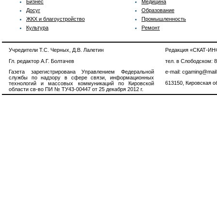
Бизнес
Медицина
Досуг
Образование
ЖКХ и благоустройство
Промышленность
Культура
Ремонт
Учредители Т.С. Черных, Д.В. Лалетин
Редакция «СКАТ-И
Гл. редактор А.Г. Болтачев
тел. в Слободском: 
Газета зарегистрирована Управлением Федеральной
e-mail: cgaming@mail
службы по надзору в сфере связи, информационных
613150, Кировская об
технологий и массовых коммуникаций по Кировской
области св-во ПИ № ТУ43-00447 от 25 декабря 2012 г.