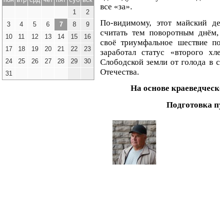
все «за».
1
2
По-видимому, этот майский де
3
4
5
6
7
8
9
считать тем поворотным днём,
10
11
12
13
14
15
16
своё триумфальное шествие п
17
18
19
20
21
22
23
заработал статус «второго хл
24
25
26
27
28
29
30
Слободской земли от голода в 
Отечества.
31
На основе краеведческ
Подготовка 