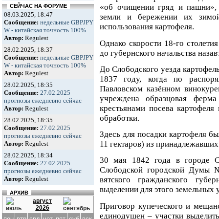
«об очищении гряд и пашни»,
СЕЙЧАС НА ФОРУМЕ
08.03.2025, 18:47
земли и бережении их зимо
Сообщение:
недельные GBPJPY
использования картофеля.
W - китайская точность 100%
Автор:
Regulest
Однако скорости 18-го столетия
28.02.2025, 18:37
до губернского начальства назав
Сообщение:
недельные GBPJPY
W - китайская точность 100%
До Слободского уезда картофел
Автор:
Regulest
1837 году, когда по распор
28.02.2025, 18:35
Павловском казённом винокуре
Сообщение:
27.02.2025
учреждена образцовая ферма
прогнозы ежедневно сейчас
крестьянами посева картофеля 
Автор:
Regulest
обработки.
28.02.2025, 18:35
Сообщение:
27.02.2025
Здесь для посадки картофеля бы
прогнозы ежедневно сейчас
11 гектаров) из принадлежавших 
Автор:
Regulest
28.02.2025, 18:34
30 мая 1842 года в городе С
Сообщение:
27.02.2025
Слободской городской Думы №
прогнозы ежедневно сейчас
Автор:
Regulest
вятского гражданского губе
выделении для этого земельных 
АРХИВ
август
Приговор купеческого и мещанс
2026
единодушен – участки выделить
пон
втр
срд
чет
пят
суб
вск