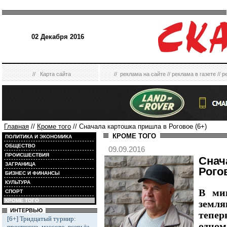
02 Декабря 2016
//
Карта сайта
//
реклама на сайте
//
реклама в газете
//
р
Главная
//
Кроме того
// Сначала картошка пришла в Роговое (6+)
КРОМЕ ТОГО
ПОЛИТИКА И ЭКОНОМИКА
ОБЩЕСТВО
09.09.2016
ПРОИСШЕСТВИЯ
Снач
ЗАГРАНИЦА
Рогов
БИЗНЕС И ФИНАНСЫ
КУЛЬТУРА
В ми
СПОРТ
КРОМЕ ТОГО
земл
ИНТЕРВЬЮ
тепер
[6+] Тридцатый турнир:
одном
престижно, массово, всерьёз