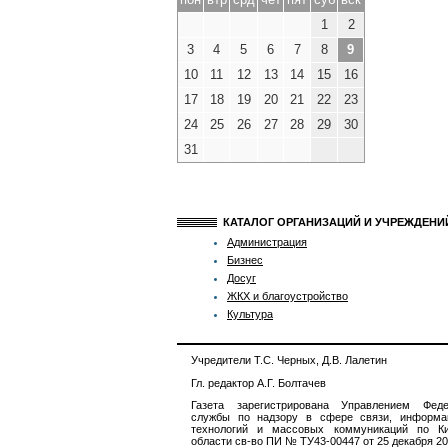
1
2
3
4
5
6
7
8
9
10
11
12
13
14
15
16
17
18
19
20
21
22
23
24
25
26
27
28
29
30
31
КАТАЛОГ ОРГАНИЗАЦИЙ И УЧРЕЖДЕН
Администрация
Бизнес
Досуг
ЖКХ и благоустройство
Культура
Учредители Т.С. Черных, Д.В. Лалетин
Гл. редактор А.Г. Болтачев
Газета зарегистрирована Управлением Феде
службы по надзору в сфере связи, информа
технологий и массовых коммуникаций по Ки
области св-во ПИ № ТУ43-00447 от 25 декабря 201