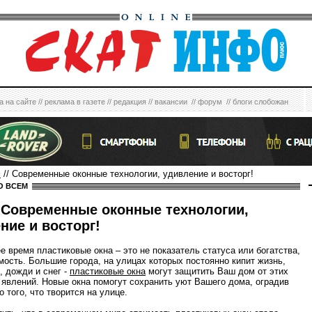
а на сайте
//
реклама в газете
//
редакция
//
вакансии
//
форум
//
блоги слобожан
м
// Современные оконные технологии, удивление и восторг!
О ВСЕМ
Современные оконные технологии,
ние и восторг!
е время пластиковые окна – это не показатель статуса или богатства,
мость. Большие города, на улицах которых постоянно кипит жизнь,
, дожди и снег -
пластиковые окна
могут защитить Ваш дом от этих
 явлений. Новые окна помогут сохранить уют Вашего дома, оградив
о того, что творится на улице.