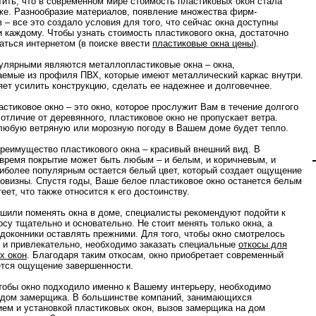
тить, что в современном мире стоимость пластиковых окон стала
же. Разнообразие материалов, появление множества фирм-
в – все это создало условия для того, что сейчас окна доступны
и каждому. Чтобы узнать стоимость пластикового окна, достаточно
аться интернетом (в поиске ввести
пластиковые окна цены
).
улярными являются металлопластиковые окна – окна,
аемые из профиля ПВХ, которые имеют металлический каркас внутри.
яет усилить конструкцию, сделать ее надежнее и долговечнее.
стиковое окно – это окно, которое прослужит Вам в течение долгого
 отличие от деревянного, пластиковое окно не пропускает ветра.
любую ветряную или морозную погоду в Вашем доме будет тепло.
реимущество пластикового окна – красивый внешний вид. В
время покрытие может быть любым – и белым, и коричневым, и
иболее популярным остается белый цвет, который создает ощущение
новизны. Спустя годы, Ваше белое пластиковое окно останется белым
еет, что также относится к его достоинству.
шили поменять окна в доме, специалисты рекомендуют подойти к
осу тщательно и основательно. Не стоит менять только окна, а
одоконники оставлять прежними. Для того, чтобы окно смотрелось
 и привлекательно, необходимо заказать специальные
откосы для
х окон
. Благодаря таким откосам, окно приобретает современный
ется ощущение завершенности.
чтобы окно подходило именно к Вашему интерьеру, необходимо
 дом замерщика. В большинстве компаний, занимающихся
ием и установкой пластиковых окон, вызов замерщика на дом