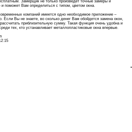
есплатным. Замерщик не только произведет точные замеры и
о и поможет Вам определиться с типом, цветом окна.
современных компаний имеется одно необходимое приложение –
р. Если Вы не знаете, во сколько денег Вам обойдется замена окон,
рассчитать приблизительную сумму. Такая функция очень удобна и
среди тех, кто устанавливает металлопластиковые окна впервые.
n
12:15