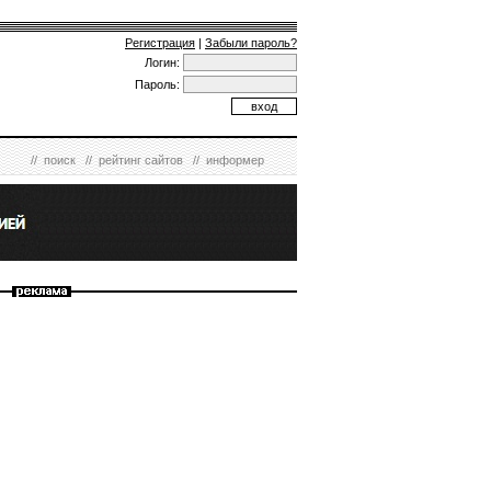
Регистрация
|
Забыли пароль?
Логин:
Пароль:
//
поиск
//
рейтинг сайтов
//
информер