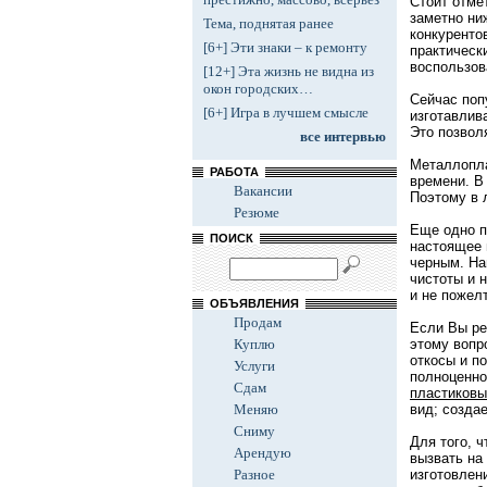
Стоит отме
заметно ни
Тема, поднятая ранее
конкуренто
[6+] Эти знаки – к ремонту
практическ
воспользов
[12+] Эта жизнь не видна из
окон городских…
Сейчас поп
[6+] Игра в лучшем смысле
изготавлив
Это позвол
все интервью
Металлопла
РАБОТА
времени. В
Вакансии
Поэтому в 
Резюме
Еще одно п
ПОИСК
настоящее 
черным. На
чистоты и 
и не пожелт
ОБЪЯВЛЕНИЯ
Продам
Если Вы ре
Куплю
этому вопр
откосы и п
Услуги
полноценно
Сдам
пластиковы
Меняю
вид; созда
Сниму
Для того, 
Арендую
вызвать на
Разное
изготовлен