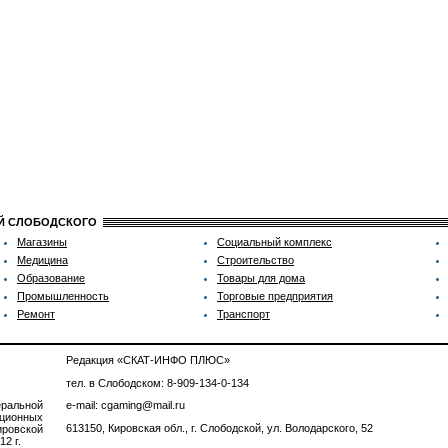
ИЙ СЛОБОДСКОГО
Магазины
Социальный комплекс
Медицина
Строительство
Образование
Товары для дома
Промышленность
Торговые предприятия
Ремонт
Транспорт
Редакция «СКАТ-ИНФО ПЛЮС»
тел. в Слободском: 8-909-134-0-134
ральной
e-mail: cgaming@mail.ru
ционных
613150, Кировская обл., г. Слободской, ул. Володарского, 52
ровской
2 г.