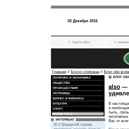
02 Декабря 2016
//
Карта сайта
//
реклам
Главная
//
Блоги слобожан
//
Блог обо все
БЛОГ ОБ
ПОЛИТИКА И ЭКОНОМИКА
ОБЩЕСТВО
also
— 
ПРОИСШЕСТВИЯ
удивле
ЗАГРАНИЦА
БИЗНЕС И ФИНАНСЫ
В настояще
КУЛЬТУРА
а необходи
СПОРТ
пыль, грязь
КРОМЕ ТОГО
негативных
ИНТЕРВЬЮ
Вас от всег
[6+] Тридцатый турнир:
престижно, массово, всерьёз