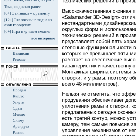
технических решений в произв
Тема, поднятая ранее
Высококачественная оконная 
[6+] Эти знаки – к ремонту
«Salamander 3D-Design» отли
[12+] Эта жизнь не видна из
нестандартными дизайнерски
окон городских…
округлых форм и использован
[6+] Игра в лучшем смысле
технических решений в произ
все интервью
представляет собой пять хар
степенью функциональности 
РАБОТА
которых не превышает пяти ми
Вакансии
работает на обеспечение выс
Резюме
характеристик и качественную
ПОИСК
Монтажная ширина системы ра
створки, и у рамы, поэтому о
всего 48 миллиметров).
ОБЪЯВЛЕНИЯ
Продам
Нельзя не отметить, что эффе
Куплю
продувания обеспечивает доп
Услуги
уплотнения рамы и створки, к
Сдам
предлагаемых сегодня оконных
Меняю
есть третий контур, можно ус
Сниму
камеру, тем самым повысив з
Арендую
управления механизмов от не
Разное