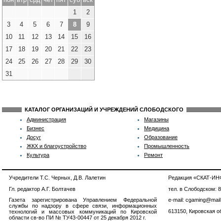
1
2
3
4
5
6
7
8
9
10
11
12
13
14
15
16
17
18
19
20
21
22
23
24
25
26
27
28
29
30
31
КАТАЛОГ ОРГАНИЗАЦИЙ И УЧРЕЖДЕНИЙ СЛОБОДСКОГО
Администрация
Магазины
Бизнес
Медицина
Досуг
Образование
ЖКХ и благоустройство
Промышленность
Культура
Ремонт
Учредители Т.С. Черных, Д.В. Лалетин
Редакция «СКАТ-И
Гл. редактор А.Г. Болтачев
тел. в Слободском: 
Газета зарегистрирована Управлением Федеральной
e-mail: cgaming@mail
службы по надзору в сфере связи, информационных
613150, Кировская об
технологий и массовых коммуникаций по Кировской
области св-во ПИ № ТУ43-00447 от 25 декабря 2012 г.