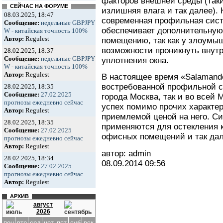
факторов внешней среды (таки
СЕЙЧАС НА ФОРУМЕ
излишняя влага и так далее). 
08.03.2025, 18:47
современная профильная сист
Сообщение:
недельные GBPJPY
обеспечивает дополнительную
W - китайская точность 100%
Автор:
Regulest
помещению, так как у злоумыш
возможности проникнуть внутр
28.02.2025, 18:37
Сообщение:
недельные GBPJPY
уплотнения окна.
W - китайская точность 100%
Автор:
Regulest
В настоящее время «Salamand
востребованной профильной с
28.02.2025, 18:35
Сообщение:
27.02.2025
города Москва, так и во всей
прогнозы ежедневно сейчас
успех помимо прочих характер
Автор:
Regulest
приемлемой ценой на него. С
28.02.2025, 18:35
применяются для остекления к
Сообщение:
27.02.2025
офисных помещений и так дал
прогнозы ежедневно сейчас
Автор:
Regulest
автор: admin
28.02.2025, 18:34
08.09.2014
09:56
Сообщение:
27.02.2025
прогнозы ежедневно сейчас
Автор:
Regulest
АРХИВ
август
2026
пон
втр
срд
чет
пят
суб
вск