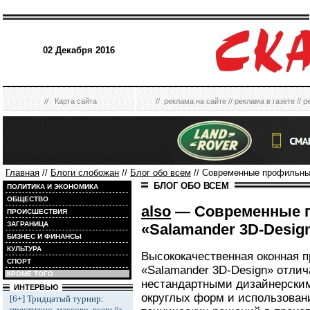
02 Декабря 2016
//
Карта сайта
//
реклама на сайте
//
реклама в газете
//
р
Главная
//
Блоги слобожан
//
Блог обо всем
// Современные профильные
БЛОГ ОБО ВСЕМ
ПОЛИТИКА И ЭКОНОМИКА
ОБЩЕСТВО
also
— Современные 
ПРОИСШЕСТВИЯ
ЗАГРАНИЦА
«Salamander 3D-Design
БИЗНЕС И ФИНАНСЫ
КУЛЬТУРА
Высококачественная оконная 
СПОРТ
«Salamander 3D-Design» отли
КРОМЕ ТОГО
нестандартными дизайнерски
ИНТЕРВЬЮ
округлых форм и использован
[6+] Тридцатый турнир:
престижно, массово, всерьёз