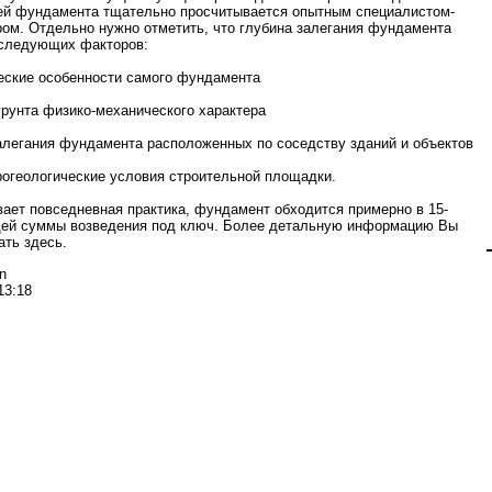
ей фундамента тщательно просчитывается опытным специалистом-
ром. Отдельно нужно отметить, что глубина залегания фундамента
 следующих факторов:
еские особенности самого фундамента
 грунта физико-механического характера
залегания фундамента расположенных по соседству зданий и объектов
идрогеологические условия строительной площадки.
вает повседневная практика, фундамент обходится примерно в 15-
ей суммы возведения под ключ. Более детальную информацию Вы
ать здесь.
n
13:18