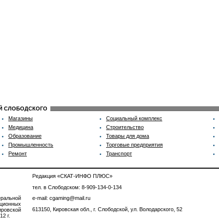
ИЙ СЛОБОДСКОГО
Магазины
Социальный комплекс
Медицина
Строительство
Образование
Товары для дома
Промышленность
Торговые предприятия
Ремонт
Транспорт
Редакция «СКАТ-ИНФО ПЛЮС»
тел. в Слободском: 8-909-134-0-134
ральной
e-mail: cgaming@mail.ru
ционных
613150, Кировская обл., г. Слободской, ул. Володарского, 52
ровской
2 г.