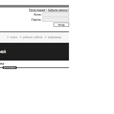
Регистрация
|
Забыли пароль?
Логин:
Пароль:
//
поиск
//
рейтинг сайтов
//
информер
джа