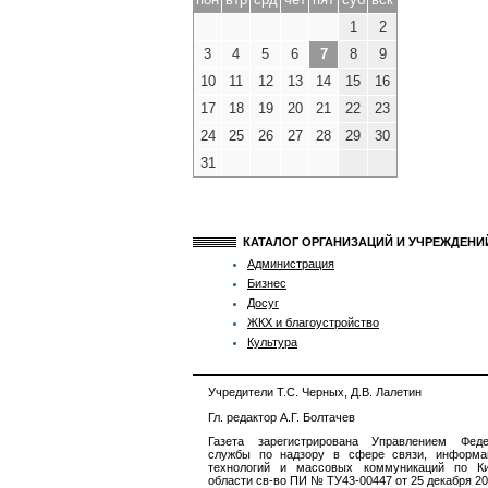
1
2
3
4
5
6
7
8
9
10
11
12
13
14
15
16
17
18
19
20
21
22
23
24
25
26
27
28
29
30
31
КАТАЛОГ ОРГАНИЗАЦИЙ И УЧРЕЖДЕН
Администрация
Бизнес
Досуг
ЖКХ и благоустройство
Культура
Учредители Т.С. Черных, Д.В. Лалетин
Гл. редактор А.Г. Болтачев
Газета зарегистрирована Управлением Феде
службы по надзору в сфере связи, информа
технологий и массовых коммуникаций по Ки
области св-во ПИ № ТУ43-00447 от 25 декабря 201