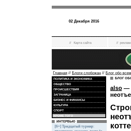
02 Декабря 2016
//
Карта сайта
//
реклам
Главная
//
Блоги слобожан
//
Блог обо все
БЛОГ ОБ
ПОЛИТИКА И ЭКОНОМИКА
ОБЩЕСТВО
also
— 
ПРОИСШЕСТВИЯ
неотъе
ЗАГРАНИЦА
БИЗНЕС И ФИНАНСЫ
Стро
КУЛЬТУРА
СПОРТ
неот
КРОМЕ ТОГО
ИНТЕРВЬЮ
котт
[6+] Тридцатый турнир:
престижно, массово, всерьёз