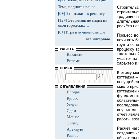
Тема, поднятая ранее
Строительс
строительс
[6+] Эти знаки – к ремонту
традиционн
[12+] Эта жизнь не видна из
длительная
окон городских…
расчёта на
[6+] Игра в лучшем смысле
Процесс во
все интервью
начинать б
грунта осн
процессу в
РАБОТА
тщательней
Вакансии
участок на
Резюме
характер и
ПОИСК
К этому мо
коттеджа –
несущей сп
смело прис
ОБЪЯВЛЕНИЯ
коттеджей 
Продам
фундаменто
Куплю
обязательн
Услуги
исследован
внушительн
Сдам
отчёт явля
Меняю
работы воз
Сниму
Расчёт наг
Арендую
создания к
Разное
обязательн