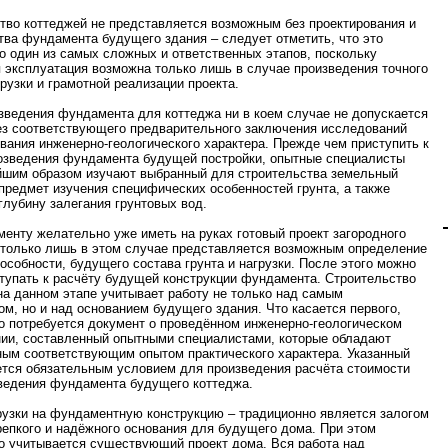
тво коттеджей не представляется возможным без проектирования и
тва фундамента будущего здания – следует отметить, что это
о один из самых сложных и ответственных этапов, поскольку
 эксплуатация возможна только лишь в случае произведения точного
грузки и грамотной реализации проекта.
зведения фундамента для коттеджа ни в коем случае не допускается
ез соответствующего предварительного заключения исследований
ования инженерно-геологического характера. Прежде чем приступить к
озведения фундамента будущей постройки, опытные специалисты
шим образом изучают выбранный для строительства земельный
 предмет изучения специфических особенностей грунта, а также
 глубину залегания грунтовых вод.
менту желательно уже иметь на руках готовый проект загородного
 только лишь в этом случае представляется возможным определение
особности, будущего состава грунта и нагрузки. После этого можно
тупать к расчёту будущей конструкции фундамента. Строительство
на данном этапе учитывает работу не только над самым
м, но и над основанием будущего здания. Что касается первого,
о потребуется документ о проведённом инженерно-геологическом
ии, составленный опытными специалистами, которые обладают
ым соответствующим опытом практического характера. Указанный
ется обязательным условием для произведения расчёта стоимости
ведения фундамента будущего коттеджа.
рузки на фундаментную конструкцию – традиционно является залогом
репкого и надёжного основания для будущего дома. При этом
о учитывается существующий проект дома. Вся работа над