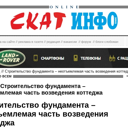
а на сайте
//
реклама в газете
//
редакция
//
вакансии
//
форум
//
блоги слобожан
м
// Строительство фундамента – неотъемлемая часть возведения котте
О ВСЕМ
Строительство фундамента –
млемая часть возведения коттеджа
ительство фундамента –
ъемлемая часть возведения
еджа