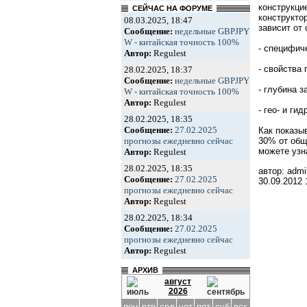
конструкци
СЕЙЧАС НА ФОРУМЕ
конструкто
08.03.2025, 18:47
зависит от
Сообщение:
недельные GBPJPY
W - китайская точность 100%
- специфич
Автор:
Regulest
- свойства
28.02.2025, 18:37
Сообщение:
недельные GBPJPY
- глубина 
W - китайская точность 100%
Автор:
Regulest
- гео- и г
28.02.2025, 18:35
Сообщение:
27.02.2025
Как показы
прогнозы ежедневно сейчас
30% от общ
можете узн
Автор:
Regulest
28.02.2025, 18:35
автор: admi
Сообщение:
27.02.2025
30.09.2012
прогнозы ежедневно сейчас
Автор:
Regulest
28.02.2025, 18:34
Сообщение:
27.02.2025
прогнозы ежедневно сейчас
Автор:
Regulest
АРХИВ
август
2026
пон
втр
срд
чет
пят
суб
вск