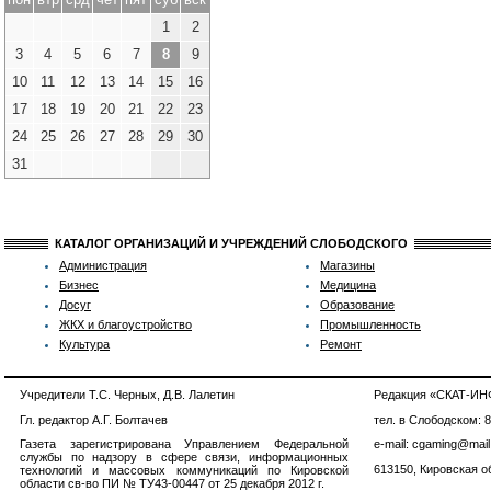
1
2
3
4
5
6
7
8
9
10
11
12
13
14
15
16
17
18
19
20
21
22
23
24
25
26
27
28
29
30
31
КАТАЛОГ ОРГАНИЗАЦИЙ И УЧРЕЖДЕНИЙ СЛОБОДСКОГО
Администрация
Магазины
Бизнес
Медицина
Досуг
Образование
ЖКХ и благоустройство
Промышленность
Культура
Ремонт
Учредители Т.С. Черных, Д.В. Лалетин
Редакция «СКАТ-И
Гл. редактор А.Г. Болтачев
тел. в Слободском: 
Газета зарегистрирована Управлением Федеральной
e-mail: cgaming@mail
службы по надзору в сфере связи, информационных
613150, Кировская об
технологий и массовых коммуникаций по Кировской
области св-во ПИ № ТУ43-00447 от 25 декабря 2012 г.