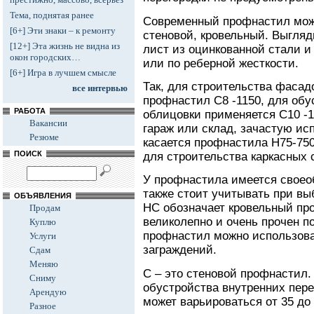
Тема, поднятая ранее
Современный профнастил може
[6+] Эти знаки – к ремонту
стеновой, кровельный. Выгляд
[12+] Эта жизнь не видна из
лист из оцинкованной стали и
окон городских…
или по реберной жесткости.
[6+] Игра в лучшем смысле
Так, для строительства фасад
все интервью
профнастил С8 -1150, для обу
РАБОТА
облицовки применяется С10 -1
Вакансии
гараж или склад, зачастую ис
Резюме
касается профнастила Н75-750
ПОИСК
для строительства каркасных 
У профнастила имеется своео
также стоит учитывать при вы
ОБЪЯВЛЕНИЯ
НС обозначает кровельный пр
Продам
великолепно и очень прочен по
Куплю
профнастил можно использова
Услуги
заграждений.
Сдам
Меняю
С – это стеновой профнастил.
Сниму
обустройства внутренних пере
Арендую
может варьироваться от 35 до
Разное