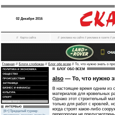
02 Декабря 2016
//
Карта сайта
//
реклама на сайте
//
реклама в газете
//
р
Главная
//
Блоги слобожан
//
Блог обо всем
// То, что нужно знать о п
БЛОГ ОБО ВСЕМ
ПОЛИТИКА И ЭКОНОМИКА
ОБЩЕСТВО
also
— То, что нужно 
ПРОИСШЕСТВИЯ
ЗАГРАНИЦА
В настоящее время одним из 
БИЗНЕС И ФИНАНСЫ
КУЛЬТУРА
материалов для кровельных р
СПОРТ
Однако этот строительный ма
КРОМЕ ТОГО
только для работ с кровлей, н
ИНТЕРВЬЮ
когда строят какое-либо соор
[6+] Тридцатый турнир:
перегородки не предусмотрены
престижно, массово, всерьёз