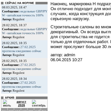
Наконец, маркировка Н подра
СЕЙЧАС НА ФОРУМЕ
08.03.2025, 18:47
Он отлично подходит для мон
Сообщение:
недельные GBPJPY
случаях, когда конструкция д
W - китайская точность 100%
серьезную нагрузку.
Автор:
Regulest
28.02.2025, 18:37
Строительные салоны во множ
Сообщение:
недельные GBPJPY
декоративный. Он всегда выгл
W - китайская точность 100%
для строительства не годится
Автор:
Regulest
только для отделочных работ.
28.02.2025, 18:35
может прослужит больше 30 ле
Сообщение:
27.02.2025
прогнозы ежедневно сейчас
автор: admin
Автор:
Regulest
06.04.2015
10:27
28.02.2025, 18:35
Сообщение:
27.02.2025
прогнозы ежедневно сейчас
Автор:
Regulest
28.02.2025, 18:34
Сообщение:
27.02.2025
прогнозы ежедневно сейчас
Автор:
Regulest
АРХИВ
август
2026
пон
втр
срд
чет
пят
суб
вск