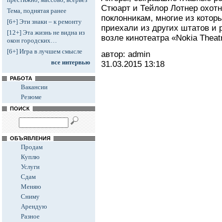
Стюарт и Тейлор Лотнер охот
Тема, поднятая ранее
поклонникам, многие из котор
[6+] Эти знаки – к ремонту
приехали из других штатов и 
[12+] Эта жизнь не видна из
возле кинотеатра «Nokia Thea
окон городских…
[6+] Игра в лучшем смысле
автор: admin
все интервью
31.03.2015
13:18
РАБОТА
Вакансии
Резюме
ПОИСК
ОБЪЯВЛЕНИЯ
Продам
Куплю
Услуги
Сдам
Меняю
Сниму
Арендую
Разное