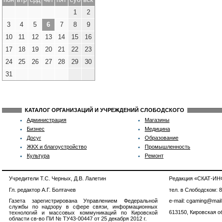
1
2
3
4
5
6
7
8
9
10
11
12
13
14
15
16
17
18
19
20
21
22
23
24
25
26
27
28
29
30
31
КАТАЛОГ ОРГАНИЗАЦИЙ И УЧРЕЖДЕНИЙ СЛОБОДСКОГО
Администрация
Магазины
Бизнес
Медицина
Досуг
Образование
ЖКХ и благоустройство
Промышленность
Культура
Ремонт
Учредители Т.С. Черных, Д.В. Лалетин
Редакция «СКАТ-И
Гл. редактор А.Г. Болтачев
тел. в Слободском: 
Газета зарегистрирована Управлением Федеральной
e-mail: cgaming@mail
службы по надзору в сфере связи, информационных
613150, Кировская об
технологий и массовых коммуникаций по Кировской
области св-во ПИ № ТУ43-00447 от 25 декабря 2012 г.