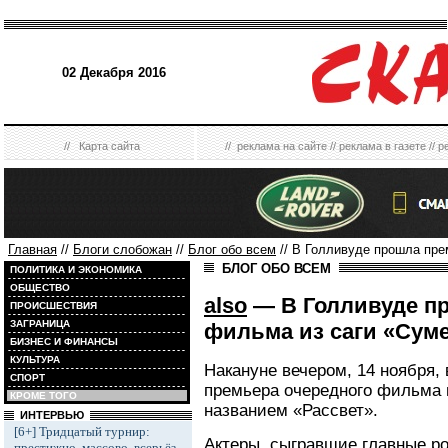
02 Декабря 2016
//
Карта сайта
//
реклама на сайте
//
реклама в газете
//
р
Главная
//
Блоги слобожан
//
Блог обо всем
// В Голливуде прошла пре
БЛОГ ОБО ВСЕМ
ПОЛИТИКА И ЭКОНОМИКА
ОБЩЕСТВО
also
— В Голливуде пр
ПРОИСШЕСТВИЯ
ЗАГРАНИЦА
фильма из саги «Сум
БИЗНЕС И ФИНАНСЫ
КУЛЬТУРА
Накануне вечером, 14 ноября,
СПОРТ
премьера очередного фильма 
КРОМЕ ТОГО
названием «Рассвет».
ИНТЕРВЬЮ
[6+] Тридцатый турнир:
Актеры, сыгравшие главные ро
престижно, массово, всерьёз