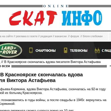
а на сайте
//
реклама в газете
//
редакция
//
вакансии
//
форум
//
блоги слобожан
м
// В Красноярске скончалась вдова писателя Виктора Астафьева
О ВСЕМ
В Красноярске скончалась вдова
ля Виктора Астафьева
фьева-Корякина, вдова Виктора Астафьева, скончалась на 92-м году
ной из больниц Красноярска.
 познакомились в годы войны, а после свадьбы в 1945г. вернулись на
Корякиной.
новна пережила своего супруга ровно на 10 лет.