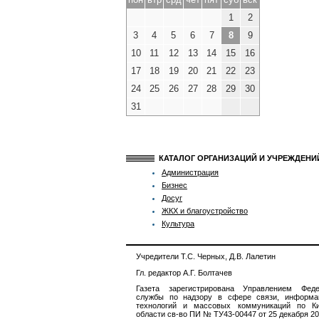
1
2
3
4
5
6
7
8
9
10
11
12
13
14
15
16
17
18
19
20
21
22
23
24
25
26
27
28
29
30
31
КАТАЛОГ ОРГАНИЗАЦИЙ И УЧРЕЖДЕН
Администрация
Бизнес
Досуг
ЖКХ и благоустройство
Культура
Учредители Т.С. Черных, Д.В. Лалетин
Гл. редактор А.Г. Болтачев
Газета зарегистрирована Управлением Феде
службы по надзору в сфере связи, информа
технологий и массовых коммуникаций по Ки
области св-во ПИ № ТУ43-00447 от 25 декабря 201