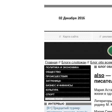
02 Декабря 2016
//
Карта сайта
//
реклам
Главная
//
Блоги слобожан
//
Блог обо все
БЛОГ ОБ
ПОЛИТИКА И ЭКОНОМИКА
ОБЩЕСТВО
also
— 
ПРОИСШЕСТВИЯ
писате
ЗАГРАНИЦА
БИЗНЕС И ФИНАНСЫ
Мария Аста
КУЛЬТУРА
жизни в од
СПОРТ
КРОМЕ ТОГО
Литераторы
ИНТЕРВЬЮ
родину М. 
[6+] Тридцатый турнир:
Мария Семе
престижно, массово, всерьёз