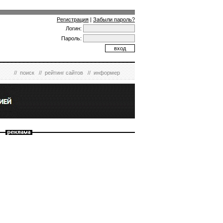
Регистрация
|
Забыли пароль?
Логин:
Пароль:
//
поиск
//
рейтинг сайтов
//
информер