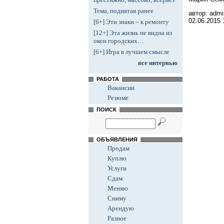
Тема, поднятая ранее
автор: admi
02.06.2015
[6+] Эти знаки – к ремонту
[12+] Эта жизнь не видна из
окон городских…
[6+] Игра в лучшем смысле
все интервью
РАБОТА
Вакансии
Резюме
ПОИСК
ОБЪЯВЛЕНИЯ
Продам
Куплю
Услуги
Сдам
Меняю
Сниму
Арендую
Разное