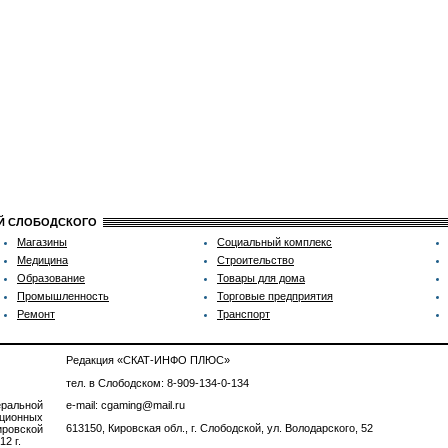
ИЙ СЛОБОДСКОГО
Магазины
Социальный комплекс
Медицина
Строительство
Образование
Товары для дома
Промышленность
Торговые предприятия
Ремонт
Транспорт
Редакция «СКАТ-ИНФО ПЛЮС»
тел. в Слободском: 8-909-134-0-134
ральной
e-mail: cgaming@mail.ru
ционных
613150, Кировская обл., г. Слободской, ул. Володарского, 52
ровской
2 г.