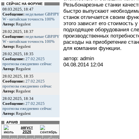
Резьбонарезные станки качест
СЕЙЧАС НА ФОРУМЕ
08.03.2025, 18:47
быстро выпускают необходимы
Сообщение:
недельные GBPJPY
станок отличается своим фун
W - китайская точность 100%
этого зависит его стоимость 
Автор:
Regulest
подходящее оборудования сле
28.02.2025, 18:37
производственных потребност
Сообщение:
недельные GBPJPY
расходы на приобретение ста
W - китайская точность 100%
Автор:
Regulest
для компании функции.
28.02.2025, 18:35
автор: admin
Сообщение:
27.02.2025
прогнозы ежедневно сейчас
04.08.2014
12:04
Автор:
Regulest
28.02.2025, 18:35
Сообщение:
27.02.2025
прогнозы ежедневно сейчас
Автор:
Regulest
28.02.2025, 18:34
Сообщение:
27.02.2025
прогнозы ежедневно сейчас
Автор:
Regulest
АРХИВ
август
2026
пон
втр
срд
чет
пят
суб
вск