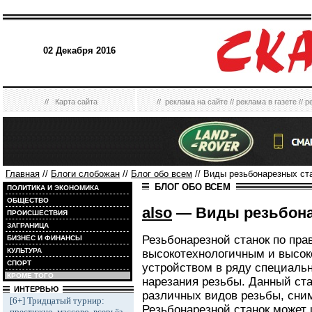
02 Декабря 2016
//
Карта сайта
//
реклама на сайте
//
реклама в газете
//
р
Главная
//
Блоги слобожан
//
Блог обо всем
// Виды резьбонарезных ст
БЛОГ ОБО ВСЕМ
ПОЛИТИКА И ЭКОНОМИКА
ОБЩЕСТВО
also
— Виды резьбона
ПРОИСШЕСТВИЯ
ЗАГРАНИЦА
Резьбонарезной станок по пра
БИЗНЕС И ФИНАНСЫ
КУЛЬТУРА
высокотехнологичным и высо
СПОРТ
устройством в ряду специаль
КРОМЕ ТОГО
нарезания резьбы. Данный ста
ИНТЕРВЬЮ
различных видов резьбы, сним
[6+] Тридцатый турнир:
Резьбонарезной станок может 
престижно, массово, всерьёз