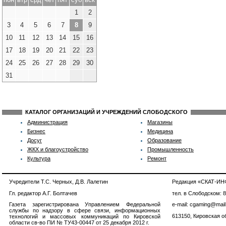
1
2
3
4
5
6
7
8
9
10
11
12
13
14
15
16
17
18
19
20
21
22
23
24
25
26
27
28
29
30
31
КАТАЛОГ ОРГАНИЗАЦИЙ И УЧРЕЖДЕНИЙ СЛОБОДСКОГО
Администрация
Магазины
Бизнес
Медицина
Досуг
Образование
ЖКХ и благоустройство
Промышленность
Культура
Ремонт
Учредители Т.С. Черных, Д.В. Лалетин
Редакция «СКАТ-И
Гл. редактор А.Г. Болтачев
тел. в Слободском: 
Газета зарегистрирована Управлением Федеральной
e-mail: cgaming@mail
службы по надзору в сфере связи, информационных
613150, Кировская об
технологий и массовых коммуникаций по Кировской
области св-во ПИ № ТУ43-00447 от 25 декабря 2012 г.