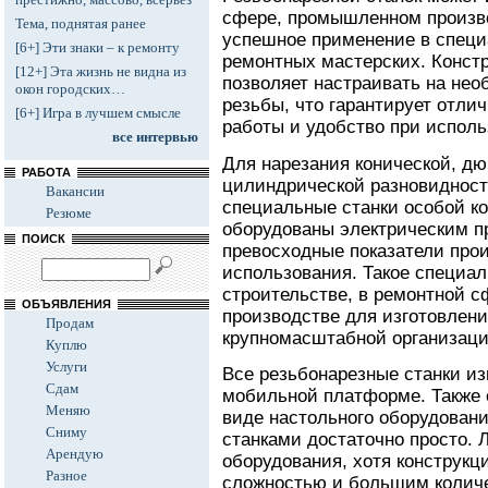
сфере, промышленном произво
Тема, поднятая ранее
успешное применение в специ
[6+] Эти знаки – к ремонту
ремонтных мастерских. Констр
[12+] Эта жизнь не видна из
позволяет настраивать на не
окон городских…
резьбы, что гарантирует отли
[6+] Игра в лучшем смысле
работы и удобство при исполь
все интервью
Для нарезания конической, дю
РАБОТА
цилиндрической разновидност
Вакансии
специальные станки особой ко
Резюме
оборудованы электрическим п
ПОИСК
превосходные показатели про
использования. Такое специал
строительстве, в ремонтной 
ОБЪЯВЛЕНИЯ
производстве для изготовлен
Продам
крупномасштабной организаци
Куплю
Услуги
Все резьбонарезные станки и
Сдам
мобильной платформе. Также 
Меняю
виде настольного оборудован
Сниму
станками достаточно просто. 
Арендую
оборудования, хотя конструкц
Разное
сложностью и большим количе