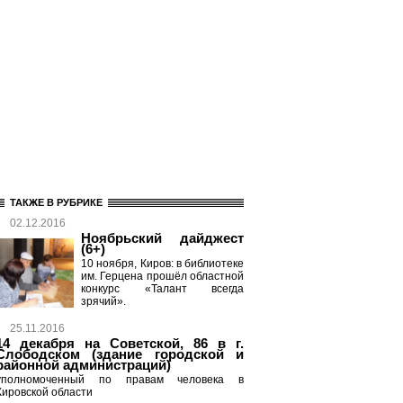
ТАКЖЕ В РУБРИКЕ
02.12.2016
Ноябрьский дайджест
(6+)
10 ноября, Киров: в библиотеке
им. Герцена прошёл областной
конкурс «Талант всегда
зрячий».
25.11.2016
14 декабря на Советской, 86 в г.
Слободском (здание городской и
районной администраций)
уполномоченный по правам человека в
Кировской области