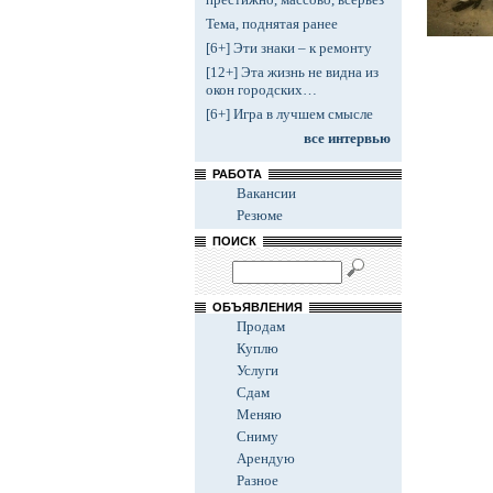
Тема, поднятая ранее
[6+] Эти знаки – к ремонту
[12+] Эта жизнь не видна из
окон городских…
[6+] Игра в лучшем смысле
все интервью
РАБОТА
Вакансии
Резюме
ПОИСК
ОБЪЯВЛЕНИЯ
Продам
Куплю
Услуги
Сдам
Меняю
Сниму
Арендую
Разное