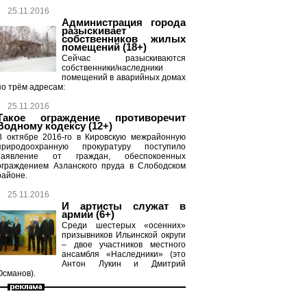
25.11.2016
Администрация города
разыскивает
собственников жилых
помещений (18+)
Сейчас разыскиваются
собственники/наследники
помещений в аварийных домах
по трём адресам:
25.11.2016
Такое ограждение противоречит
Водному кодексу (12+)
В октябре 2016-го в Кировскую межрайонную
природоохранную прокуратуру поступило
заявление от граждан, обеспокоенных
ограждением Азланского пруда в Слободском
районе.
25.11.2016
И артисты служат в
армии (6+)
Среди шестерых «осенних»
призывников Ильинской округи
– двое участников местного
ансамбля «Наследники» (это
Антон Лукин и Дмитрий
Османов).