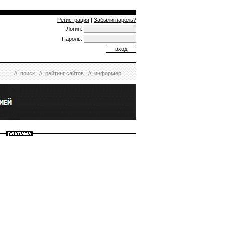
Регистрация
|
Забыли пароль?
Логин:
Пароль:
//
поиск
//
рейтинг сайтов
//
информер