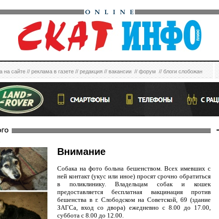
а на сайте
//
реклама в газете
//
редакция
//
вакансии
//
форум
//
блоги слобожан
ОГО
6
Внимание
Собака на фото больна бешенством. Всех имевших с
ней контакт (укус или иное) просят срочно обратиться
в поликлинику. Владельцам собак и кошек
предоставляется бесплатная вакцинация против
бешенства в г. Слободском на Советской, 69 (здание
ЗАГСа, вход со двора) ежедневно с 8.00 до 17.00,
суббота с 8.00 до 12.00.