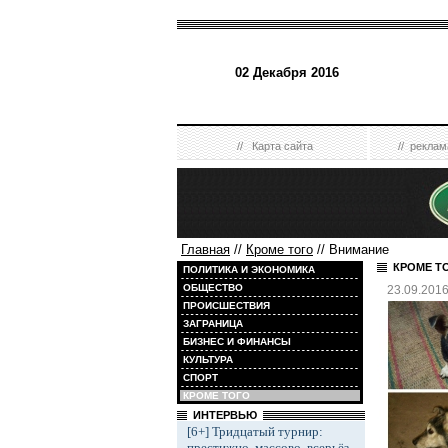
02 Декабря 2016
//
Карта сайта
//
реклам
Главная
//
Кроме того
// Внимание
КРОМЕ Т
ПОЛИТИКА И ЭКОНОМИКА
ОБЩЕСТВО
23.09.201
ПРОИСШЕСТВИЯ
ЗАГРАНИЦА
БИЗНЕС И ФИНАНСЫ
КУЛЬТУРА
СПОРТ
КРОМЕ ТОГО
ИНТЕРВЬЮ
[6+] Тридцатый турнир:
престижно, массово, всерьёз