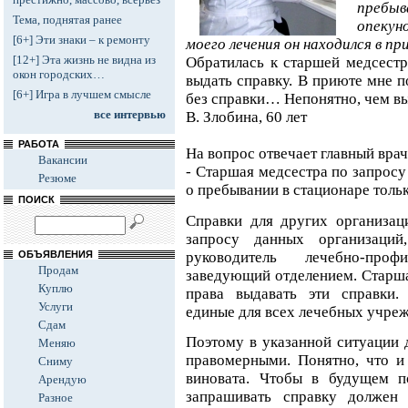
пребы
Тема, поднятая ранее
опекун
[6+] Эти знаки – к ремонту
моего лечения он находился в пр
[12+] Эта жизнь не видна из
Обратилась к старшей медсестре
окон городских…
выдать справку. В приюте мне п
[6+] Игра в лучшем смысле
без справки… Непонятно, чем вы
все интервью
В. Злобина, 60 лет
РАБОТА
На вопрос отвечает главный вра
Вакансии
- Старшая медсестра по запросу
Резюме
о пребывании в стационаре толь
ПОИСК
Справки для других организац
запросу данных организаци
руководитель лечебно-про
ОБЪЯВЛЕНИЯ
Продам
заведующий отделением. Старша
Куплю
права выдавать эти справки.
Услуги
единые для всех лечебных учре
Сдам
Поэтому в указанной ситуации 
Меняю
правомерными. Понятно, что и
Сниму
виновата. Чтобы в будущем п
Арендую
запрашивать справку должен 
Разное