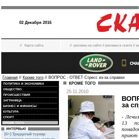
02 Декабря 2016
//
Карта сайта
//
реклама на сайте
//
реклама в газете
//
р
Главная
//
Кроме того
// ВОПРОС - ОТВЕТ Стресс из-за справки
КРОМЕ ТОГО
ПОЛИТИКА И ЭКОНОМИКА
ОБЩЕСТВО
25.11.2010
ПРОИСШЕСТВИЯ
ВОПР
ЗАГРАНИЦА
за с
БИЗНЕС И ФИНАНСЫ
КУЛЬТУРА
- Лечи
СПОРТ
13 п
КРОМЕ ТОГО
понадо
ИНТЕРВЬЮ
[6+] Тридцатый турнир:
прию
престижно, массово, всерьёз