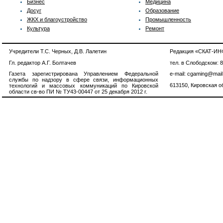
Бизнес
Медицина
Досуг
Образование
ЖКХ и благоустройство
Промышленность
Культура
Ремонт
Учредители Т.С. Черных, Д.В. Лалетин
Редакция «СКАТ-И
Гл. редактор А.Г. Болтачев
тел. в Слободском: 
Газета зарегистрирована Управлением Федеральной
e-mail: cgaming@mail
службы по надзору в сфере связи, информационных
613150, Кировская об
технологий и массовых коммуникаций по Кировской
области св-во ПИ № ТУ43-00447 от 25 декабря 2012 г.