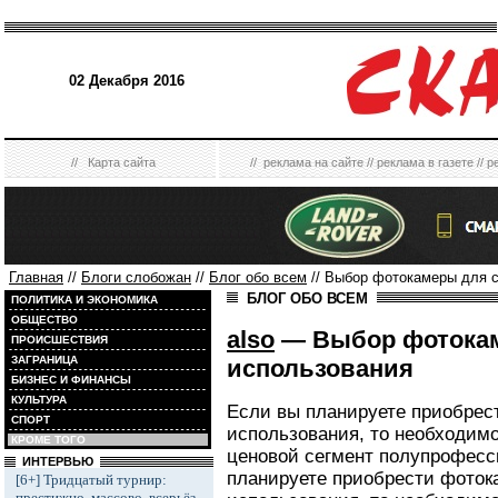
02 Декабря 2016
//
Карта сайта
//
реклама на сайте
//
реклама в газете
//
р
Главная
//
Блоги слобожан
//
Блог обо всем
// Выбор фотокамеры для 
БЛОГ ОБО ВСЕМ
ПОЛИТИКА И ЭКОНОМИКА
ОБЩЕСТВО
also
— Выбор фотокам
ПРОИСШЕСТВИЯ
ЗАГРАНИЦА
использования
БИЗНЕС И ФИНАНСЫ
КУЛЬТУРА
Если вы планируете приобрес
СПОРТ
использования, то необходим
КРОМЕ ТОГО
ценовой сегмент полупрофес
ИНТЕРВЬЮ
планируете приобрести фоток
[6+] Тридцатый турнир:
престижно, массово, всерьёз