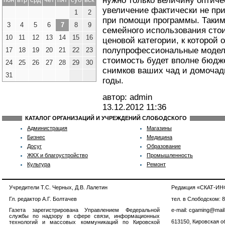
нужно только величину оптичес
увеличение фактически не при
1
2
при помощи программы. Таким
3
4
5
6
7
8
9
семейного использования стои
10
11
12
13
14
15
16
ценовой категории, к которой 
полупрофессиональные модели
17
18
19
20
21
22
23
стоимость будет вполне бюдже
24
25
26
27
28
29
30
снимков ваших чад и домочадц
31
годы.
автор: admin
13.12.2012
11:36
КАТАЛОГ ОРГАНИЗАЦИЙ И УЧРЕЖДЕНИЙ СЛОБОДСКОГО
Администрация
Магазины
Бизнес
Медицина
Досуг
Образование
ЖКХ и благоустройство
Промышленность
Культура
Ремонт
Учредители Т.С. Черных, Д.В. Лалетин
Редакция «СКАТ-И
Гл. редактор А.Г. Болтачев
тел. в Слободском: 
Газета зарегистрирована Управлением Федеральной
e-mail: cgaming@mail
службы по надзору в сфере связи, информационных
613150, Кировская об
технологий и массовых коммуникаций по Кировской