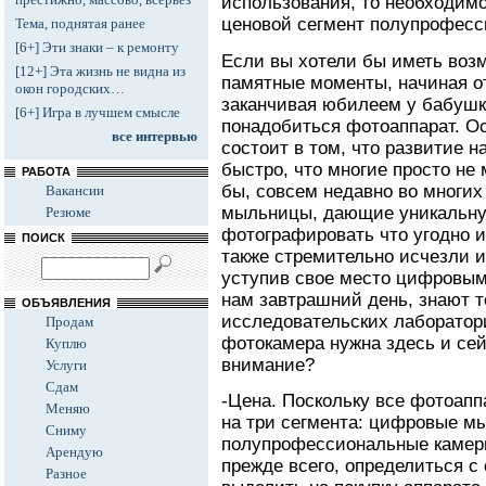
использования, то необходим
ценовой сегмент полупрофесс
Тема, поднятая ранее
[6+] Эти знаки – к ремонту
Если вы хотели бы иметь воз
[12+] Эта жизнь не видна из
памятные моменты, начиная от
окон городских…
заканчивая юбилеем у бабушки
[6+] Игра в лучшем смысле
понадобиться фотоаппарат. О
все интервью
состоит в том, что развитие н
быстро, что многие просто не 
РАБОТА
бы, совсем недавно во многи
Вакансии
мыльницы, дающие уникальну
Резюме
фотографировать что угодно и
ПОИСК
также стремительно исчезли и
уступив свое место цифровым
нам завтрашний день, знают т
ОБЪЯВЛЕНИЯ
исследовательских лаборатор
Продам
фотокамера нужна здесь и сей
Куплю
внимание?
Услуги
Сдам
-Цена. Поскольку все фотоап
Меняю
на три сегмента: цифровые м
Сниму
полупрофессиональные камеры 
Арендую
прежде всего, определиться с
Разное