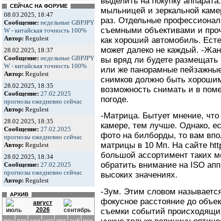
выделить на покупку аппарата
СЕЙЧАС НА ФОРУМЕ
мыльницей и зеркальной каме
08.03.2025, 18:47
раз. Отдельные профессионал
Сообщение:
недельные GBPJPY
съемными объективами и про
W - китайская точность 100%
Автор:
Regulest
как хороший автомобиль. Есте
может далеко не каждый. -Жа
28.02.2025, 18:37
Сообщение:
недельные GBPJPY
вы вряд ли будете размещать 
W - китайская точность 100%
или же панорамные пейзажные
Автор:
Regulest
снимков должно быть хорошим
28.02.2025, 18:35
возможность снимать и в пом
Сообщение:
27.02.2025
погоде.
прогнозы ежедневно сейчас
Автор:
Regulest
-Матрица. Бытует мнение, что
28.02.2025, 18:35
камере, тем лучше. Однако, е
Сообщение:
27.02.2025
фото на билборды, то вам вп
прогнозы ежедневно сейчас
матрицы в 10 Мп. На сайте htt
Автор:
Regulest
большой ассортимент таких м
28.02.2025, 18:34
обратить внимание на ISO апп
Сообщение:
27.02.2025
прогнозы ежедневно сейчас
высоких значениях.
Автор:
Regulest
-Зум. Этим словом называетс
АРХИВ
фокусное расстояние до объек
август
2026
съемки событий происходящих
пон
втр
срд
чет
пят
суб
вск