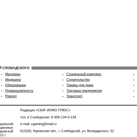
ИЙ СЛОБОДСКОГО
Магазины
Социальный комплекс
Медицина
Строительство
Образование
Товары для дома
Промышленность
Торговые предприятия
Ремонт
Транспорт
Редакция «СКАТ-ИНФО ПЛЮС»
тел. в Слободском: 8-909-134-0-134
ральной
e-mail: cgaming@mail.ru
ционных
613150, Кировская обл., г. Слободской, ул. Володарского, 52
ровской
2 г.