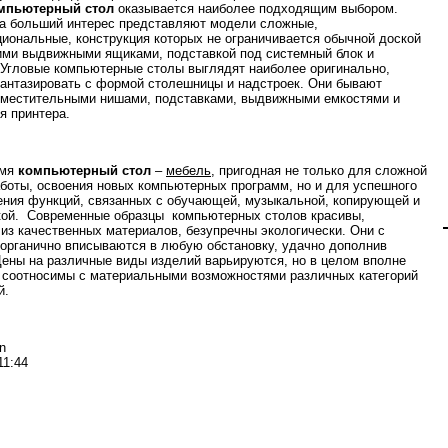
мпьютерный стол
оказывается наиболее подходящим выбором.
а больший интерес представляют модели сложные,
иональные, конструкция которых не ограничивается обычной доской
ими выдвижными ящиками, подставкой под системный блок и
 Угловые компьютерные столы выглядят наиболее оригинально,
антазировать с формой столешницы и надстроек. Они бывают
местительными нишами, подставками, выдвижными емкостями и
я принтера.
емя
компьютерный стол
–
мебель
, пригодная не только для сложной
боты, освоения новых компьютерных программ, но и для успешного
ния функций, связанных с обучающей, музыкальной, копирующей и
кой. Современные образцы компьютерных столов красивы,
из качественных материалов, безупречны экологически. Они с
 органично вписываются в любую обстановку, удачно дополнив
Цены на различные виды изделий варьируются, но в целом вполне
 соотносимы с материальными возможностями различных категорий
й.
n
11:44