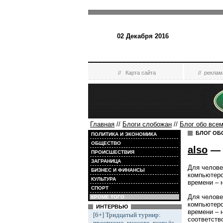
02 Декабря 2016
//
Карта сайта
//
реклам
Главная
//
Блоги слобожан
//
Блог обо все
БЛОГ ОБ
ПОЛИТИКА И ЭКОНОМИКА
ОБЩЕСТВО
also
— 
ПРОИСШЕСТВИЯ
ЗАГРАНИЦА
Для челове
БИЗНЕС И ФИНАНСЫ
компьютеро
КУЛЬТУРА
времени – 
СПОРТ
Для челове
КРОМЕ ТОГО
компьютеро
ИНТЕРВЬЮ
времени – 
[6+] Тридцатый турнир:
соответств
престижно, массово, всерьёз