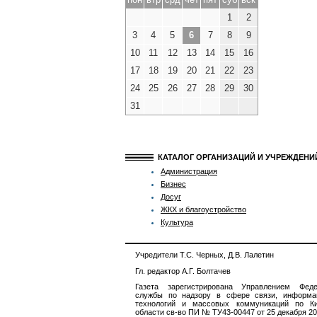
1
2
3
4
5
6
7
8
9
10
11
12
13
14
15
16
17
18
19
20
21
22
23
24
25
26
27
28
29
30
31
КАТАЛОГ ОРГАНИЗАЦИЙ И УЧРЕЖДЕН
Администрация
Бизнес
Досуг
ЖКХ и благоустройство
Культура
Учредители Т.С. Черных, Д.В. Лалетин
Гл. редактор А.Г. Болтачев
Газета зарегистрирована Управлением Феде
службы по надзору в сфере связи, информа
технологий и массовых коммуникаций по Ки
области св-во ПИ № ТУ43-00447 от 25 декабря 201