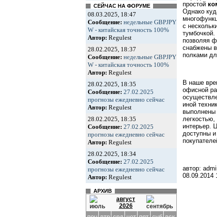
простой
ко
СЕЙЧАС НА ФОРУМЕ
Однако куд
08.03.2025, 18:47
многофункц
Сообщение:
недельные GBPJPY
с нескольк
W - китайская точность 100%
тумбочкой.
Автор:
Regulest
позволяя ф
снабжены в
28.02.2025, 18:37
полками дл
Сообщение:
недельные GBPJPY
W - китайская точность 100%
Автор:
Regulest
В наше вр
28.02.2025, 18:35
офисной ра
Сообщение:
27.02.2025
осуществле
прогнозы ежедневно сейчас
иной техни
Автор:
Regulest
выполнены 
28.02.2025, 18:35
легкостью,
интерьер. 
Сообщение:
27.02.2025
доступны и
прогнозы ежедневно сейчас
покупателе
Автор:
Regulest
28.02.2025, 18:34
Сообщение:
27.02.2025
автор: admi
прогнозы ежедневно сейчас
08.09.2014
Автор:
Regulest
АРХИВ
август
2026
пон
втр
срд
чет
пят
суб
вск