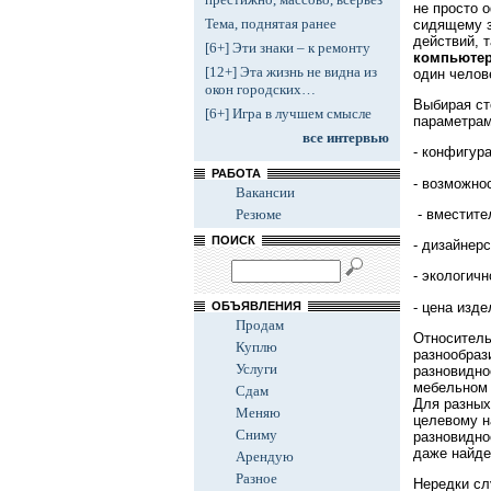
не просто 
Тема, поднятая ранее
сидящему з
действий, 
[6+] Эти знаки – к ремонту
компьютер
[12+] Эта жизнь не видна из
один челов
окон городских…
Выбирая ст
[6+] Игра в лучшем смысле
параметрам
все интервью
- конфигур
РАБОТА
- возможно
Вакансии
- вместите
Резюме
ПОИСК
- дизайнер
- экологич
- цена изде
ОБЪЯВЛЕНИЯ
Продам
Относитель
Куплю
разнообраз
Услуги
разновидно
мебельном 
Сдам
Для разных
Меняю
целевому н
Сниму
разновидно
даже найде
Арендую
Разное
Нередки сл