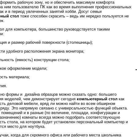
оформить рабочую зону, но и обеспечить максимум комфорта
а ним пользователю ПК как во время выполнения профессиональных
так и в период увлеченных занятий хобби. Досуг семьи
ный стол
тоже способен скрасить – ведь им нередко пользуется не
ек.
ол для компьютера, большинство руководствуется такими
и:
ация и размер рабочей поверхности (столешницы);
сти удобного расположения экрана монитора;
льность (емкость) конструкции стола;
ское оформление модели;
ность материала;
лия.
но формы и дизайна образцов можно сказать одно: большего
ия моделей, чем демонстрирует сегодня
компьютерный стол
как
сть деловой мебели, вряд ли можно найти во всем обширном
ряду. Это напрямую связано с универсальностью функций объекта.
 помещений и в разные (по величине, площади, конфигурации и
азначению) комнаты всегда можно подобрать соответствующую
сть стола, на котором будет установлен персональный компьютер и
тся место для ноутбука.
учаи, когда для скромного офиса или рабочего места школьника