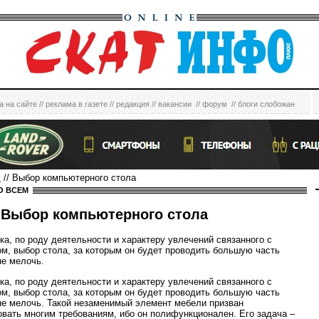
а на сайте
//
реклама в газете
//
редакция
//
вакансии
//
форум
//
блоги слобожан
м
// Выбор компьютерного стола
О ВСЕМ
Выбор компьютерного стола
ка, по роду деятельности и характеру увлечений связанного с
м, выбор стола, за которым он будет проводить большую часть
не мелочь.
ка, по роду деятельности и характеру увлечений связанного с
м, выбор стола, за которым он будет проводить большую часть
не мелочь. Такой незаменимый элемент мебели призван
овать многим требованиям, ибо он полифункционален. Его задача –