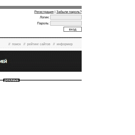
Регистрация
|
Забыли пароль?
Логин:
Пароль:
//
поиск
//
рейтинг сайтов
//
информер