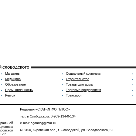
ИЙ СЛОБОДСКОГО
Магазины
Социальный комплекс
Медицина
Строительство
Образование
Товары для дома
Промышленность
Торговые предприятия
Ремонт
Транспорт
Редакция «СКАТ-ИНФО ПЛЮС»
тел. в Слободском: 8-909-134-0-134
ральной
e-mail: cgaming@mail.ru
ционных
613150, Кировская обл., г. Слободской, ул. Володарского, 52
ровской
2 г.