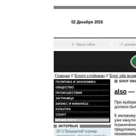
02 Декабря 2016
//
Карта сайта
//
реклам
Главная
//
Блоги слобожан
//
Блог обо все
БЛОГ ОБ
ПОЛИТИКА И ЭКОНОМИКА
ОБЩЕСТВО
also
— 
ПРОИСШЕСТВИЯ
ЗАГРАНИЦА
При выборе
БИЗНЕС И ФИНАНСЫ
должно быт
КУЛЬТУРА
СПОРТ
К великому
уже канули
КРОМЕ ТОГО
ограниченн
ИНТЕРВЬЮ
предложить
[6+] Тридцатый турнир:
незаменимы
престижно, массово, всерьёз