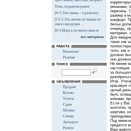
корректиру
Тема, поднятая ранее
рюшками, б
перечень. 
[6+] Эти знаки – к ремонту
размер и м
[12+] Эта жизнь не видна из
комфорт. П
окон городских…
белье долж
очередь, п
[6+] Игра в лучшем смысле
материал, и
все интервью
Для ежедне
таких как 
полиэстера
РАБОТА
тело, как 
Вакансии
должно быт
Резюме
оно должно
Не менее в
ПОИСК
настоящее 
за большог
разобратьс
Итак. Утяг
ОБЪЯВЛЕНИЯ
красивую л
Продам
целый день
Куплю
быть оснащ
Услуги
юбками, бр
Если у Вас
Сдам
колготки, 
Меняю
шортики, к
Сниму
приподнима
Под мини-ю
Арендую
придется вс
Разное
Ваш животи