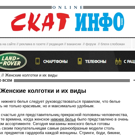
а на сайте
//
реклама в газете
//
редакция
//
вакансии
//
форум
//
блоги слобожан
м
// Женские колготки и их виды
О ВСЕМ
Женские колготки и их виды
 нижнего белья следует руководствоваться правилом, что белье
ь не только красивым, но и максимально удобным.
 счастью для представительниц прекрасной половины человечества,
 те времена, когда женское
нижнее белье
было представлено в очень
ом ассортименте. Сегодня магазины женского белья готовы
 своим покупательницам самые разнообразные модели столь
х предметов гардероба каждой женщины. Стринги, боди, бикини,