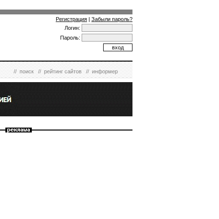
Регистрация
|
Забыли пароль?
Логин:
Пароль:
//
поиск
//
рейтинг сайтов
//
информер