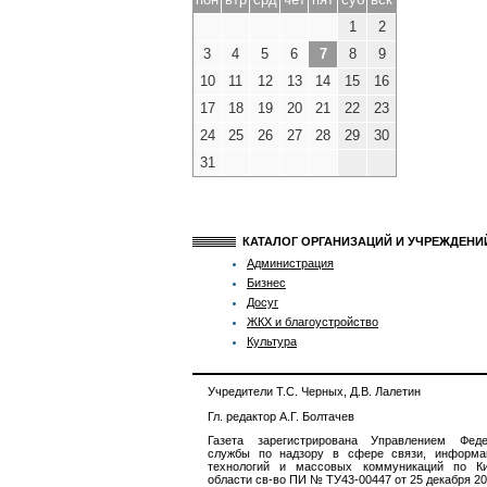
1
2
3
4
5
6
7
8
9
10
11
12
13
14
15
16
17
18
19
20
21
22
23
24
25
26
27
28
29
30
31
КАТАЛОГ ОРГАНИЗАЦИЙ И УЧРЕЖДЕН
Администрация
Бизнес
Досуг
ЖКХ и благоустройство
Культура
Учредители Т.С. Черных, Д.В. Лалетин
Гл. редактор А.Г. Болтачев
Газета зарегистрирована Управлением Феде
службы по надзору в сфере связи, информа
технологий и массовых коммуникаций по Ки
области св-во ПИ № ТУ43-00447 от 25 декабря 201