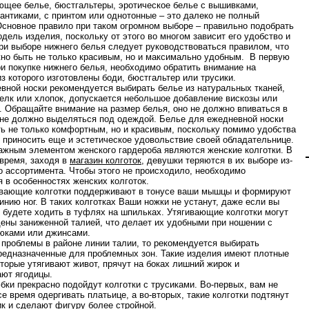
ющее белье, бюстгальтеры, эротическое белье с вышивками,
антиками, с принтом или однотонные – это далеко не полный
Основное правило при таком огромном выборе – правильно подобрать
одель изделия, поскольку от этого во многом зависит его удобство и
ри выборе нижнего белья следует руководствоваться правилом, что
но быть не только красивым, но и максимально удобным. В первую
ри покупке нижнего белья, необходимо обратить внимание на
з которого изготовлены боди, бюстгальтер или трусики.
вной носки рекомендуется выбирать белье из натуральных тканей,
шелк или хлопок, допускается небольшое добавление вискозы или
. Обращайте внимание на размер белья, оно не должно впиваться в
и не должно выделяться под одеждой. Белье для ежедневной носки
ь не только комфортным, но и красивым, поскольку помимо удобства
 приносить еще и эстетическое удовольствие своей обладательнице.
ажным элементом женского гардероба являются женские колготки. В
время, заходя в
магазин колготок
, девушки теряются в их выборе из-
о ассортимента. Чтобы этого не происходило, необходимо
я в особенностях женских колготок.
ивающие колготки поддерживают в тонусе ваши мышцы и формируют
инию ног. В таких колготках Ваши ножки не устанут, даже если вы
 будете ходить в туфлях на шпильках. Утягивающие колготки могут
ены заниженной талией, что делает их удобными при ношении с
юками или джинсами.
 проблемы в районе линии талии, то рекомендуется выбирать
предназначенные для проблемных зон. Такие изделия имеют плотные
оторые утягивают живот, прячут на боках лишний жирок и
ют ягодицы.
бки прекрасно подойдут колготки с трусиками. Во-первых, вам не
е время одергивать платьице, а во-вторых, такие колготки подтянут
к и сделают фигуру более стройной.