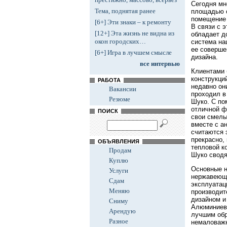
Сегодня мн
Тема, поднятая ранее
площадью о
помещение 
[6+] Эти знаки – к ремонту
В связи с 
[12+] Эта жизнь не видна из
обладает д
окон городских…
система на
ее соверше
[6+] Игра в лучшем смысле
дизайна.
все интервью
Клиентами 
конструкци
РАБОТА
недавно он
Вакансии
проходил в
Резюме
Шуко. С по
отличной ф
ПОИСК
свои смелы
вместе с а
считаются 
прекрасно,
ОБЪЯВЛЕНИЯ
тепловой к
Продам
Шуко сводя
Куплю
Основные н
Услуги
нержавеюще
Сдам
эксплуатац
Меняю
производит
дизайном и
Сниму
Алюминиевы
Арендую
лучшим обр
Разное
немаловажн