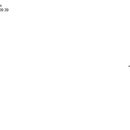
n
09:39