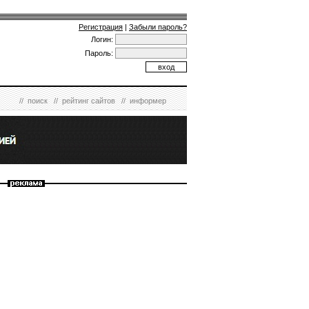
Регистрация
|
Забыли пароль?
Логин:
Пароль:
//
поиск
//
рейтинг сайтов
//
информер