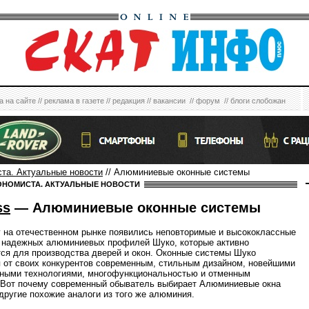
а на сайте
//
реклама в газете
//
редакция
//
вакансии
//
форум
//
блоги слобожан
ста. Актуальные новости
// Алюминиевые оконные системы
ОНОМИСТА. АКТУАЛЬНЫЕ НОВОСТИ
ss
— Алюминиевые оконные системы
у на отечественном рынке появились неповторимые и высококлассные
 надежных алюминиевых профилей Шуко, которые активно
ся для производства дверей и окон. Оконные системы Шуко
 от своих конкурентов современным, стильным дизайном, новейшими
ными технологиями, многофункциональностью и отменным
 Вот почему современный обыватель выбирает Алюминиевые окна
 другие похожие аналоги из того же алюминия.