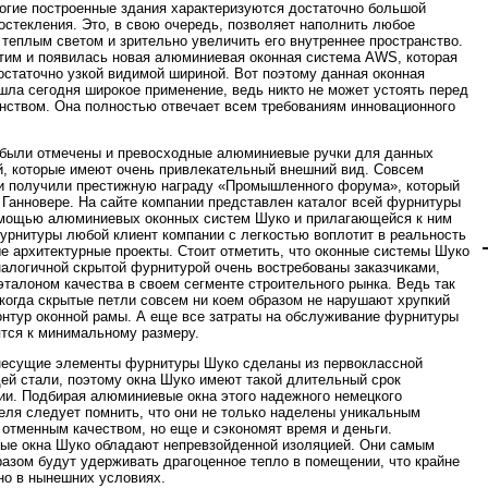
огие построенные здания характеризуются достаточно большой
стекления. Это, в свою очередь, позволяет наполнить любое
теплым светом и зрительно увеличить его внутреннее пространство.
этим и появилась новая алюминиевая оконная система AWS, которая
остаточно узкой видимой шириной. Вот поэтому данная оконная
шла сегодня широкое применение, ведь никто не может устоять перед
нством. Она полностью отвечает всем требованиям инновационного
были отмечены и превосходные алюминиевые ручки для данных
й, которые имеют очень привлекательный внешний вид. Совсем
и получили престижную награду «Промышленного форума», который
 Ганновере. На сайте компании представлен каталог всей фурнитуры
мощью алюминиевых оконных систем Шуко и прилагающейся к ним
урнитуры любой клиент компании с легкостью воплотит в реальность
е архитектурные проекты. Стоит отметить, что оконные системы Шуко
налогичной скрытой фурнитурой очень востребованы заказчиками,
эталоном качества в своем сегменте строительного рынка. Ведь так
 когда скрытые петли совсем ни коем образом не нарушают хрупкий
онтур оконной рамы. А еще все затраты на обслуживание фурнитуры
тся к минимальному размеру.
есущие элементы фурнитуры Шуко сделаны из первоклассной
й стали, поэтому окна Шуко имеют такой длительный срок
ии. Подбирая алюминиевые окна этого надежного немецкого
еля следует помнить, что они не только наделены уникальным
 отменным качеством, но еще и сэкономят время и деньги.
е окна Шуко обладают непревзойденной изоляцией. Они самым
азом будут удерживать драгоценное тепло в помещении, что крайне
о в нынешних условиях.