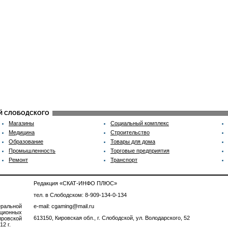
ИЙ СЛОБОДСКОГО
Магазины
Социальный комплекс
Медицина
Строительство
Образование
Товары для дома
Промышленность
Торговые предприятия
Ремонт
Транспорт
Редакция «СКАТ-ИНФО ПЛЮС»
тел. в Слободском: 8-909-134-0-134
ральной
e-mail: cgaming@mail.ru
ционных
613150, Кировская обл., г. Слободской, ул. Володарского, 52
ровской
2 г.