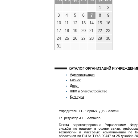
1
2
3
4
5
6
7
8
9
10
11
12
13
14
15
16
17
18
19
20
21
22
23
24
25
26
27
28
29
30
31
КАТАЛОГ ОРГАНИЗАЦИЙ И УЧРЕЖДЕН
Администрация
Бизнес
Досуг
ЖКХ и благоустройство
Культура
Учредители Т.С. Черных, Д.В. Лалетин
Гл. редактор А.Г. Болтачев
Газета зарегистрирована Управлением Феде
службы по надзору в сфере связи, информа
технологий и массовых коммуникаций по Ки
области св-во ПИ № ТУ43-00447 от 25 декабря 201