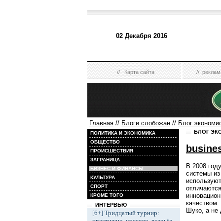
02 Декабря 2016
//
Карта сайта
//
реклам
Главная
//
Блоги слобожан
//
Блог экономи
БЛОГ ЭК
ПОЛИТИКА И ЭКОНОМИКА
ОБЩЕСТВО
busine
ПРОИСШЕСТВИЯ
ЗАГРАНИЦА
В 2008 год
БИЗНЕС И ФИНАНСЫ
системы из
КУЛЬТУРА
используют
СПОРТ
отличаются
инновацион
КРОМЕ ТОГО
качеством.
ИНТЕРВЬЮ
Шуко, а не
[6+] Тридцатый турнир:
престижно, массово, всерьёз