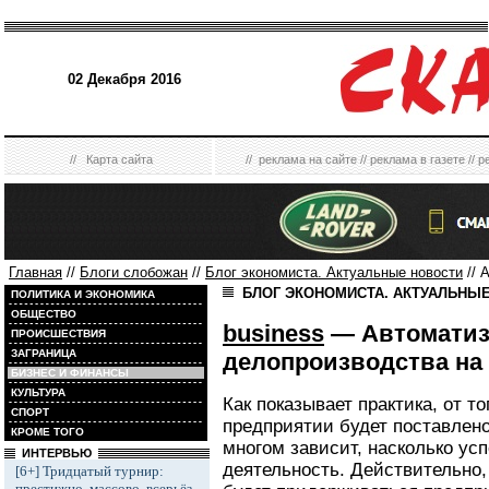
02 Декабря 2016
//
Карта сайта
//
реклама на сайте
//
реклама в газете
//
р
Главная
//
Блоги слобожан
//
Блог экономиста. Актуальные новости
// 
БЛОГ ЭКОНОМИСТА. АКТУАЛЬНЫ
ПОЛИТИКА И ЭКОНОМИКА
ОБЩЕСТВО
business
— Автоматиз
ПРОИСШЕСТВИЯ
ЗАГРАНИЦА
делопроизводства на
БИЗНЕС И ФИНАНСЫ
КУЛЬТУРА
Как показывает практика, от то
СПОРТ
предприятии будет поставлено
КРОМЕ ТОГО
многом зависит, насколько ус
ИНТЕРВЬЮ
деятельность. Действительно, 
[6+] Тридцатый турнир:
престижно, массово, всерьёз