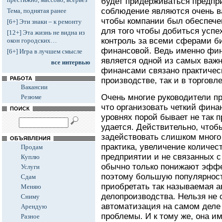
будет придерживаться предпри
соблюдение являются очень в
Тема, поднятая ранее
чтобы компании был обеспечен
[6+] Эти знаки – к ремонту
для того чтобы добиться успе
[12+] Эта жизнь не видна из
контроль за всеми сферами би
окон городских…
финансовой. Ведь именно фина
[6+] Игра в лучшем смысле
является одной из самых важн
все интервью
финансами связано практическ
РАБОТА
производстве, так и в торговле
Вакансии
Очень многие руководители п
Резюме
что организовать четкий фина
ПОИСК
уровнях порой бывает не так п
удается. Действительно, чтоб
задействовать слишком много 
ОБЪЯВЛЕНИЯ
практика, увеличение количе
Продам
предприятии и не связанных с
Куплю
обычно только понижают эффе
Услуги
поэтому большую популярност
Сдам
приобретать так называемая 
Меняю
делопроизводства. Нельзя не с
Сниму
автоматизация на самом деле
Арендую
проблемы. И к тому же, она 
Разное