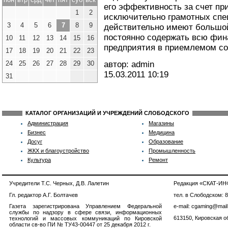
его эффективность за счет пр
1
2
исключительно грамотных спе
3
4
5
6
7
8
9
действительно имеют большо
постоянно содержать всю фи
10
11
12
13
14
15
16
предприятия в приемлемом со
17
18
19
20
21
22
23
24
25
26
27
28
29
30
автор: admin
15.03.2011
10:19
31
КАТАЛОГ ОРГАНИЗАЦИЙ И УЧРЕЖДЕНИЙ СЛОБОДСКОГО
Администрация
Магазины
Бизнес
Медицина
Досуг
Образование
ЖКХ и благоустройство
Промышленность
Культура
Ремонт
Учредители Т.С. Черных, Д.В. Лалетин
Редакция «СКАТ-И
Гл. редактор А.Г. Болтачев
тел. в Слободском: 
Газета зарегистрирована Управлением Федеральной
e-mail: cgaming@mail
службы по надзору в сфере связи, информационных
613150, Кировская об
технологий и массовых коммуникаций по Кировской
области св-во ПИ № ТУ43-00447 от 25 декабря 2012 г.