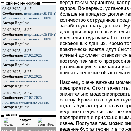
перед таким вариантом, как п
СЕЙЧАС НА ФОРУМЕ
кадров. Во-первых, установив 
08.03.2025, 18:47
Сообщение:
недельные GBPJPY
больше не придется доплачива
W - китайская точность 100%
количество сотрудников пред
Автор:
Regulest
заработную плату для них. Ну
28.02.2025, 18:37
делопроизводство значительн
Сообщение:
недельные GBPJPY
внедрения туда каких бы то н
W - китайская точность 100%
искаженных данных. Кроме тог
Автор:
Regulest
практически всегда идут быстр
28.02.2025, 18:35
нужный документ становится в
Сообщение:
27.02.2025
прогнозы ежедневно сейчас
поэтому так много прогресси
Автор:
Regulest
развивающихся компаний уже
28.02.2025, 18:35
принять решение об автомати
Сообщение:
27.02.2025
прогнозы ежедневно сейчас
Наконец, очень важным момен
Автор:
Regulest
предприятия. Стоит заметить,
28.02.2025, 18:34
значительно модернизировать
Сообщение:
27.02.2025
основу. Кроме того, существуе
прогнозы ежедневно сейчас
отдать бухгалтерию на аутсорс
Автор:
Regulest
ведение специалистам, не яв
АРХИВ
предприятия и приглашенными
август
извне. Поступая так, можно з
2026
ведение бухгалтерии и в то ж
пон
втр
срд
чет
пят
суб
вск