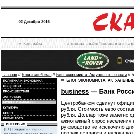
02 Декабря 2016
//
Карта сайта
//
реклама на сайте
//
реклама в газете
//
р
Главная
//
Блоги слобожан
//
Блог экономиста. Актуальные новости
// 
БЛОГ ЭКОНОМИСТА. АКТУАЛЬНЫ
ПОЛИТИКА И ЭКОНОМИКА
ОБЩЕСТВО
business
— Банк Росси
ПРОИСШЕСТВИЯ
ЗАГРАНИЦА
Центробанком сдвинут официа
БИЗНЕС И ФИНАНСЫ
КУЛЬТУРА
рубля. Стоимость евро состав
СПОРТ
рубля. Доллар тоже заметно 
КРОМЕ ТОГО
ажиотажный спрос населения 
ИНТЕРВЬЮ
руководство не исключило для
[6+] Тридцатый турнир:
продаж долларов и евровалют
престижно, массово, всерьёз