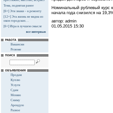
Тема, поднятая ранее
Номинальный рублевый курс к
[6+] Эти знаки – к ремонту
начала года снизился на 19,3
[12+] Эта жизнь не видна из
автор: admin
окон городских…
01.05.2015
15:30
[6+] Игра в лучшем смысле
все интервью
РАБОТА
Вакансии
Резюме
ПОИСК
ОБЪЯВЛЕНИЯ
Продам
Куплю
Услуги
Сдам
Меняю
Сниму
Арендую
Разное