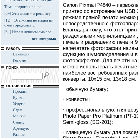
Canon Pixma iP4840 – первокл
Тема, поднятая ранее
принтер со встроенными USB 2
[6+] Эти знаки – к ремонту
режиме прямой печати можно 
[12+] Эта жизнь не видна из
непосредственно с фотоаппара
окон городских…
Благодаря тому, что этот при
[6+] Игра в лучшем смысле
раздельными чернильницами д
все интервью
печать и разрешению печати 96
напечатать фотографии наивы
РАБОТА
функцию шумоподавления и в
Вакансии
фотоэффектов. Для печати на 
Резюме
можно использовать печатные 
ПОИСК
наиболее востребованных размер
конверты, 10x15 см, 13x18 см,
ОБЪЯВЛЕНИЯ
· обычную бумагу;
Продам
Куплю
· конверты;
Услуги
· профессиональную, глянцев
Сдам
Photo Paper Pro Platinum (PT-10
Меняю
Semi-gloss (SG-201);
Сниму
Арендую
· глянцевую бумагу для повсе
Разное