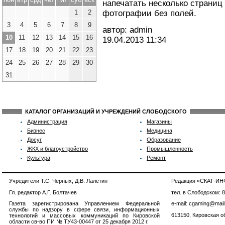
напечатать несколько страниц
1
2
фотографии без полей.
3
4
5
6
7
8
9
автор: admin
10
11
12
13
14
15
16
19.04.2013
11:34
17
18
19
20
21
22
23
24
25
26
27
28
29
30
31
КАТАЛОГ ОРГАНИЗАЦИЙ И УЧРЕЖДЕНИЙ СЛОБОДСКОГО
Администрация
Магазины
Бизнес
Медицина
Досуг
Образование
ЖКХ и благоустройство
Промышленность
Культура
Ремонт
Учредители Т.С. Черных, Д.В. Лалетин
Редакция «СКАТ-И
Гл. редактор А.Г. Болтачев
тел. в Слободском: 
Газета зарегистрирована Управлением Федеральной
e-mail: cgaming@mail
службы по надзору в сфере связи, информационных
613150, Кировская об
технологий и массовых коммуникаций по Кировской
области св-во ПИ № ТУ43-00447 от 25 декабря 2012 г.