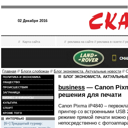
02 Декабря 2016
//
Карта сайта
//
реклама на сайте
//
реклама в газете
//
р
Главная
//
Блоги слобожан
//
Блог экономиста. Актуальные новости
// 
БЛОГ ЭКОНОМИСТА. АКТУАЛЬНЫ
ПОЛИТИКА И ЭКОНОМИКА
ОБЩЕСТВО
business
— Canon Pixm
ПРОИСШЕСТВИЯ
ЗАГРАНИЦА
решения для печати
БИЗНЕС И ФИНАНСЫ
КУЛЬТУРА
Canon Pixma iP4840 – первокл
СПОРТ
принтер со встроенными USB 2
КРОМЕ ТОГО
режиме прямой печати можно 
ИНТЕРВЬЮ
непосредственно с фотоаппара
[6+] Тридцатый турнир:
престижно, массово, всерьёз