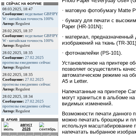
Photo Paper «Everyday Use» (G
СЕЙЧАС НА ФОРУМЕ
08.03.2025, 18:47
· матовую фотобумагу Matte P
Сообщение:
недельные GBPJPY
W - китайская точность 100%
· бумагу для печати с высоки
Автор:
Regulest
Paper (HR-101N);
28.02.2025, 18:37
Сообщение:
недельные GBPJPY
· материал, предназначенный
W - китайская точность 100%
изображений на ткань (TR-301)
Автор:
Regulest
· фотонаклейки (PS-101).
28.02.2025, 18:35
Сообщение:
27.02.2025
прогнозы ежедневно сейчас
Установленное на принтере об
Автор:
Regulest
позволяет осуществлять каче
28.02.2025, 18:35
автоматическом режиме на об
Сообщение:
27.02.2025
A5 и Letter.
прогнозы ежедневно сейчас
Автор:
Regulest
Напечатанные на принтере Ca
28.02.2025, 18:34
могут храниться в альбоме на
Сообщение:
27.02.2025
видимых изменений.
прогнозы ежедневно сейчас
Автор:
Regulest
Возможности печати данного п
можно печатать брошюры и пл
АРХИВ
август
используя масштабирование п
2026
напечатать выбранное изобра
пон
втр
срд
чет
пят
суб
вск