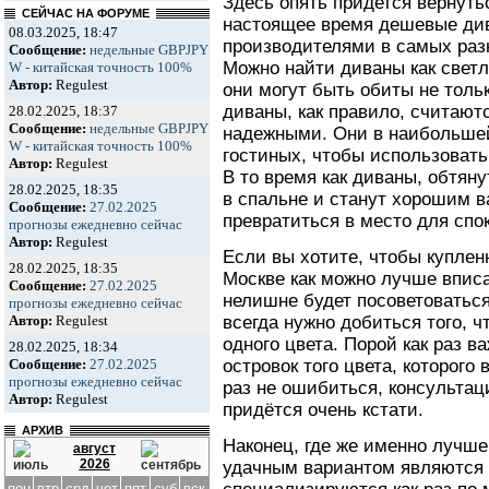
Здесь опять придется вернутьс
СЕЙЧАС НА ФОРУМЕ
настоящее время дешевые ди
08.03.2025, 18:47
производителями в самых раз
Сообщение:
недельные GBPJPY
Можно найти диваны как светл
W - китайская точность 100%
Автор:
Regulest
они могут быть обиты не тольк
диваны, как правило, считают
28.02.2025, 18:37
Сообщение:
недельные GBPJPY
надежными. Они в наибольшей
W - китайская точность 100%
гостиных, чтобы использовать
Автор:
Regulest
В то время как диваны, обтяну
28.02.2025, 18:35
в спальне и станут хорошим в
Сообщение:
27.02.2025
превратиться в место для спок
прогнозы ежедневно сейчас
Автор:
Regulest
Если вы хотите, чтобы купле
28.02.2025, 18:35
Москве как можно лучше вписа
Сообщение:
27.02.2025
нелишне будет посоветоваться
прогнозы ежедневно сейчас
всегда нужно добиться того, 
Автор:
Regulest
одного цвета. Порой как раз 
28.02.2025, 18:34
островок того цвета, которого
Сообщение:
27.02.2025
прогнозы ежедневно сейчас
раз не ошибиться, консультац
Автор:
Regulest
придётся очень кстати.
АРХИВ
Наконец, где же именно лучше
август
2026
удачным вариантом являются 
пон
втр
срд
чет
пят
суб
вск