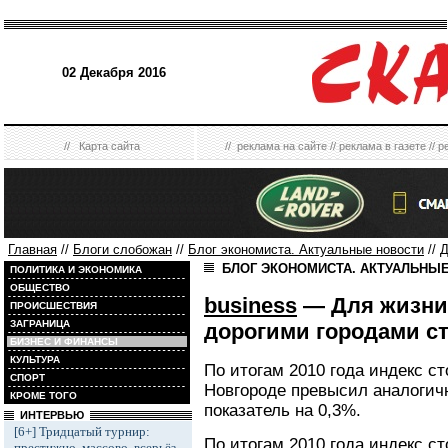
02 Декабря 2016
//
Карта сайта
//
реклама на сайте
//
реклама в газете
//
р
Главная
//
Блоги слобожан
//
Блог экономиста. Актуальные новости
// 
БЛОГ ЭКОНОМИСТА. АКТУАЛЬНЫ
ПОЛИТИКА И ЭКОНОМИКА
ОБЩЕСТВО
business
— Для жизни
ПРОИСШЕСТВИЯ
ЗАГРАНИЦА
дорогими городами ст
БИЗНЕС И ФИНАНСЫ
КУЛЬТУРА
По итогам 2010 года индекс с
СПОРТ
Новгороде превысил аналогич
КРОМЕ ТОГО
показатель на 0,3%.
ИНТЕРВЬЮ
[6+] Тридцатый турнир:
По итогам 2010 года индекс с
престижно, массово, всерьёз