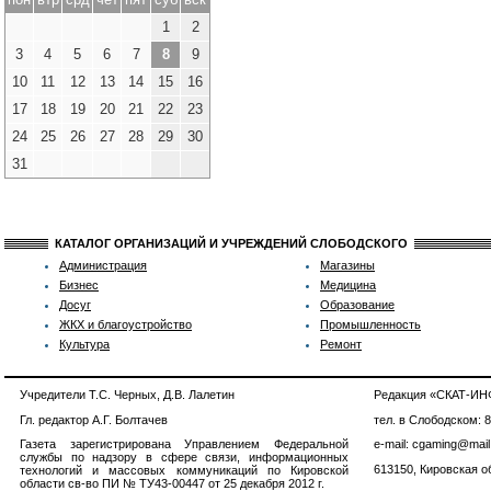
1
2
3
4
5
6
7
8
9
10
11
12
13
14
15
16
17
18
19
20
21
22
23
24
25
26
27
28
29
30
31
КАТАЛОГ ОРГАНИЗАЦИЙ И УЧРЕЖДЕНИЙ СЛОБОДСКОГО
Администрация
Магазины
Бизнес
Медицина
Досуг
Образование
ЖКХ и благоустройство
Промышленность
Культура
Ремонт
Учредители Т.С. Черных, Д.В. Лалетин
Редакция «СКАТ-И
Гл. редактор А.Г. Болтачев
тел. в Слободском: 
Газета зарегистрирована Управлением Федеральной
e-mail: cgaming@mail
службы по надзору в сфере связи, информационных
613150, Кировская об
технологий и массовых коммуникаций по Кировской
области св-во ПИ № ТУ43-00447 от 25 декабря 2012 г.