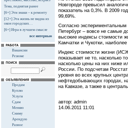
Новгороде превысил аналогич
Тема, поднятая ранее
показатель на 0,3%. В 2009 го
[6+] Эти знаки – к ремонту
99,69%.
[12+] Эта жизнь не видна из
окон городских…
Согласно экспериментальным 
[6+] Игра в лучшем смысле
Петербург – вовсе не самые д
все интервью
высокие индексы стоимости ж
Камчатки и Чукотки, наиболее
РАБОТА
Вакансии
Индекс стоимости жизни (ИСЖ
Резюме
показывает не то, насколько т
ПОИСК
насколько цены на них ниже и
России. По подсчетам Росста
уровня во всех крупных центр
ОБЪЯВЛЕНИЯ
нефтедобывающих городах, на 
Продам
на Кавказе, а также в централ
Куплю
Услуги
автор: admin
Сдам
14.06.2011
11:01
Меняю
Сниму
Арендую
Разное