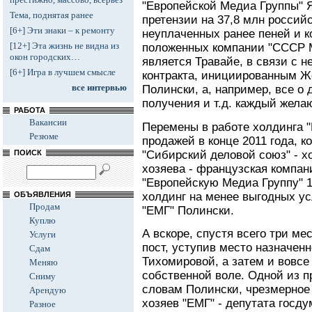
"Европейской Медиа Группы" 
Тема, поднятая ранее
претензии на 37,8 млн российс
[6+] Эти знаки – к ремонту
неуплаченных ранее пеней и 
[12+] Эта жизнь не видна из
положенных компании "СССР М
окон городских…
является Травайе, в связи с 
[6+] Игра в лучшем смысле
контракта, инициированным 
все интервью
Полински, а, например, все о
получения и т.д. каждый жел
РАБОТА
Вакансии
Перемены в работе холдинга "
Резюме
продажей в конце 2011 года, 
"Сибирский деловой союз" - х
ПОИСК
хозяева - французская компан
"Европейскую Медиа Группу" 1
холдинг на менее выгодных ус
ОБЪЯВЛЕНИЯ
Продам
"ЕМГ" Полински.
Куплю
А вскоре, спустя всего три ме
Услуги
пост, уступив место назначен
Сдам
Тихомировой, а затем и вовсе
Меняю
собственной воле. Одной из п
Сниму
словам Полински, чрезмерное
Арендую
хозяев "ЕМГ" - депутата госду
Разное