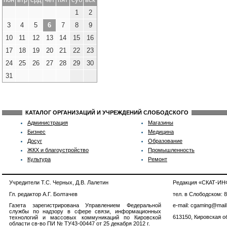
1
2
3
4
5
6
7
8
9
10
11
12
13
14
15
16
17
18
19
20
21
22
23
24
25
26
27
28
29
30
31
КАТАЛОГ ОРГАНИЗАЦИЙ И УЧРЕЖДЕНИЙ СЛОБОДСКОГО
Администрация
Магазины
Бизнес
Медицина
Досуг
Образование
ЖКХ и благоустройство
Промышленность
Культура
Ремонт
Учредители Т.С. Черных, Д.В. Лалетин
Редакция «СКАТ-И
Гл. редактор А.Г. Болтачев
тел. в Слободском: 
Газета зарегистрирована Управлением Федеральной
e-mail: cgaming@mail
службы по надзору в сфере связи, информационных
613150, Кировская об
технологий и массовых коммуникаций по Кировской
области св-во ПИ № ТУ43-00447 от 25 декабря 2012 г.