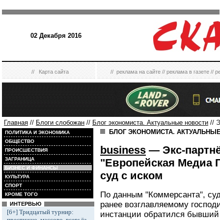
02 Декабря 2016
//
Карта сайта
//
реклама на сайте
//
реклама в газете
//
р
Главная
//
Блоги слобожан
//
Блог экономиста. Актуальные новости
// 
БЛОГ ЭКОНОМИСТА. АКТУАЛЬНЫ
ПОЛИТИКА И ЭКОНОМИКА
ОБЩЕСТВО
business
— Экс-партнё
ПРОИСШЕСТВИЯ
ЗАГРАНИЦА
"Европейская Медиа Г
БИЗНЕС И ФИНАНСЫ
суд с иском
КУЛЬТУРА
СПОРТ
По данным "Коммерсанта", суд
КРОМЕ ТОГО
ранее возглавляемому господ
ИНТЕРВЬЮ
[6+] Тридцатый турнир:
инстанции обратился бывший 
престижно, массово, всерьёз