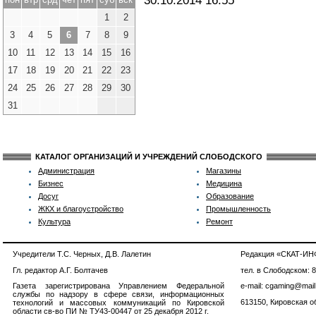
30.10.2014
16:55
1
2
3
4
5
6
7
8
9
10
11
12
13
14
15
16
17
18
19
20
21
22
23
24
25
26
27
28
29
30
31
КАТАЛОГ ОРГАНИЗАЦИЙ И УЧРЕЖДЕНИЙ СЛОБОДСКОГО
Администрация
Магазины
Бизнес
Медицина
Досуг
Образование
ЖКХ и благоустройство
Промышленность
Культура
Ремонт
Учредители Т.С. Черных, Д.В. Лалетин
Редакция «СКАТ-И
Гл. редактор А.Г. Болтачев
тел. в Слободском: 
Газета зарегистрирована Управлением Федеральной
e-mail: cgaming@mail
службы по надзору в сфере связи, информационных
613150, Кировская об
технологий и массовых коммуникаций по Кировской
области св-во ПИ № ТУ43-00447 от 25 декабря 2012 г.