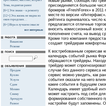
новые рынки, сообщество трей
присоединяется большое числ
Тема, поднятая ранее
брокеров «FreshForex» в 2011
[6+] Эти знаки – к ремонту
месте по версии «Интерфакс».
[12+] Эта жизнь не видна из
рейтинга оценивалось число 
окон городских…
предлагаются отличные торгов
[6+] Игра в лучшем смысле
вносить комиссионный взнос 
все интервью
пополнение счета, на вывод с
РАБОТА
Кроме того компания предоста
Вакансии
создает трейдерам комфортны
Резюме
К востребованным сервисам к
ПОИСК
календарь событий рынка Форе
обращаются трейдеры. Находя
трейдер может спрогнозироват
ОБЪЯВЛЕНИЯ
случае без данного сервиса н
Продам
сервис можно увидеть, как ран
Куплю
события оказали на него влия
Услуги
какие события в будущем смог
Сдам
Календарь имеет удобный инт
Меняю
может настроить под себя для
Сниму
формирования собственного п
Арендую
настройки будут запомнены. 
Разное