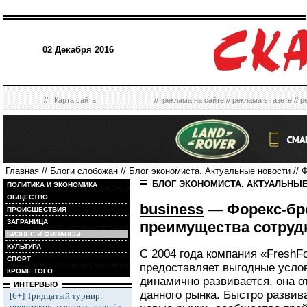
02 Декабря 2016
//
Карта сайта
//
реклама на сайте
//
реклама в газете
//
р
Главная
//
Блоги слобожан
//
Блог экономиста. Актуальные новости
// 
БЛОГ ЭКОНОМИСТА. АКТУАЛЬНЫ
ПОЛИТИКА И ЭКОНОМИКА
ОБЩЕСТВО
business
— Форекс-бро
ПРОИСШЕСТВИЯ
ЗАГРАНИЦА
преимущества сотруд
БИЗНЕС И ФИНАНСЫ
КУЛЬТУРА
С 2004 года компания «FreshF
СПОРТ
предоставляет выгодные усло
КРОМЕ ТОГО
динамично развивается, она о
ИНТЕРВЬЮ
данного рынка. Быстро разви
[6+] Тридцатый турнир:
престижно, массово, всерьёз