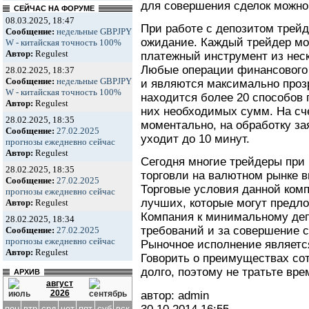
для совершения сделок можно
СЕЙЧАС НА ФОРУМЕ
08.03.2025, 18:47
При работе с депозитом трейд
Сообщение:
недельные GBPJPY
ожидание. Каждый трейдер мо
W - китайская точность 100%
Автор:
Regulest
платежный инструмент из нес
Любые операции финансового 
28.02.2025, 18:37
Сообщение:
недельные GBPJPY
и являются максимально проз
W - китайская точность 100%
находится более 20 способов 
Автор:
Regulest
них необходимых сумм. На сч
28.02.2025, 18:35
моментально, на обработку за
Сообщение:
27.02.2025
уходит до 10 минут.
прогнозы ежедневно сейчас
Автор:
Regulest
Сегодня многие трейдеры при
28.02.2025, 18:35
торговли на валютном рынке в
Сообщение:
27.02.2025
Торговые условия данной ком
прогнозы ежедневно сейчас
лучших, которые могут предло
Автор:
Regulest
Компания к минимальному деп
28.02.2025, 18:34
требований и за совершение с
Сообщение:
27.02.2025
прогнозы ежедневно сейчас
Рыночное исполнение является
Автор:
Regulest
Говорить о преимуществах со
долго, поэтому не тратьте вре
АРХИВ
август
2026
автор: admin
пон
втр
срд
чет
пят
суб
вск