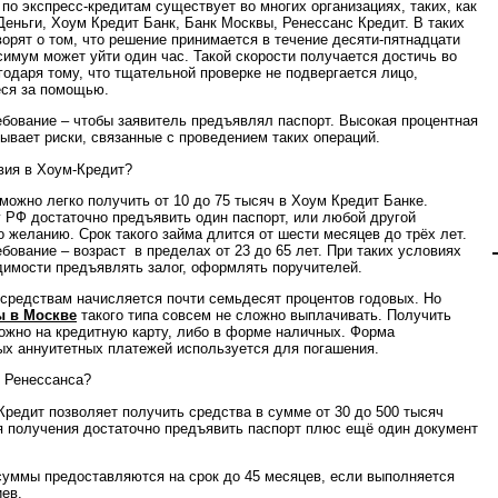
по экспресс-кредитам существует во многих организациях, таких, как
еньги, Хоум Кредит Банк, Банк Москвы, Ренессанс Кредит. В таких
ворят о том, что решение принимается в течение десяти-пятнадцати
симум может уйти один час. Такой скорости получается достичь во
годаря тому, что тщательной проверке не подвергается лицо,
ся за помощью.
ебование – чтобы заявитель предъявлял паспорт. Высокая процентная
рывает риски, связанные с проведением таких операций.
вия в Хоум-Кредит?
 можно легко получить от 10 до 75 тысяч в Хоум Кредит Банке.
 РФ достаточно предъявить один паспорт, или любой другой
о желанию. Срок такого займа длится от шести месяцев до трёх лет.
ебование – возраст в пределах от 23 до 65 лет. При таких условиях
димости предъявлять залог, оформлять поручителей.
средствам начисляется почти семьдесят процентов годовых. Но
 в Москве
такого типа совсем не сложно выплачивать. Получить
ожно на кредитную карту, либо в форме наличных. Форма
х аннуитетных платежей используется для погашения.
т Ренессанса?
Кредит позволяет получить средства в сумме от 30 до 500 тысяч
я получения достаточно предъявить паспорт плюс ещё один документ
уммы предоставляются на срок до 45 месяцев, если выполняется
иев.