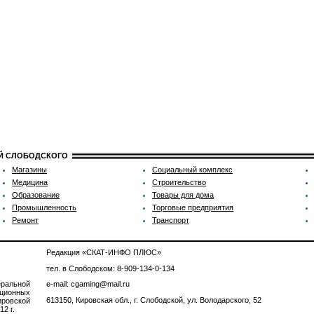
ИЙ СЛОБОДСКОГО
Магазины
Социальный комплекс
Медицина
Строительство
Образование
Товары для дома
Промышленность
Торговые предприятия
Ремонт
Транспорт
Редакция «СКАТ-ИНФО ПЛЮС»
тел. в Слободском: 8-909-134-0-134
ральной
e-mail: cgaming@mail.ru
ционных
613150, Кировская обл., г. Слободской, ул. Володарского, 52
ровской
2 г.