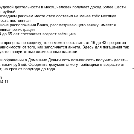
рудовой деятельности в месяц человек получает доход более шести
ч рублей.
оследнем рабочем месте стаж составил не менее трёх месяцев,
тость постоянная
гионе расположения Банка, рассматривающего заявку, имеется
оянная регистрация
4 до 65 лет составляет возраст заёмщика
я процента по кредиту, то он может составить от 16 до 43 процентов
ависимости от того, как заполняется анкета. Здесь для погашения так
уются аннуитетные ежемесячные платежи.
ри обращении в Домашние Деньги есть возможность получить десять-
а тысяч рублей. Оформить документы могут заёмщики в возрасте от
т, на срок от полугода до года.
n
14:11