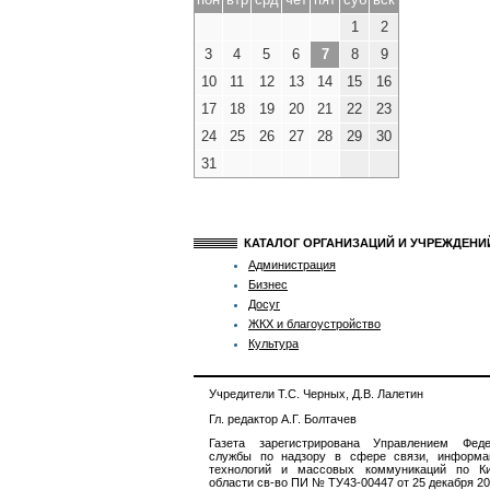
1
2
3
4
5
6
7
8
9
10
11
12
13
14
15
16
17
18
19
20
21
22
23
24
25
26
27
28
29
30
31
КАТАЛОГ ОРГАНИЗАЦИЙ И УЧРЕЖДЕН
Администрация
Бизнес
Досуг
ЖКХ и благоустройство
Культура
Учредители Т.С. Черных, Д.В. Лалетин
Гл. редактор А.Г. Болтачев
Газета зарегистрирована Управлением Феде
службы по надзору в сфере связи, информа
технологий и массовых коммуникаций по Ки
области св-во ПИ № ТУ43-00447 от 25 декабря 201