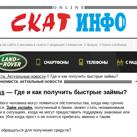
а на сайте
//
реклама в газете
//
редакция
//
вакансии
//
форум
//
блоги слобожан
ста. Актуальные новости
// Где и как получить быстрые займы?
ОНОМИСТА. АКТУАЛЬНЫЕ НОВОСТИ
ss
— Где и как получить быстрые займы?
бого человека могут появиться обстоятельства, когда ему срочно
ги.
Займ онлайн
,
полученный в банке, может стать незаменимым
 в ситуациях, когда не могут предоставить поддержку знакомые или
и. Или когда прост о не хочется прибегать именно к таким
 обращаться для получения средств?