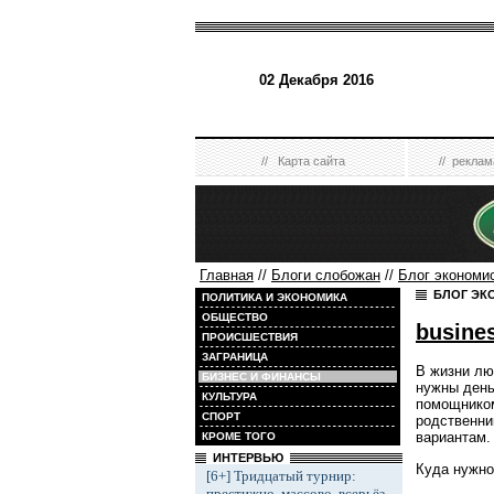
02 Декабря 2016
//
Карта сайта
//
реклам
Главная
//
Блоги слобожан
//
Блог экономи
БЛОГ ЭК
ПОЛИТИКА И ЭКОНОМИКА
ОБЩЕСТВО
busine
ПРОИСШЕСТВИЯ
ЗАГРАНИЦА
В жизни лю
БИЗНЕС И ФИНАНСЫ
нужны день
КУЛЬТУРА
помощником
СПОРТ
родственник
вариантам.
КРОМЕ ТОГО
ИНТЕРВЬЮ
Куда нужно
[6+] Тридцатый турнир:
престижно, массово, всерьёз