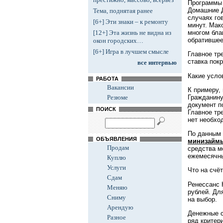
Программы 
Домашние Д
Тема, поднятая ранее
случаях го
[6+] Эти знаки – к ремонту
минут. Мак
многом бла
[12+] Эта жизнь не видна из
обратившее
окон городских…
[6+] Игра в лучшем смысле
Главное тр
ставка пок
все интервью
Какие усло
РАБОТА
Вакансии
К примеру,
Гражданину
Резюме
документ п
ПОИСК
Главное тр
нет необхо
По данным 
ОБЪЯВЛЕНИЯ
минизаймы
Продам
средства м
ежемесячны
Куплю
Услуги
Что на счё
Сдам
Ренессанс 
Меняю
рублей. Дл
Сниму
на выбор.
Арендую
Денежные с
Разное
ряд критер