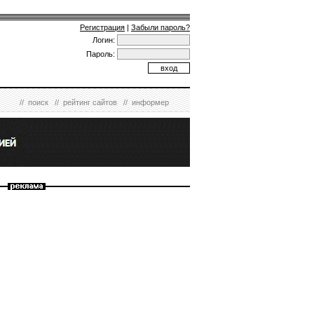
Регистрация
|
Забыли пароль?
Логин:
Пароль:
//
поиск
//
рейтинг сайтов
//
информер