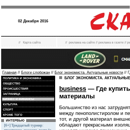
02 Декабря 2016
//
Карта сайта
//
реклама на сайте
//
реклама в газете
//
р
Главная
//
Блоги слобожан
//
Блог экономиста. Актуальные новости
// 
БЛОГ ЭКОНОМИСТА. АКТУАЛЬНЫ
ПОЛИТИКА И ЭКОНОМИКА
ОБЩЕСТВО
business
— Где купит
ПРОИСШЕСТВИЯ
ЗАГРАНИЦА
материалы
БИЗНЕС И ФИНАНСЫ
КУЛЬТУРА
Большинство из нас затрудня
СПОРТ
между пенополистиролом и пе
КРОМЕ ТОГО
тот, и другой материал внешне
ИНТЕРВЬЮ
обладают прекрасными изоля
[6+] Тридцатый турнир:
престижно, массово, всерьёз