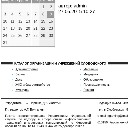
автор: admin
1
2
27.05.2015
10:27
3
4
5
6
7
8
9
10
11
12
13
14
15
16
17
18
19
20
21
22
23
24
25
26
27
28
29
30
31
КАТАЛОГ ОРГАНИЗАЦИЙ И УЧРЕЖДЕНИЙ СЛОБОДСКОГО
Администрация
Магазины
Бизнес
Медицина
Досуг
Образование
ЖКХ и благоустройство
Промышленность
Культура
Ремонт
Учредители Т.С. Черных, Д.В. Лалетин
Редакция «СКАТ-И
Гл. редактор А.Г. Болтачев
тел. в Слободском: 
Газета зарегистрирована Управлением Федеральной
e-mail: cgaming@mail
службы по надзору в сфере связи, информационных
613150, Кировская об
технологий и массовых коммуникаций по Кировской
области св-во ПИ № ТУ43-00447 от 25 декабря 2012 г.