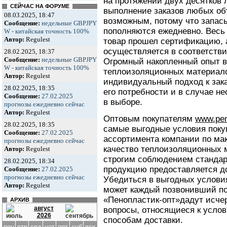
на протяжении двух десятков 
СЕЙЧАС НА ФОРУМЕ
выполнение заказов любых об
08.03.2025, 18:47
возможным, потому что запас
Сообщение:
недельные GBPJPY
пополняются ежедневно. Весь
W - китайская точность 100%
Автор:
Regulest
товар прошел сертификацию, а
осуществляется в соответстви
28.02.2025, 18:37
Сообщение:
недельные GBPJPY
Огромный накопленный опыт в
W - китайская точность 100%
теплоизоляционных материало
Автор:
Regulest
индивидуальный подход к зак
28.02.2025, 18:35
его потребности и в случае н
Сообщение:
27.02.2025
в выборе.
прогнозы ежедневно сейчас
Автор:
Regulest
Оптовым покупателям
www.pen
28.02.2025, 18:35
самые выгодные условия поку
Сообщение:
27.02.2025
ассортимента компании по ма
прогнозы ежедневно сейчас
качество теплоизоляционных 
Автор:
Regulest
строгим соблюдением стандар
28.02.2025, 18:34
продукцию предоставляется до
Сообщение:
27.02.2025
прогнозы ежедневно сейчас
Убедиться в выгодных услови
Автор:
Regulest
может каждый позвонивший п
«Пенопластик-опт»дадут исче
АРХИВ
август
вопросы, относящиеся к усло
2026
способам доставки.
пон
втр
срд
чет
пят
суб
вск