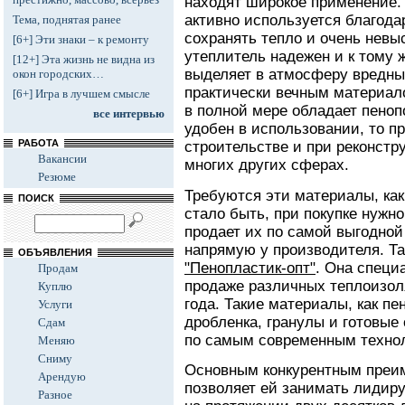
находят широкое применение.
активно используется благода
Тема, поднятая ранее
сохранять тепло и очень невы
[6+] Эти знаки – к ремонту
утеплитель надежен и к тому 
[12+] Эта жизнь не видна из
выделяет в атмосферу вредных
окон городских…
практически вечным материал
[6+] Игра в лучшем смысле
в полной мере обладает пеноп
все интервью
удобен в использовании, то п
РАБОТА
строительстве и при реконстр
Вакансии
многих других сферах.
Резюме
Требуются эти материалы, как
ПОИСК
стало быть, при покупке нужно
продает их по самой выгодной
напрямую у производителя. Т
ОБЪЯВЛЕНИЯ
"Пенопластик-опт"
. Она специ
Продам
продаже различных теплоизол
Куплю
года. Такие материалы, как пе
Услуги
дробленка, гранулы и готовые
Сдам
по самым современным техно
Меняю
Сниму
Основным конкурентным преи
Арендую
позволяет ей занимать лидир
Разное